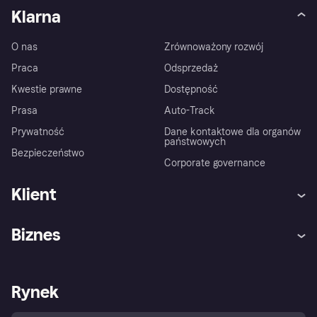
Klarna
O nas
Zrównoważony rozwój
Praca
Odsprzedaż
Kwestie prawne
Dostępność
Prasa
Auto-Track
Prywatność
Dane kontaktowe dla organów
państwowych
Bezpieczeństwo
Corporate governance
Klient
Pomoc
Obietnica ochrony przed
Biznes
nadużyciami
Logowanie
Ustawienia prywatności
Wsparcie dla sprzedawców
Portal programisty
Aplikacja Klarna
Twoje prawo odstąpienia od
Portal sprzedawcy
Status operacyjny
umowy
Rynek
Przeglądaj sklepy
Sprzedawaj z Klarna
Twoje prawo odstąpienia od
Polityka ochrony kupujących