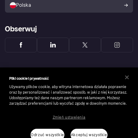
umowy
Polska
Reklamacje
Obserwuj
Pliki cookie i prywatność
Używamy plików cookie, aby witryna internetowa działała poprawnie
oraz by personalizować i analizować sposób, w jaki z niej korzystasz.
Udostępniamy też dane naszym partnerom reklamowym. Możesz
zarządzać preferencjami lub wycofać zgodę w dowolnym momencie.
Zmień ustawienia
Copyright © 2005-2026 Klarna Bank AB (publ). Headquarters: Stockholm, Sweden. All
rights reserved. Klarna Bank AB (publ). Sveavägen 46, 111 34 Stockholm. Organization
number: 556737-0431
Odrzuć wszystkie
Akceptuj wszystkie