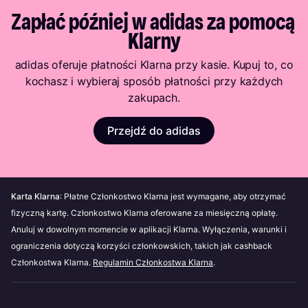
Dlaczego mój zakup nie został zatwierdzony
korzystamy do przeprowadzania oceny zdolności
nadchodzących płatności lub zwrot środków, jeśli
Opieka medyczna
Zapłać później w adidas za pomocą 
przez Klarna?
kredytowej, znajdziesz w naszej
polityce prywatności
.
płatność została już dokonana. Klarna powiadomi Cię,
Gry lub hazard online
Klarny
gdy korekta zostanie wprowadzona.
Carpooling
adidas oferuje płatności Klarna przy kasie. Kupuj to, co
Subskrypcje
kochasz i wybieraj sposób płatności przy każdych
zakupach.
Sprzedaż narkotyków lub alkoholu
Przejdź do adidas
Więcej informacji można znaleźć w naszych
Warunkach i regulaminie
.
Karta Klarna
: Płatne Członkostwo Klarna jest wymagane, aby otrzymać
fizyczną kartę. Członkostwo Klarna oferowane za miesięczną opłatę.
Anuluj w dowolnym momencie w aplikacji Klarna. Wyłączenia, warunki i
ograniczenia dotyczą korzyści członkowskich, takich jak cashback
Członkostwa Klarna.
Regulamin Członkostwa Klarna
.