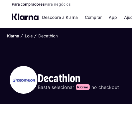
Para compradores
Para negócios
Descobre a Klarna
Comprar
App
Aju
∕
∕
Klarna
Loja
Decathlon
Formas de 
Formas de pa
Paga agora
Paga a 30 dia
Paga em 3 ve
Decathlon
Basta selecionar 
 no checkout