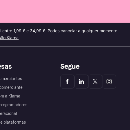
al entre 1,99 € e 34,99 €. Podes cancelar a qualquer momento
ão Klarna
.
esas
Segue
omerciantes
 comerciante
m a Klarna
 programadores
eracional
 e plataformas