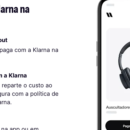
arna na 
out
 paga com a Klarna na
m a Klarna
reparte o custo ao
ura com a política de
arna.
 na app ou em