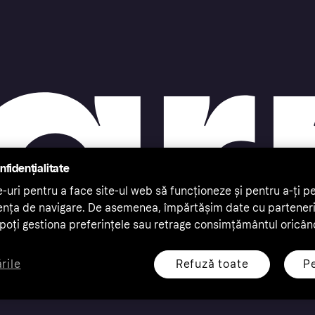
nfidențialitate
-uri pentru a face site-ul web să funcționeze și pentru a-ți pe
ența de navigare. De asemenea, împărtășim date cu partenerii
ți poți gestiona preferințele sau retrage consimțământul oricân
Refuză toate
Pe
rile
rile rezervate. Klarna Bank AB (publ). Sveavägen 46, 111 34