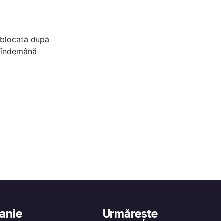
deblocată după
a îndemână
anie
Urmărește