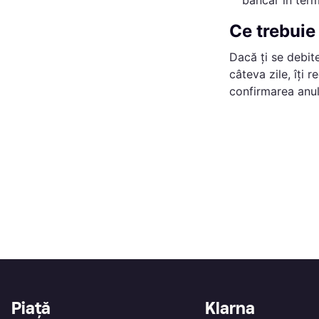
bancar în term
Ce trebuie
Dacă ți se debit
câteva zile, îți
confirmarea anulă
Piață
Klarna