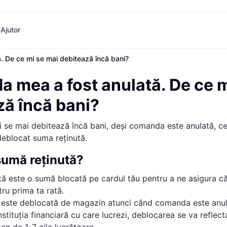
Ajutor
 De ce mi se mai debitează încă bani?
Opțiuni de plată
Cumpără după marcă
Cumpărături
Cumpără după categorie
Resurse
Opțiuni de plată
ABOUT YOU
Explorați magazinele
Casă
Ce este Klarna?
 mea a fost anulată. De ce m
Plătește integral
Trendyol
Modă
Plătește în 3 rate
Temu
Sporturi
ză încă bani?
Plătește în 30 de zile
H&M
Sănătate și frumusețe
Evomag
Electronice
 ți se mai debitează încă bani, deși comanda este anulată, c
Flip
Marketplace
Conștient
eblocat suma reținută.
Călătorii
sumă reținută?
Lux
Explorați magazinele
Toate categoriile
ă este o sumă blocată pe cardul tău pentru a ne asigura că
tru prima ta rată.
 este deblocată de magazin atunci când comanda este anul
nstituția financiară cu care lucrezi, deblocarea se va reflect