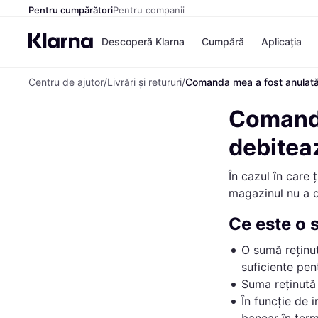
Pentru cumpărători
Pentru companii
Descoperă Klarna
Cumpără
Aplicația
Centru de ajutor
/
Livrări și retururi
/
Comanda mea a fost anulată.
Comanda
debitea
În cazul în care
magazinul nu a d
Ce este o 
O sumă reținut
suficiente pen
Suma reținută
În funcție de i