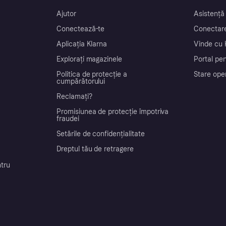
Ajutor
Asistență
Conectează-te
Conectare
Aplicația Klarna
Vinde cu 
Explorați magazinele
Portal pen
Politica de protecție a
Stare ope
cumpărătorului
Reclamați?
Promisiunea de protecție împotriva
fraudei
Setările de confidențialitate
Dreptul tău de retragere
ntru