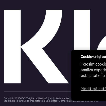
Cookie-uri și co
Folosim cookie
analiza experi
publicitate. Î
Modifică setă
Copyright © 2005-2026 Klarna Bank AB (publ). Sediu central: Stockholm, Suedia. Toate dreptu
Stockholm. la Oficiul de Înregistrare a Societăților Comerciale din Suedia: 556737-0431