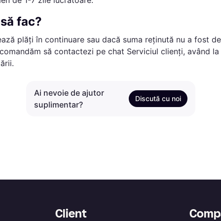
en de 1-7 zile lucrătoare.
 să fac?
ează plăți în continuare sau dacă suma reținută nu a fost 
 recomandăm să contactezi pe chat Serviciul clienți, având l
rii.
Ai nevoie de ajutor
Discută cu noi
suplimentar?
Client
Comp