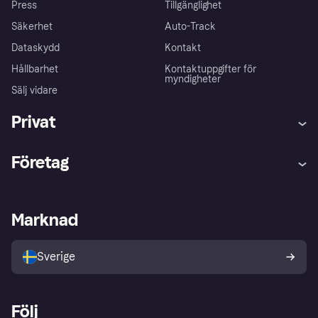
Press
Tillgänglighet
Säkerhet
Auto-Track
Dataskydd
Kontakt
Hållbarhet
Kontaktuppgifter för
myndigheter
Sälj vidare
Privat
Hjälp
Klagomål
Företag
Logga in
Importtjänsterna
Butikssupport
Driftstatus
Klarna-appen
Kundkännedom
Merchant portal
E-handelsplattformar
Marknad
Utforska butiker
Sekretessinställningar
Sälj med Klarna
Delbetalning i butik
Köparskydd
Din ångerrätt
Sverige
Developers portal
Följ