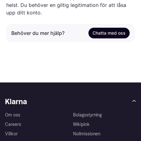
helst. Du behöver en giltig legitimation för att låsa
upp ditt konto.
Behöver du mer hjälp?
Chatta med oss
Klarna
Om oss
Bolagsstyrning
Careers
Wikipink
Villkor
Nollmissionen