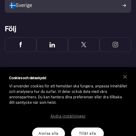
Sverige
Developers portal
Följ
Cookies och dataskydd
Vi använder cookies för att hemsidan ska fungera, anpassa innehållet
och analysera hur du surfar. Vi delar också data med våra
annonspartners. Du kan hantera dina preferenser eller dra tillbaka
ditt samtycke när som helst.
Ändra inställningar
Copyright © 2005-2026 Klarna Bank AB (publ). Headquarters: Stockholm, Sweden. All
rights reserved. Klarna Bank AB (publ). Sveavägen 46, 111 34 Stockholm. Organization
number: 556737-0431
Avvisa alla
Tillåt alla