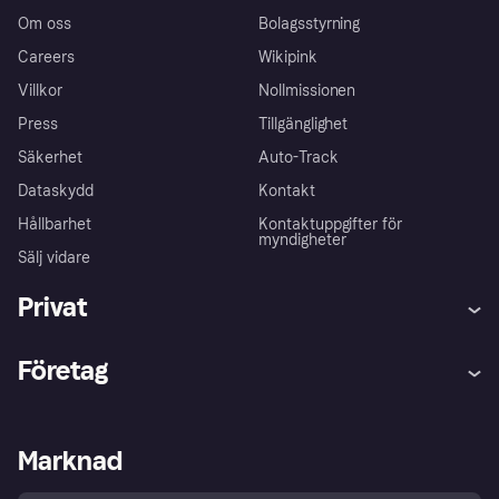
Om oss
Bolagsstyrning
Careers
Wikipink
Villkor
Nollmissionen
Press
Tillgänglighet
Säkerhet
Auto-Track
Dataskydd
Kontakt
Hållbarhet
Kontaktuppgifter för
myndigheter
Sälj vidare
Privat
Hjälp
Klagomål
Företag
Logga in
Importtjänsterna
Butikssupport
Driftstatus
Klarna-appen
Kundkännedom
Merchant portal
E-handelsplattformar
Marknad
Utforska butiker
Sekretessinställningar
Sälj med Klarna
Delbetalning i butik
Köparskydd
Din ångerrätt