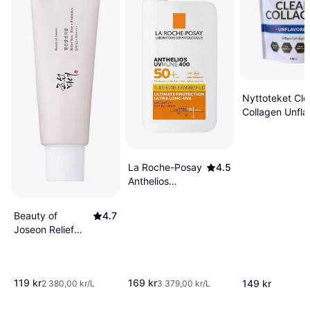
Nyttoteket Cle
Collagen Unfla
500gm 1 st
La Roche-Posay
4.5
Anthelios
UVMune 400
Invisible Fluid
Beauty of
4.7
SPF50+ Non-
Joseon Relief
Perfumed 50ml
Sun Rice +
Probiotics
SPF50+ 50ml
119 kr
169 kr
149 kr
2 380,00 kr/L
3 379,00 kr/L