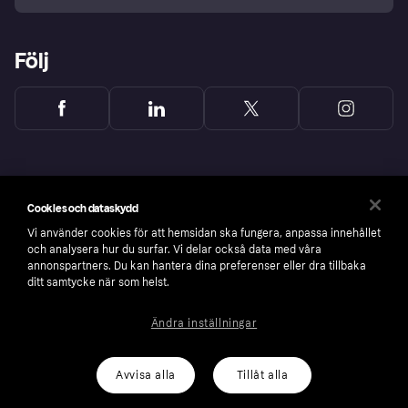
Följ
Cookies och dataskydd
Vi använder cookies för att hemsidan ska fungera, anpassa innehållet
och analysera hur du surfar. Vi delar också data med våra
annonspartners. Du kan hantera dina preferenser eller dra tillbaka
ditt samtycke när som helst.
Ändra inställningar
Copyright © 2005-2026 Klarna Bank AB (publ). Headquarters: Stockholm, Sweden. All
rights reserved. Klarna Bank AB (publ). Sveavägen 46, 111 34 Stockholm. Organization
number: 556737-0431
Avvisa alla
Tillåt alla
Cookies
Klarna.com