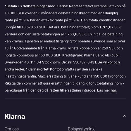
Använder “Klarna Direkt”;
*
Betala i 6 delbetalningar med Klarna
: Representativt exempel: ett köp på
10 000 SEK över en 6 månaders delbetalningskredit med en tillämplig
Väljer att “dela upp” din betalning;
ränta på 21,9 % har en effektiv ränta på 21,9 %. Den totala kreditkostnaden
uppgår till 10 578,53 SEK. Det är 6 betalningar totalt; 5 om 1 765,07 SEK
Om en kreditupplysning tas får du en kopia av
vardera och den sista betalningen är 1 753,18 SEK. En initial delbetalning
kreditrapporten via e-post eller i brev.
kan krävas. Tjänsten är endast tillgänglig för boende i Sverige som är över
Våra kreditupplysningar utförs av de externa parterna
18 år. Godkännande från Klarna krävs. Minsta köpbelopp är 250 SEK och
UC
,
Creditsafe
och
Decidas
. Om du har några frågor
högsta köpbelopp är 150 000 SEK. Kreditgivare: Klarna Bank AB (publ),
angående de tjänster som dessa parter erbjuder,
Sveavägen 46, 111 34 Stockholm, Org.nr: 556737-0431. Se
villkor och
rekommenderar vi att du kontaktar dem direkt.
andra regler
. *
Klarnakortet
: Kontot omfattas av den svenska
insättningsgarantin. Max. ersättning till varje kund är 1 150 000 kronor och
Dessa kontroller utförs i enlighet med Klarnas
villkor
.
Riksgälden kommer att göra ersättningen tillgänglig för utbetalning inom 7
bankdagar från den dag då rätten till ersättning inträdde. Läs mer
här
.
Klarna
Om oss
Bolagsstyrning