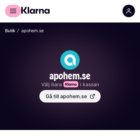
För shoppare
För företag
∕
Butik
apohem.se
apohem.se
Välj bara 
 i kassan
Gå till apohem.se