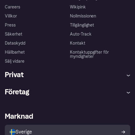
Careers
Wikipink
Villkor
Nollmissionen
Press
Tillgänglighet
Säkerhet
Auto-Track
Dataskydd
Kontakt
Hållbarhet
Kontaktuppgifter för
myndigheter
Sälj vidare
Privat
Hjälp
Klagomål
Företag
Logga in
Importtjänsterna
Butikssupport
Driftstatus
Klarna-appen
Kundkännedom
Merchant portal
E-handelsplattformar
Marknad
Utforska butiker
Sekretessinställningar
Sälj med Klarna
Delbetalning i butik
Köparskydd
Din ångerrätt
Sverige
Developers portal