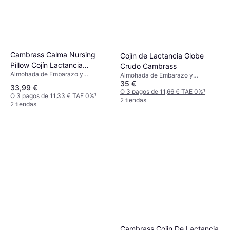
Cambrass Calma Nursing
Cojín de Lactancia Globe
Pillow Cojín Lactancia
Crudo Cambrass
Almohada de Embarazo y
53x45x10 Cm
Almohada de Embarazo y
Lactancia, Beige, Rosa, Material:
35 €
Lactancia, Beige
33,99 €
Algodón
O 3 pagos de 11,66 € TAE 0%
¹
O 3 pagos de 11,33 € TAE 0%
¹
2 tiendas
2 tiendas
Cambrass Cojin De Lactancia