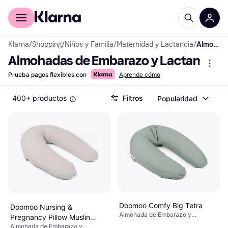
Comprar con Klarna
Para empresas
Klarna
/
Shopping
/
Niños y Familia
/
Maternidad y Lactancia
/
Almohadas de Embarazo y Lactancia
Almohadas de Embarazo y Lactancia
Prueba pagos flexibles con
Aprende cómo
400+ productos
Filtros
Popularidad
Doomoo Comfy Big Tetra
Doomoo Nursing &
Almohada de Embarazo y
Pregnancy Pillow Muslin
Lactancia, Verde, Material:
Almohada de Embarazo y
Beige