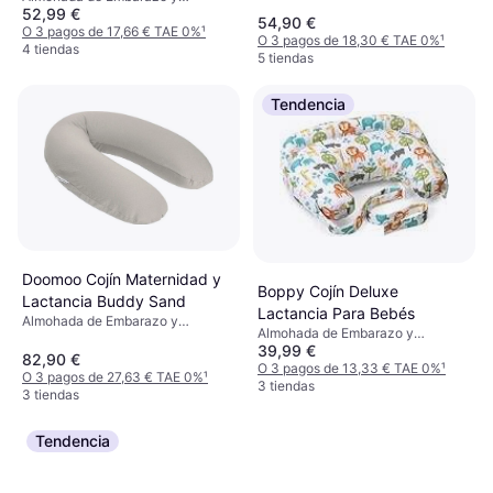
Algodón
52,99 €
Lactancia, Beige, Material:
54,90 €
Algodón, Poliéster
O 3 pagos de 17,66 € TAE 0%
¹
O 3 pagos de 18,30 € TAE 0%
¹
4 tiendas
5 tiendas
Tendencia
Doomoo Cojín Maternidad y
Boppy Cojín Deluxe
Lactancia Buddy Sand
Lactancia Para Bebés
Almohada de Embarazo y
Almohada de Embarazo y
Lactancia, Beige, Material:
39,99 €
Lactancia, Material: Algodón
Algodón
82,90 €
O 3 pagos de 13,33 € TAE 0%
¹
O 3 pagos de 27,63 € TAE 0%
¹
3 tiendas
3 tiendas
Tendencia