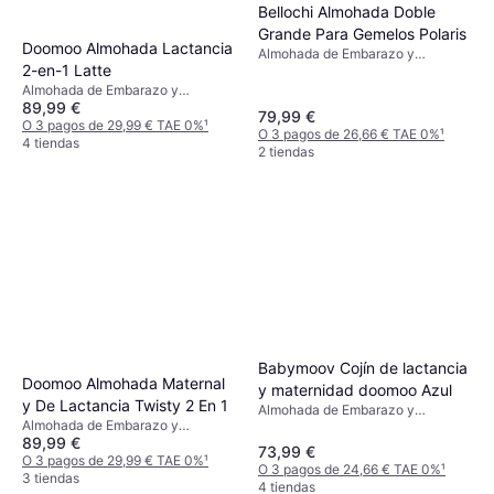
Bellochi Almohada Doble
Grande Para Gemelos Polaris
Doomoo Almohada Lactancia
Almohada de Embarazo y
2-en-1 Latte
Lactancia, Material: Algodón
Almohada de Embarazo y
89,99 €
Lactancia, Beige, Material:
79,99 €
Algodón
O 3 pagos de 29,99 € TAE 0%
¹
O 3 pagos de 26,66 € TAE 0%
¹
4 tiendas
2 tiendas
Babymoov Cojín de lactancia
Doomoo Almohada Maternal
y maternidad doomoo Azul
y De Lactancia Twisty 2 En 1
Almohada de Embarazo y
Almohada de Embarazo y
Lactancia, Azul, Gris, Material:
89,99 €
Lactancia, Beige, Material:
Algodón
73,99 €
Elastano, Algodón
O 3 pagos de 29,99 € TAE 0%
¹
O 3 pagos de 24,66 € TAE 0%
¹
3 tiendas
4 tiendas