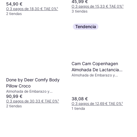
45,99 €
Lactancia, Material: Poliamida
54,90 €
Poliéster, Algodón
O 3 pagos de 15,33 € TAE 0%
¹
O 3 pagos de 18,30 € TAE 0%
¹
3 tiendas
2 tiendas
Tendencia
Cam Cam Copenhagen
Almohada De Lactancia
Almohada de Embarazo y
Superior 114x70 Cm
Done by Deer Comfy Body
Lactancia, Blanco, Material:
Algodón Relleno: Poliéster
Pillow Croco
Almohada de Embarazo y
90,99 €
Lactancia, Verde, Beige, Rosa,
38,08 €
Material: Algodón, Elastano
O 3 pagos de 30,33 € TAE 0%
¹
O 3 pagos de 12,69 € TAE 0%
¹
Relleno: Poliéster
2 tiendas
1 tienda