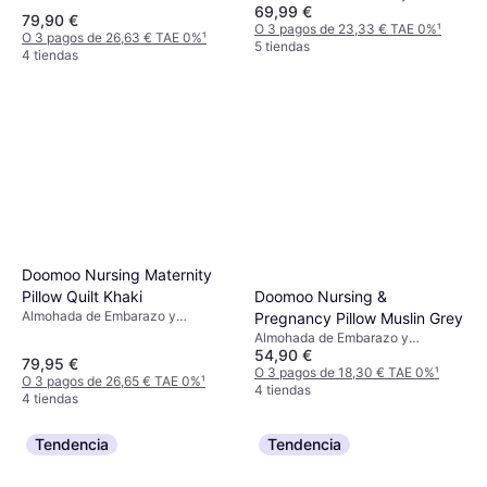
69,99 €
Lactancia, Beige, Material:
79,90 €
Algodón
O 3 pagos de 23,33 € TAE 0%
¹
O 3 pagos de 26,63 € TAE 0%
¹
5 tiendas
4 tiendas
Doomoo Nursing Maternity
Doomoo Nursing &
Pillow Quilt Khaki
Almohada de Embarazo y
Pregnancy Pillow Muslin Grey
Lactancia, Verde, Material:
Almohada de Embarazo y
Elastano, Algodón
54,90 €
Lactancia, Gris, Material: Elastano,
79,95 €
Algodón
O 3 pagos de 18,30 € TAE 0%
¹
O 3 pagos de 26,65 € TAE 0%
¹
4 tiendas
4 tiendas
Tendencia
Tendencia