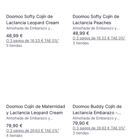
Doomoo Softy Cojín de
Doomoo Softy Cojín de
Lactancia Leopard Cream
Lactancia Peaches
Almohada de Embarazo y
Almohada de Embarazo y
48,99 €
Lactancia, Multicolor, Beige
Lactancia, Blanco, Rosa,
48,99 €
Multicolor
O 3 pagos de 16,33 € TAE 0%
¹
O 3 pagos de 16,33 € TAE 0%
¹
3 tiendas
5 tiendas
Doomoo Cojín de Maternidad
Doomoo Buddy Cojín de
y Lactancia Leopard Cream
Lactancia Embarazo -
Almohada de Embarazo y
Almohada de Embarazo y
Peaches
79,90 €
Lactancia
Lactancia, Material: Algodón
79,90 €
O 3 pagos de 26,63 € TAE 0%
¹
O 3 pagos de 26,63 € TAE 0%
¹
3 tiendas
4 tiendas