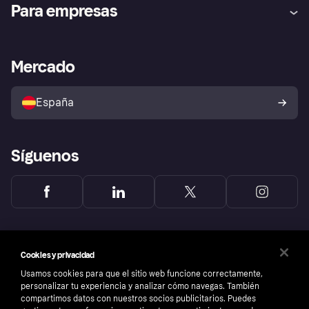
Ayuda
Promesa de protección contra
Para empresas
el fraude
Inicio de sesión
Nuestra promesa
Asistencia al comerciante
Portal de desarrolladores
Klarna app
Bienestar financiero
Acceso empresas
Estado operativo
Mercado
Directorio de tiendas
Configuración de privacidad
Vende con Klarna
Plataformas y socios
Política de protección al
comprador de Klarna
Tu derecho de desistimiento
España
Reclamaciones
Síguenos
Cookies y privacidad
Usamos cookies para que el sitio web funcione correctamente,
personalizar tu experiencia y analizar cómo navegas. También
compartimos datos con nuestros socios publicitarios. Puedes