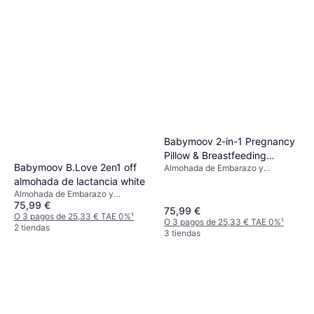
Babymoov 2-in-1 Pregnancy
Pillow & Breastfeeding
Babymoov B.Love 2en1 off
Almohada de Embarazo y
Terracotta
Lactancia, Marrón, Material:
almohada de lactancia white
Algodón, Elastano
Almohada de Embarazo y
75,99 €
Lactancia, Blanco, Beige, Natural,
75,99 €
Material: Algodón Relleno:
O 3 pagos de 25,33 € TAE 0%
¹
O 3 pagos de 25,33 € TAE 0%
¹
Poliéster
2 tiendas
3 tiendas