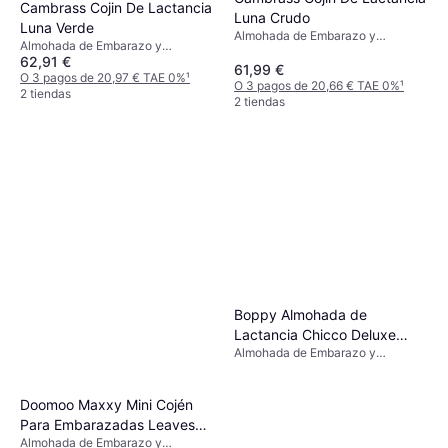
Cambrass Cojin De Lactancia
Luna Crudo
Luna Verde
Almohada de Embarazo y
Almohada de Embarazo y
Lactancia, Beige
62,91 €
Lactancia
61,99 €
O 3 pagos de 20,97 € TAE 0%
¹
O 3 pagos de 20,66 € TAE 0%
¹
2 tiendas
2 tiendas
Boppy Almohada de
Lactancia Chicco Deluxe
Almohada de Embarazo y
Peaceful Jungle
Lactancia, Material: Algodón
Doomoo Maxxy Mini Cojén
Para Embarazadas Leaves
Almohada de Embarazo y
Green