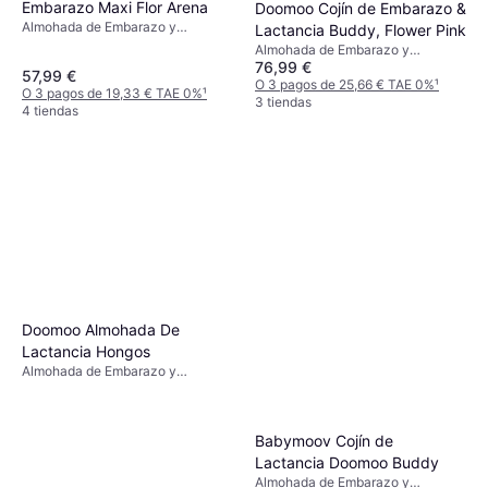
Embarazo Maxi Flor Arena
Doomoo Cojín de Embarazo &
Almohada de Embarazo y
Lactancia Buddy, Flower Pink
Lactancia, Beige, Material:
Almohada de Embarazo y
Algodón
76,99 €
Lactancia, Material: Elastano,
57,99 €
Algodón
O 3 pagos de 25,66 € TAE 0%
¹
O 3 pagos de 19,33 € TAE 0%
¹
3 tiendas
4 tiendas
Doomoo Almohada De
Lactancia Hongos
Almohada de Embarazo y
Lactancia, Beige, Material:
Elastano, Algodón
Babymoov Cojín de
Lactancia Doomoo Buddy
Almohada de Embarazo y