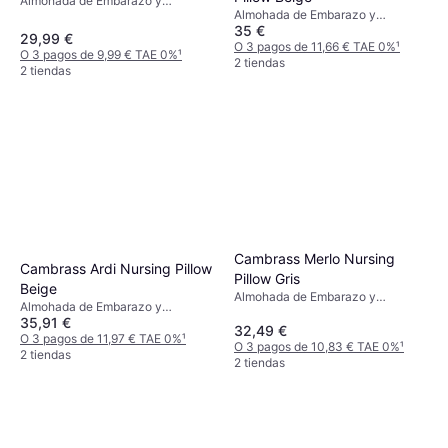
Almohada de Embarazo y
Almohada de Embarazo y
Lactancia, Blanco, Azul, Gris,
35 €
Lactancia, Beige, Rosa, Material:
Material: Microfibra, Poliéster
29,99 €
Algodón
O 3 pagos de 11,66 € TAE 0%
¹
Relleno: Algodón
O 3 pagos de 9,99 € TAE 0%
¹
2 tiendas
2 tiendas
Cambrass Merlo Nursing
Cambrass Ardi Nursing Pillow
Pillow Gris
Beige
Almohada de Embarazo y
Almohada de Embarazo y
Lactancia, Beige, Gris, Material:
35,91 €
Lactancia, Verde, Beige, Material:
Algodón
32,49 €
Algodón
O 3 pagos de 11,97 € TAE 0%
¹
O 3 pagos de 10,83 € TAE 0%
¹
2 tiendas
2 tiendas