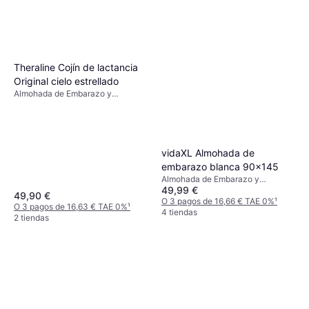
Theraline Cojín de lactancia
Original cielo estrellado
Almohada de Embarazo y
Lactancia, Gris
vidaXL Almohada de
embarazo blanca 90x145
Almohada de Embarazo y
49,99 €
Lactancia, Azul, Blanco, Gris,
49,90 €
Material: Poliéster, Microfibra
O 3 pagos de 16,66 € TAE 0%
¹
O 3 pagos de 16,63 € TAE 0%
¹
Relleno: Algodón
4 tiendas
2 tiendas