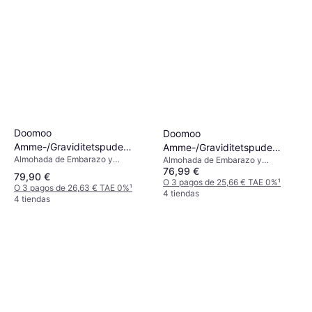
Doomoo
Doomoo
Amme-/Graviditetspude
Amme-/Graviditetspude
Almohada de Embarazo y
Manchester Khaki
Almohada de Embarazo y
Manchester Sand
Lactancia, Verde, Material:
76,99 €
Lactancia, Material: Algodón
79,90 €
Algodón
O 3 pagos de 25,66 € TAE 0%
¹
O 3 pagos de 26,63 € TAE 0%
¹
4 tiendas
4 tiendas