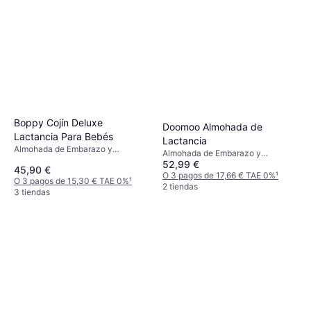
Boppy Cojín Deluxe
Doomoo Almohada de
Lactancia Para Bebés
Lactancia
Almohada de Embarazo y
Almohada de Embarazo y
Lactancia, Material: Algodón
52,99 €
Lactancia, Verde, Material:
45,90 €
Algodón
O 3 pagos de 17,66 € TAE 0%
¹
O 3 pagos de 15,30 € TAE 0%
¹
2 tiendas
3 tiendas