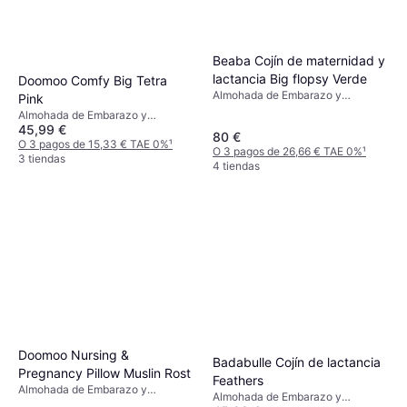
Beaba Cojín de maternidad y
lactancia Big flopsy Verde
Doomoo Comfy Big Tetra
Almohada de Embarazo y
Pink
Lactancia, Verde, Material:
Almohada de Embarazo y
Algodón
45,99 €
Lactancia, Rosa, Material: Algodón
80 €
O 3 pagos de 15,33 € TAE 0%
¹
O 3 pagos de 26,66 € TAE 0%
¹
3 tiendas
4 tiendas
Doomoo Nursing &
Badabulle Cojín de lactancia
Pregnancy Pillow Muslin Rost
Feathers
Almohada de Embarazo y
Almohada de Embarazo y
Lactancia, Marrón, Material: