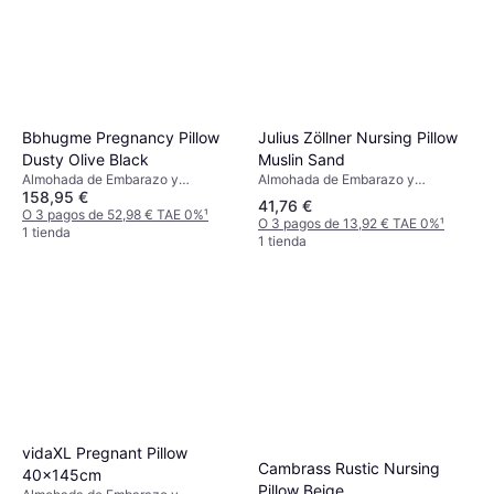
Julius Zöllner Nursing Pillow
Bbhugme Pregnancy Pillow
Muslin Sand
Dusty Olive Black
Almohada de Embarazo y
Almohada de Embarazo y
158,95 €
Lactancia, Beige, Material:
Lactancia, Verde, Material: Jersey,
41,76 €
Algodón
Spandex, Algodón Relleno: Perlas
O 3 pagos de 52,98 € TAE 0%
¹
O 3 pagos de 13,92 € TAE 0%
¹
de poliéster
1 tienda
1 tienda
vidaXL Pregnant Pillow
Cambrass Rustic Nursing
40x145cm
Pillow Beige