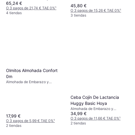
65,24 €
Lactancia, Verde, Material:
45,80 €
Algodón
O 3 pagos de 21,74 € TAE 0%
¹
O 3 pagos de 15,26 € TAE 0%
¹
4 tiendas
3 tiendas
Olmitos Almohada Confort
0m
Almohada de Embarazo y
Lactancia
Ceba Cojín De Lactancia
Huggy Basic Hoya
Almohada de Embarazo y
34,99 €
Lactancia, Beige
17,99 €
O 3 pagos de 11,66 € TAE 0%
¹
O 3 pagos de 5,99 € TAE 0%
¹
2 tiendas
2 tiendas