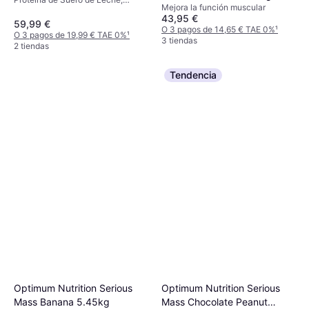
Mejora la función muscular
Proteína de Caseína, Proteína de
43,95 €
Huevo, Mejora la función
59,99 €
O 3 pagos de 14,65 € TAE 0%
¹
muscular, Edulcorante
O 3 pagos de 19,99 € TAE 0%
¹
3 tiendas
2 tiendas
Tendencia
Optimum Nutrition Serious
Optimum Nutrition Serious
Mass Banana 5.45kg
Mass Chocolate Peanut