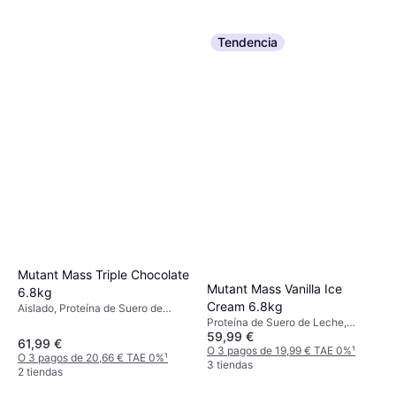
Tendencia
Mutant Mass Triple Chocolate
Mutant Mass Vanilla Ice
6.8kg
Cream 6.8kg
Aislado, Proteína de Suero de
Leche, Mejora la función muscular
Proteína de Suero de Leche,
59,99 €
Proteína de Caseína,
61,99 €
Recuperación, Mejora la función
O 3 pagos de 19,99 € TAE 0%
¹
O 3 pagos de 20,66 € TAE 0%
¹
muscular, Edulcorante
3 tiendas
2 tiendas