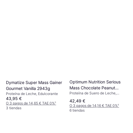
Optimum Nutrition Serious
Dymatize Super Mass Gainer
Mass Chocolate Peanut
Gourmet Vanilla 2943g
Proteína de Suero de Leche,
Butter 2.73kg
Proteína de Leche, Edulcorante
Vitamina B, Vitamina A, Vitamina E,
43,95 €
42,49 €
Vitamina D, Vitamina C, Cobre,
O 3 pagos de 14,65 € TAE 0%
¹
O 3 pagos de 14,16 € TAE 0%
¹
Hierro, Potasio, Calcio, Yodo, Zinc,
3 tiendas
6 tiendas
Magnesio, Selenio, Manganeso,
Cromo, Mejora la función
muscular, Edulcorante