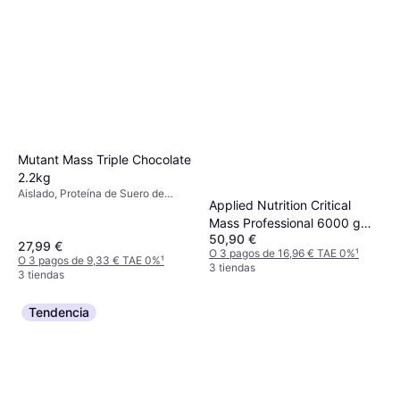
Mutant Mass Triple Chocolate
2.2kg
Aislado, Proteína de Suero de
Applied Nutrition Critical
Leche, Mejora la función muscular
Mass Professional 6000 g
50,90 €
čokoláda
27,99 €
O 3 pagos de 16,96 € TAE 0%
¹
O 3 pagos de 9,33 € TAE 0%
¹
3 tiendas
3 tiendas
Tendencia