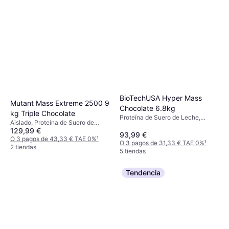
BioTechUSA Hyper Mass
Mutant Mass Extreme 2500 9
Chocolate 6.8kg
kg Triple Chocolate
Proteína de Suero de Leche,
Aislado, Proteína de Suero de
Proteína de Leche, Sin gluten, Sin
129,99 €
Leche, Silicio, Potasio, Calcio,
azúcar, Edulcorante, Aumento de
93,99 €
Hierro, Edulcorante
O 3 pagos de 43,33 € TAE 0%
¹
energía, Mejora la función
O 3 pagos de 31,33 € TAE 0%
¹
2 tiendas
muscular
5 tiendas
Tendencia