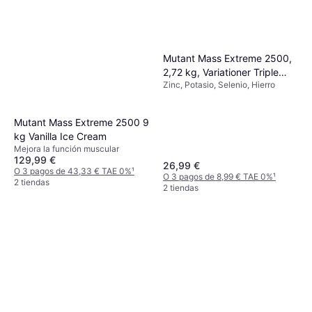
Mutant Mass Extreme 2500,
2,72 kg, Variationer Triple
Zinc, Potasio, Selenio, Hierro
Chocolate
Mutant Mass Extreme 2500 9
kg Vanilla Ice Cream
Mejora la función muscular
129,99 €
26,99 €
O 3 pagos de 43,33 € TAE 0%
¹
O 3 pagos de 8,99 € TAE 0%
¹
2 tiendas
2 tiendas