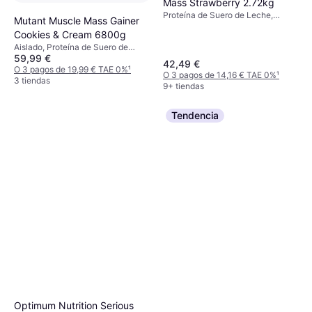
Mass Strawberry 2.72kg
Proteína de Suero de Leche,
Mutant Muscle Mass Gainer
Vitamina B, Recuperación, Mejora
Cookies & Cream 6800g
la función muscular, Sin azúcar
Aislado, Proteína de Suero de
59,99 €
Leche, Proteína de Caseína,
42,49 €
Proteína Mixta, Proteína de Leche,
O 3 pagos de 19,99 € TAE 0%
¹
O 3 pagos de 14,16 € TAE 0%
¹
Vitamina A, Vitamina C, Hierro,
3 tiendas
9+ tiendas
Potasio, Calcio, Sodio,
Edulcorante, Recuperación,
Aumento de energía, Mejora del
Tendencia
rendimiento, Mejora la función
muscular
Optimum Nutrition Serious