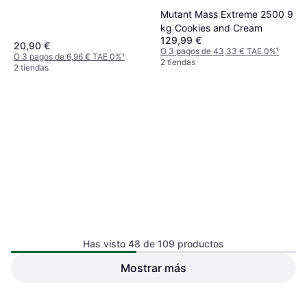
Mutant Mass Extreme 2500 9
kg Cookies and Cream
129,99 €
20,90 €
O 3 pagos de 43,33 € TAE 0%
¹
O 3 pagos de 6,96 € TAE 0%
¹
2 tiendas
2 tiendas
Zumub Heavy Gainer 2Kg
Has visto 48 de 109 productos
Vainilla
Mostrar más
Muscle Mass XXL Superior
Weight Gainer Belgian
38,90 €
Chocolate 3.3 Kg