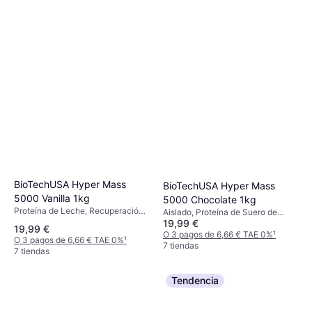
BioTechUSA Hyper Mass
BioTechUSA Hyper Mass
5000 Vanilla 1kg
5000 Chocolate 1kg
Proteína de Leche, Recuperación,
Aislado, Proteína de Suero de
Edulcorante, Mejora la función
19,99 €
Leche, Mejora la función muscular,
19,99 €
muscular
Sin gluten, Edulcorante
O 3 pagos de 6,66 € TAE 0%
¹
O 3 pagos de 6,66 € TAE 0%
¹
7 tiendas
7 tiendas
Tendencia