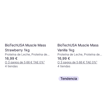
BioTechUSA Muscle Mass
BioTechUSA Muscle Mass
Strawberry 1kg
Vanilla 1kg
Proteína de Leche, Proteína de
Proteína de Leche, Proteína de
16,99 €
16,99 €
Suero de Leche, Edulcorante,
Suero de Leche, Edulcorante,
Mejora del rendimiento, Mejora la
O 3 pagos de 5,66 € TAE 0%
¹
Mejora del rendimiento, Mejora la
O 3 pagos de 5,66 € TAE 0%
¹
función muscular
4 tiendas
función muscular
4 tiendas
Tendencia