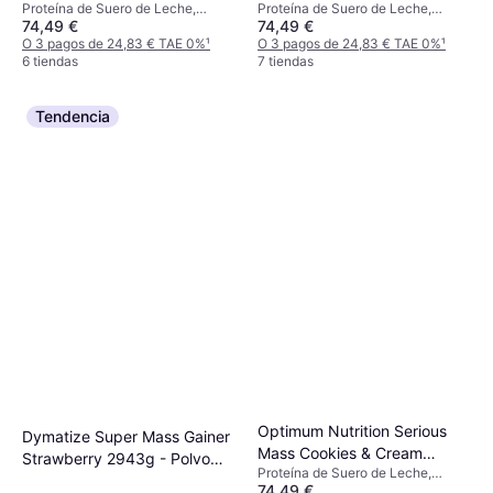
Proteína de Suero de Leche,
Proteína de Suero de Leche,
Butter 5.46kg
74,49 €
74,49 €
Vitamina K, Vitamina E, Vitamina D,
Vitamina K, Vitamina E, Vitamina D,
Vitamina C, Vitamina B, Vitamina
O 3 pagos de 24,83 € TAE 0%
¹
Vitamina C, Vitamina B, Vitamina
O 3 pagos de 24,83 € TAE 0%
¹
A, Manganeso, Cromo, Cobre,
6 tiendas
A, Manganeso, Cromo, Cobre,
7 tiendas
Calcio, Hierro, Yodo, Zinc,
Calcio, Hierro, Yodo, Zinc,
Magnesio, Selenio, Mejora la
Magnesio, Selenio
función muscular
Tendencia
Optimum Nutrition Serious
Dymatize Super Mass Gainer
Mass Cookies & Cream
Strawberry 2943g - Polvo
Proteína de Suero de Leche,
5.45kg
Para Ganar Peso +
74,49 €
Vitamina E, Vitamina D, Vitamina