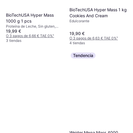
BioTechUSA Hyper Mass 1 kg
BioTechUSA Hyper Mass
Cookies And Cream
1000 g 1 pcs
Edulcorante
Proteína de Leche, Sin gluten,
19,99 €
Edulcorante
19,90 €
O 3 pagos de 6,66 € TAE 0%
¹
O 3 pagos de 6,63 € TAE 0%
¹
3 tiendas
4 tiendas
Tendencia
Weider Mega Mass 4000