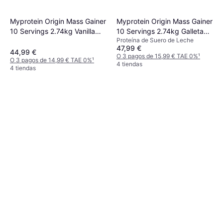
Myprotein Origin Mass Gainer
Myprotein Origin Mass Gainer
10 Servings 2.74kg Vanilla
10 Servings 2.74kg Galleta
Proteína de Suero de Leche
Pudding
de Caramelo
47,99 €
44,99 €
O 3 pagos de 15,99 € TAE 0%
¹
O 3 pagos de 14,99 € TAE 0%
¹
4 tiendas
4 tiendas