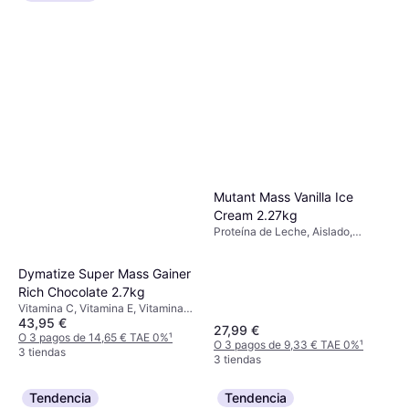
de energía, Mejora la función
muscular, Edulcorante
Mutant Mass Vanilla Ice
Cream 2.27kg
Proteína de Leche, Aislado,
Proteína de Suero de Leche,
Aumento de energía, Mejora la
Dymatize Super Mass Gainer
función muscular, Edulcorante
Rich Chocolate 2.7kg
Vitamina C, Vitamina E, Vitamina
43,95 €
B, Yodo, Hierro, Calcio, Potasio,
27,99 €
Magnesio, Sodio
O 3 pagos de 14,65 € TAE 0%
¹
O 3 pagos de 9,33 € TAE 0%
¹
3 tiendas
3 tiendas
Tendencia
Tendencia