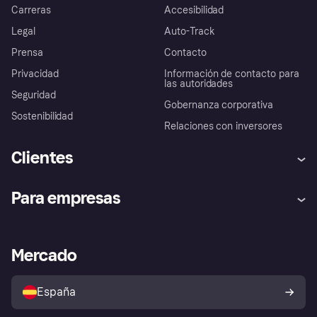
Carreras
Accesibilidad
Legal
Auto-Track
Prensa
Contacto
Privacidad
Información de contacto para
las autoridades
Seguridad
Gobernanza corporativa
Sostenibilidad
Relaciones con inversores
Clientes
Ayuda
Promesa de protección contra
Para empresas
el fraude
Inicio de sesión
Nuestra promesa
Asistencia al comerciante
Portal de desarrolladores
Klarna app
Bienestar financiero
Acceso empresas
Estado operativo
Mercado
Directorio de tiendas
Configuración de privacidad
Vende con Klarna
Plataformas y socios
Política de protección al
comprador de Klarna
Tu derecho de desistimiento
España
Reclamaciones