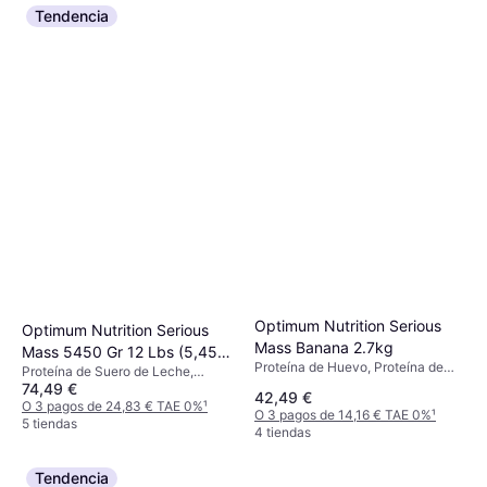
Tendencia
Optimum Nutrition Serious
Optimum Nutrition Serious
Mass Banana 2.7kg
Mass 5450 Gr 12 Lbs (5,45
Proteína de Huevo, Proteína de
Proteína de Suero de Leche,
kg)
Suero de Leche, Proteína de
74,49 €
Vitamina B, Vitamina A, Vitamina E,
42,49 €
Caseína, Vitamina B, Vitamina A,
Vitamina D, Vitamina C, Cobre,
O 3 pagos de 24,83 € TAE 0%
¹
O 3 pagos de 14,16 € TAE 0%
¹
Vitamina E, Vitamina D, Vitamina
Potasio, Zinc, Manganeso, Cromo,
5 tiendas
4 tiendas
C, Zinc, Selenio, Manganeso,
Edulcorante, Mejora la función
Magnesio, Cromo, Hierro, Yodo,
muscular
Potasio, Calcio, Cobre, Aumento
Tendencia