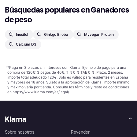
Búsquedas populares en Ganadores 
de peso
Inositol
Ginkgo Biloba
Myvegan Protein
Calcium D3
¹
*Paga en 3 plazos sin intereses con Klarna. Ejemplo de pago para una
compra de 120€: 3 pagos de 40€, TIN 0 % TAE 0 %. Plazo: 2 meses.
Importe total adeudado 120€. Solo es válido para residentes en España
y mayores de 18 años. Sujeto a la aprobación de Klarna. Importe mínimo
y máximo varía por tienda. Consulta los términos y resto de condiciones
en
https://www.klarna.com/es/legal/
.
Klarna
Sobre nosotros
Revender