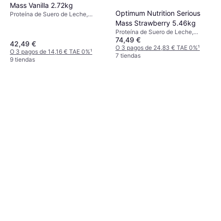
Mass Vanilla 2.72kg
Optimum Nutrition Serious
Proteína de Suero de Leche,
Multivitaminas, Manganeso,
Mass Strawberry 5.46kg
Selenio, Cromo, Zinc, Magnesio,
Proteína de Suero de Leche,
Yodo, Hierro, Calcio, Potasio,
74,49 €
Vitamina B, Vitamina A, Vitamina
42,49 €
Cobre, Sodio, Sin azúcar, Mejora
K, Vitamina E, Vitamina D, Vitamina
O 3 pagos de 24,83 € TAE 0%
¹
O 3 pagos de 14,16 € TAE 0%
¹
la función muscular, Recuperación
C, Cobre, Hierro, Calcio, Yodo,
7 tiendas
9 tiendas
Zinc, Selenio, Manganeso,
Magnesio, Mejora la función
muscular, Edulcorante,
Recuperación