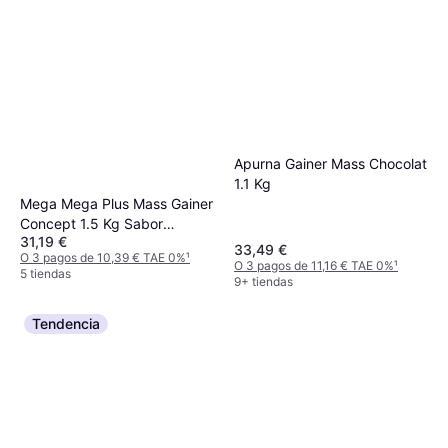
Apurna Gainer Mass Chocolat
1.1 Kg
Mega Mega Plus Mass Gainer
Concept 1.5 Kg Sabor
31,19 €
Chocolate
33,49 €
O 3 pagos de 10,39 € TAE 0%
¹
O 3 pagos de 11,16 € TAE 0%
¹
5 tiendas
9+ tiendas
Tendencia