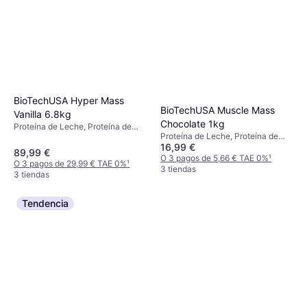
BioTechUSA Hyper Mass
BioTechUSA Muscle Mass
Vanilla 6.8kg
Chocolate 1kg
Proteína de Leche, Proteína de
Proteína de Leche, Proteína de
Suero de Leche, Aumento de
16,99 €
Suero de Leche, Proteína de Soja,
energía, Mejora la función
89,99 €
Edulcorante, Mejora del
O 3 pagos de 5,66 € TAE 0%
¹
muscular, Edulcorante, Sin gluten,
O 3 pagos de 29,99 € TAE 0%
¹
rendimiento, Mejora la función
3 tiendas
Sin azúcar
3 tiendas
muscular
Tendencia