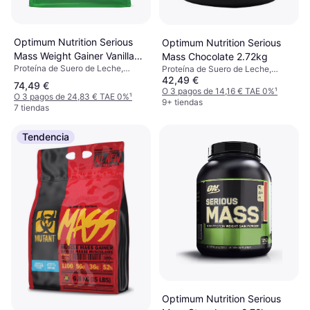
Optimum Nutrition Serious
Optimum Nutrition Serious
Mass Weight Gainer Vanilla
Mass Chocolate 2.72kg
Proteína de Suero de Leche,
Proteína de Suero de Leche,
5.44kg
42,49 €
Vitamina D, Vitamina E, Vitamina
Vitamina K, Vitamina E, Vitamina D,
74,49 €
C, Vitamina B, Zinc, Sodio, Yodo,
Vitamina C, Vitamina B, Vitamina
O 3 pagos de 14,16 € TAE 0%
¹
O 3 pagos de 24,83 € TAE 0%
¹
Hierro, Calcio, Potasio, Cobre,
A, Multivitaminas, Antioxidantes,
9+ tiendas
7 tiendas
Cromo, Magnesio, Manganeso,
Sodio, Magnesio, Zinc, Selenio,
Selenio, Mejora la función
Manganeso, Cromo, Cobre,
muscular, Mejora del rendimiento
Potasio, Calcio, Hierro, Yodo,
Tendencia
Aumento de energía, Mejora la
función muscular, Edulcorante
Optimum Nutrition Serious