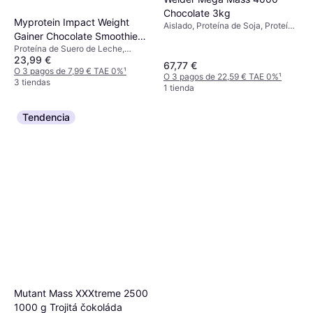
Chocolate 3kg
Myprotein Impact Weight
Aislado, Proteína de Soja, Proteína
Gainer Chocolate Smoothie
de Suero de Leche, Vitamina E,
Vitamina C, Vitamina B, Hierro,
Proteína de Suero de Leche,
1kg
23,99 €
Yodo, Zinc, Aumento de energía,
Proteína de Leche, Edulcorante,
67,77 €
Mejora del rendimiento, Mejora la
Mejora la función muscular,
O 3 pagos de 7,99 € TAE 0%
¹
O 3 pagos de 22,59 € TAE 0%
¹
función muscular
Recuperación
3 tiendas
1 tienda
Tendencia
Mutant Mass XXXtreme 2500
1000 g Trojitá čokoláda