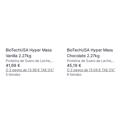
BioTechUSA Hyper Mass
BioTechUSA Hyper Mass
Vanilla 2.27kg
Chocolate 2.27kg
Proteína de Suero de Leche,
Proteína de Suero de Leche,
41,99 €
45,19 €
Proteína de Leche, Aumento de
Proteína de Soja, Proteína de
energía, Mejora la función
O 3 pagos de 13,99 € TAE 0%
¹
Leche, Aumento de energía,
O 3 pagos de 15,06 € TAE 0%
¹
muscular, Edulcorante, Sin azúcar
5 tiendas
Mejora la función muscular,
6 tiendas
Edulcorante, Sin azúcar