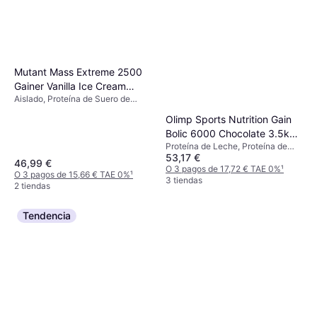
Mutant Mass Extreme 2500
Gainer Vanilla Ice Cream
Aislado, Proteína de Suero de
5.45kg
Leche, Potasio, Calcio, Hierro,
Olimp Sports Nutrition Gain
Sodio, Mejora la función muscular
Bolic 6000 Chocolate 3.5kg
Proteína de Leche, Proteína de
1 pcs
53,17 €
Suero de Leche, Proteína de
46,99 €
Huevo, Vitamina D, Vitamina E,
O 3 pagos de 17,72 € TAE 0%
¹
O 3 pagos de 15,66 € TAE 0%
¹
Vitamina C, Vitamina A, Vitamina
3 tiendas
2 tiendas
B, Mejora la función muscular
Tendencia