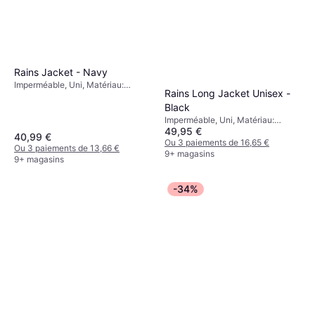
Rains Jacket - Navy
Imperméable, Uni, Matériau:
Rains Long Jacket Unisex -
Polyester, Capuche, Coupe-vent,
Black
Poches, Imperméable
Imperméable, Uni, Matériau:
49,95 €
Polyester, Capuche, Respirant,
40,99 €
Imperméable, Poches, Coupe-vent
Ou 3 paiements de 16,65 €
Ou 3 paiements de 13,66 €
9+ magasins
9+ magasins
-34%