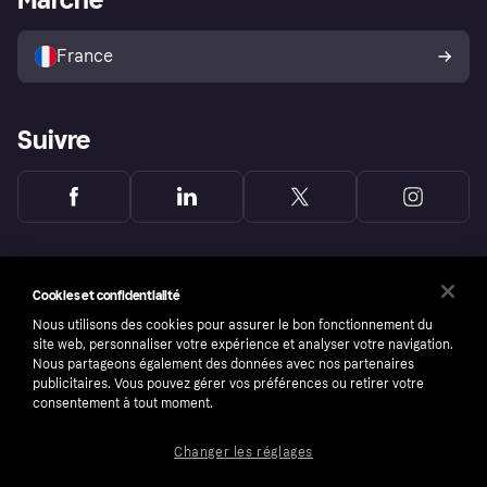
Vendre avec Klarna
Plateformes et partenaires
Politique de protection de
l’acheteur Klarna
France
Suivre
Cookies et confidentialité
Nous utilisons des cookies pour assurer le bon fonctionnement du
site web, personnaliser votre expérience et analyser votre navigation.
Nous partageons également des données avec nos partenaires
publicitaires. Vous pouvez gérer vos préférences ou retirer votre
consentement à tout moment.
Changer les réglages
Copyright © 2005-2026 Klarna Bank AB (publ). Headquarters: Stockholm, Sweden. All
rights reserved. Klarna Bank AB (publ). Sveavägen 46, 111 34 Stockholm. Organization