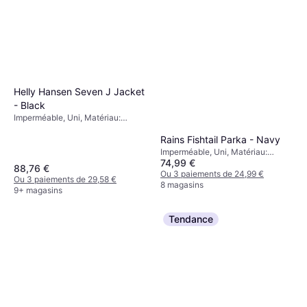
Helly Hansen Seven J Jacket
- Black
Imperméable, Uni, Matériau:
Polyester, Coupe-vent,
Rains Fishtail Parka - Navy
Imperméable
Imperméable, Uni, Matériau:
74,99 €
Polyuréthane, Polyester, Capuche,
88,76 €
Poches, Coupe-vent, Imperméable
Ou 3 paiements de 24,99 €
Ou 3 paiements de 29,58 €
8 magasins
9+ magasins
Tendance