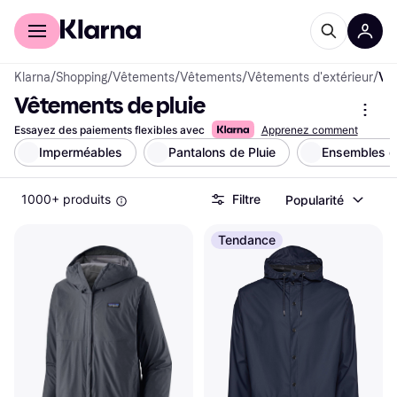
Acheter avec Klarna
Espace entreprises
Klarna
/
Shopping
/
Vêtements
/
Vêtements
/
Vêtements d'extérieur
/
Vêtements de pluie
Vêtements de pluie
Essayez des paiements flexibles avec
Apprenez comment
Imperméables
Pantalons de Pluie
Ensembles d
1000+ produits
Filtre
Popularité
Tendance