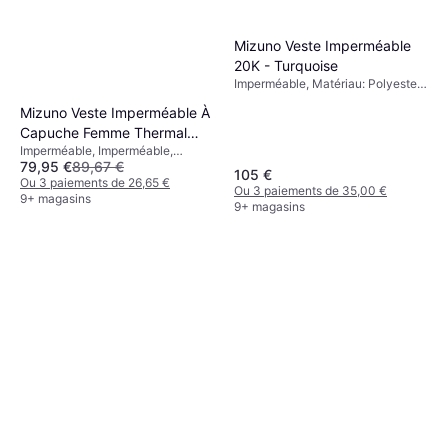
Mizuno Veste Imperméable
20K - Turquoise
Imperméable, Matériau: Polyester,
Nylon, Imperméable
Mizuno Veste Imperméable À
Capuche Femme Thermal
Imperméable, Imperméable,
Charge - Violet
79,95 €
89,67 €
Respirant
105 €
Ou 3 paiements de 26,65 €
Ou 3 paiements de 35,00 €
9+ magasins
9+ magasins