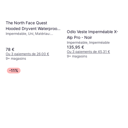
The North Face Quest
Hooded Dryvent Waterproof
Odlo Veste Imperméable X-
Imperméable, Uni, Matériau:
Jacket - Veste Noire
Alp Pro - Noir
Polyester, Imperméable
Imperméable, Imperméable
135,95 €
78 €
Ou 3 paiements de 45,31 €
Ou 3 paiements de 26,00 €
9+ magasins
9+ magasins
-11%