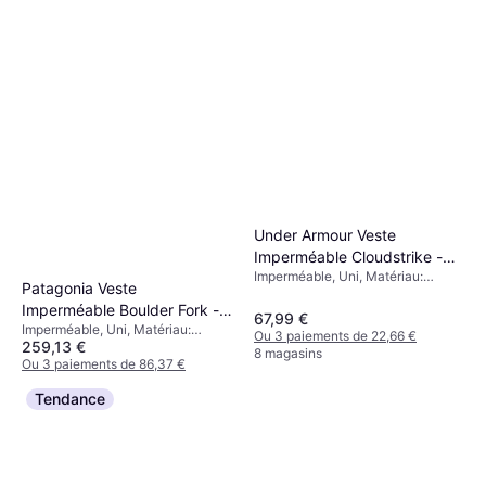
Under Armour Veste
Imperméable Cloudstrike -
Imperméable, Uni, Matériau:
Blanc
Patagonia Veste
Polyester, Imperméable, Déperlant
Imperméable Boulder Fork -
67,99 €
Imperméable, Uni, Matériau:
Vert
Ou 3 paiements de 22,66 €
259,13 €
Synthétique, Polyester, Chanvre,
8 magasins
Imperméable
Ou 3 paiements de 86,37 €
9+ magasins
Tendance