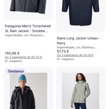
Patagonia Men's Torrentshell
3L Rain Jacket - Smolder
Imperméable, Uni, Respirant,
Blue
Rains Long Jacket Unisex -
Poches, Capuche, Imperméable
Navy
Imperméable, Uni, Matériau:
57,73 €
Polyuréthane, Polyester, Poches,
150,99 €
Capuche, Coupe-vent,
Ou 3 paiements de 19,24 €
Ou 3 paiements de 50,33 €
Imperméable
9+ magasins
9+ magasins
Tendance