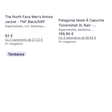
The North Face Men's Antora
Patagonia Veste À Capuche
Jacket - TNF Black/NPF
Torrentshell 3L Rain -
Imperméable, Uni, Matériau:
Imperméable, Matériau:
Smolder Blue
Nylon, Capuche, Imperméable,
199,90 €
Polyamide, Imperméable
Coupe-vent, Poches, Respirant,
82 €
Ou 3 paiements de 66,63 €
Évacuation de l'humidité
Ou 3 paiements de 27,33 €
9+ magasins
9+ magasins
Tendance