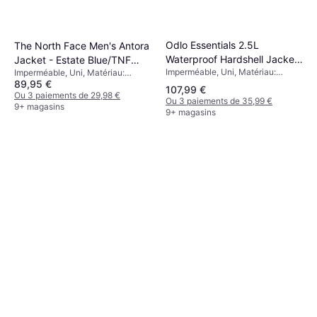
Odlo Essentials 2.5L
The North Face Men's Antora
Waterproof Hardshell Jacket
Jacket - Estate Blue/TNF
Imperméable, Uni, Matériau:
- Black
Imperméable, Uni, Matériau:
Black
Polyamide, Coupe-vent, Capuche,
89,95 €
Synthétique, Nylon, Polyuréthane,
107,99 €
Respirant, Évacuation de
Respirant, Imperméable,
Ou 3 paiements de 29,98 €
Ou 3 paiements de 35,99 €
l'humidité, Imperméable, Poches
Déperlant, Coupe-vent, Capuche,
9+ magasins
9+ magasins
Poches