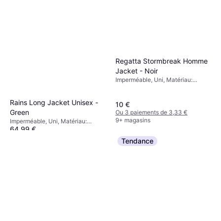
Regatta Stormbreak Homme
Jacket - Noir
Imperméable, Uni, Matériau:
Polyester, Déperlant, Capuche,
Imperméable
Rains Long Jacket Unisex -
10 €
Green
Ou 3 paiements de 3,33 €
9+ magasins
Imperméable, Uni, Matériau:
64,99 €
Polyuréthane, Polyester,
Respirant, Poches, Imperméable,
Ou 3 paiements de 21,66 €
Tendance
Capuche, Réglable, Coupe-vent
9+ magasins