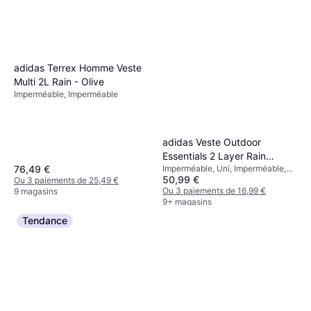
adidas Terrex Homme Veste
Multi 2L Rain - Olive
Imperméable, Imperméable
adidas Veste Outdoor
Essentials 2 Layer Rain
76,49 €
Imperméable, Uni, Imperméable,
Jacket - Black
50,99 €
Capuche, Poches
Ou 3 paiements de 25,49 €
Ou 3 paiements de 16,99 €
9 magasins
9+ magasins
Tendance