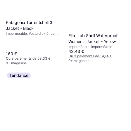
Patagonia Torrentshell 3L
Jacket - Black
Imperméable, Veste d'extérieur,
Elite Lab Shell Waterproof
Uni, Matériau: Nylon, Polyamide,
Women's Jacket - Yellow
Poches, Bretelles Réglables,
Imperméable, Imperméable
Déperlant, Coupe-vent, Capuche,
42,43 €
Imperméable
160 €
Ou 3 paiements de 14,14 €
Ou 3 paiements de 53,33 €
9+ magasins
9+ magasins
Tendance