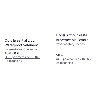
Under Armour Veste
Imperméable Femme
Odlo Essential 2.5L
Imperméable, Poches
Cloudstrike 2.0 - Noir/Blanc
Waterproof Vêtement
Imperméable, Coupe-vent,
Running Femme - Noir
108,49 €
Imperméable, Capuche
50 €
Ou 3 paiements de 36,16 €
Ou 3 paiements de 16,66 €
9+ magasins
9+ magasins