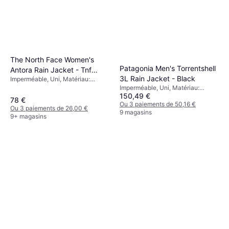
The North Face Women's
Patagonia Men's Torrentshell
Antora Rain Jacket - Tnf
3L Rain Jacket - Black
Imperméable, Uni, Matériau:
Black
Polyester, Poches, Respirant,
Imperméable, Uni, Matériau:
150,49 €
Capuche, Coupe-vent,
Polycarbonate, Nylon, Déperlant,
78 €
Imperméable
Capuche, Doublé, Respirant,
Ou 3 paiements de 50,16 €
Ou 3 paiements de 26,00 €
Durable, Poches
9 magasins
9+ magasins