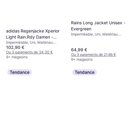
Rains Long Jacket Unisex -
Evergreen
adidas Regenjacke Xperior
Imperméable, Uni, Matériau:
Light Rain.Rdy Damen -
Polyuréthane, Polyester, Poches,
Imperméable, Uni, Matériau:
Orange
Capuche, Coupe-vent,
102,90 €
Nylon, Polyester, Imperméable,
Imperméable
64,99 €
Coupe-vent
Ou 3 paiements de 34,30 €
Ou 3 paiements de 21,66 €
9+ magasins
9+ magasins
Tendance
Tendance