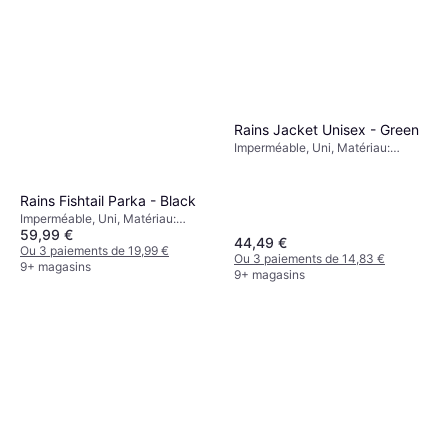
Rains Jacket Unisex - Green
Imperméable, Uni, Matériau:
Polyuréthane, Polyester, Capuche,
Poches, Coupe-vent, Imperméable
Rains Fishtail Parka - Black
Imperméable, Uni, Matériau:
59,99 €
Polyuréthane, Polyester,
44,49 €
Respirant, Poches, Capuche,
Ou 3 paiements de 19,99 €
Ou 3 paiements de 14,83 €
Coupe-vent, Imperméable
9+ magasins
9+ magasins