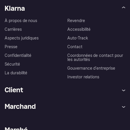
Klarna
À propos de nous
Revendre
Carrières
Accessibilité
Aspects juridiques
Auto-Track
Presse
Contact
Confidentialité
Coordonnées de contact pour
les autorités
Sécurité
Gouvernance d’entreprise
La durabilité
Investor relations
Client
Aide
Réclamations
Marchand
Login
Protection contre la fraude
Support Marchand
Portail développeurs
L'appli shopping de Klarna
Paramètres de confidentialité
Portail Marchand
Statut opérationnel
Marché
Explorez les magasins
Votre droit de rétractation