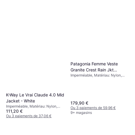
Patagonia Femme Veste
Granite Crest Rain Jkt
Imperméable, Matériau: Nylon,
Smolder Blue
Imperméable
K-Way Le Vrai Claude 4.0 Mid
Jacket - White
179,90 €
Imperméable, Matériau: Nylon,
Ou 3 paiements de 59,96 €
111,20 €
Imperméable
9+ magasins
Ou 3 paiements de 37,06 €
8 magasins