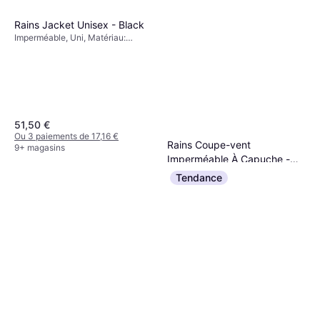
Rains Jacket Unisex - Black
Imperméable, Uni, Matériau:
Polyuréthane, Polyester, Poches,
Capuche, Coupe-vent,
Imperméable, Respirant
51,50 €
Ou 3 paiements de 17,16 €
Rains Coupe-vent
9+ magasins
Imperméable À Capuche -
Imperméable, Uni, Matériau:
Male
Tendance
51,50 €
Polyuréthane, Polyester, Capuche,
Poches, Coupe-vent, Imperméable
Ou 3 paiements de 17,16 €
9+ magasins