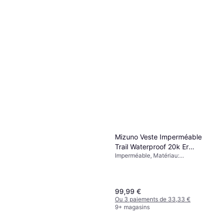
Mizuno Veste Imperméable
Trail Waterproof 20k Er
Imperméable, Matériau:
Jacket - Violet
Polyamide, Imperméable
99,99 €
Ou 3 paiements de 33,33 €
9+ magasins