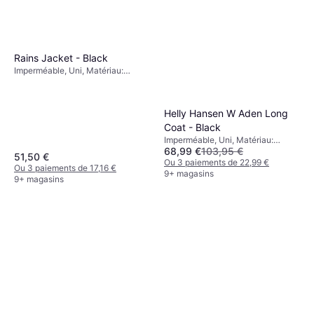
Rains Jacket - Black
Imperméable, Uni, Matériau:
Polyuréthane, Polyester, Capuche,
Coupe-vent, Poches, Imperméable
Helly Hansen W Aden Long
Coat - Black
Imperméable, Uni, Matériau:
68,99 €
103,95 €
Polyester, Capuche, Poches,
51,50 €
Coupe-vent, Imperméable
Ou 3 paiements de 22,99 €
Ou 3 paiements de 17,16 €
9+ magasins
9+ magasins