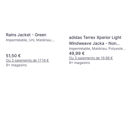
Rains Jacket - Green
adidas Terrex Xperior Light
Imperméable, Uni, Matériau:
Windweave Jacka - Non
Polyester, Réglable, Capuche,
Imperméable, Matériau: Polyester,
Dyed
Coupe-vent, Poches, Imperméable
49,99 €
Imperméable, Poches
51,50 €
Ou 3 paiements de 16,66 €
Ou 3 paiements de 17,16 €
9+ magasins
9+ magasins