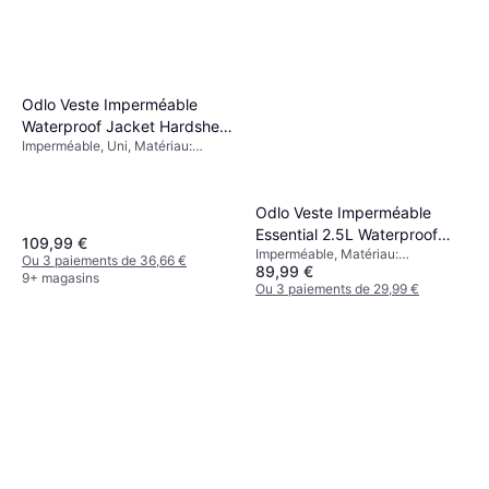
Odlo Veste Imperméable
Waterproof Jacket Hardshell
Imperméable, Uni, Matériau:
- Gris
Polyamide, Respirant, Durable,
Imperméable, Capuche, Poches
Odlo Veste Imperméable
Essential 2.5L Waterproof
109,99 €
Imperméable, Matériau:
Jacket Hardshell - Green
Ou 3 paiements de 36,66 €
89,99 €
Polyamide, Imperméable
9+ magasins
Ou 3 paiements de 29,99 €
9+ magasins