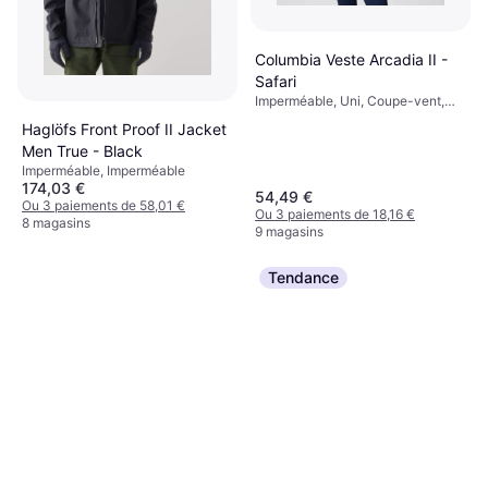
Columbia Veste Arcadia II -
Safari
Imperméable, Uni, Coupe-vent,
Poches, Imperméable, Capuche
Haglöfs Front Proof II Jacket
Men True - Black
Imperméable, Imperméable
174,03 €
54,49 €
Ou 3 paiements de 58,01 €
Ou 3 paiements de 18,16 €
8 magasins
9 magasins
Tendance