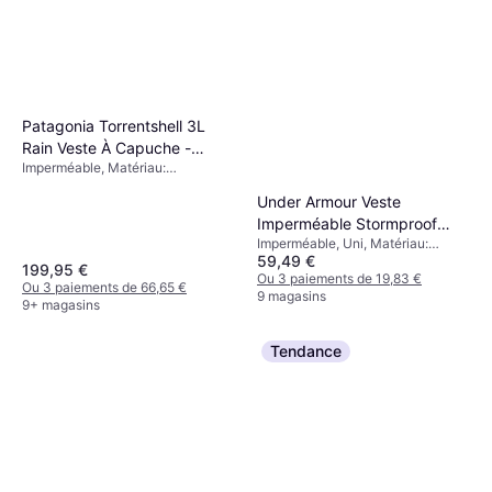
Patagonia Torrentshell 3L
Rain Veste À Capuche -
Imperméable, Matériau:
Noble Grey
Polyamide, Imperméable
Under Armour Veste
Imperméable Stormproof
Imperméable, Uni, Matériau:
Cloudstrike 2.0 - Gris
59,49 €
Nylon, Imperméable, Poches
199,95 €
Ou 3 paiements de 19,83 €
Ou 3 paiements de 66,65 €
9 magasins
9+ magasins
Tendance