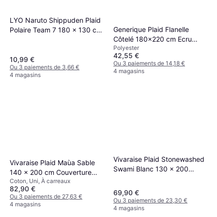
LYO Naruto Shippuden Plaid
Generique Plaid Flanelle
Polaire Team 7 180 x 130 cm
Côtelé 180x220 cm Ecru
Couverture Multicolore
Polyester
Couverture Beige
42,55 €
10,99 €
Ou 3 paiements de 14,18 €
Ou 3 paiements de 3,66 €
4 magasins
4 magasins
Vivaraise Plaid Stonewashed
Vivaraise Plaid Maùa Sable
Swami Blanc 130 x 200
140 x 200 cm Couverture
Couverture Blanc
Coton, Uni, À carreaux
Jaune, Beige (200x)
82,90 €
69,90 €
Ou 3 paiements de 27,63 €
Ou 3 paiements de 23,30 €
4 magasins
4 magasins