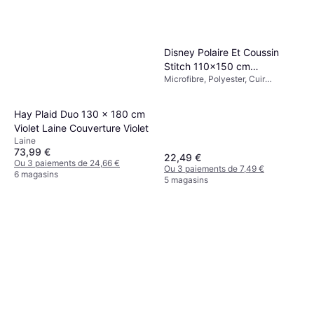
Disney Polaire Et Coussin
Stitch 110x150 cm
Microfibre, Polyester, Cuir
Couverture Multicolore, Bleu
synthétique
Hay Plaid Duo 130 x 180 cm
Violet Laine Couverture Violet
Laine
73,99 €
22,49 €
Ou 3 paiements de 24,66 €
Ou 3 paiements de 7,49 €
6 magasins
5 magasins