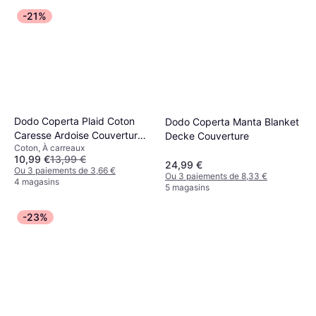
-21%
Dodo Coperta Plaid Coton
Dodo Coperta Manta Blanket
Caresse Ardoise Couverture
Decke Couverture
Coton, À carreaux
Gris
10,99 €
13,99 €
24,99 €
Ou 3 paiements de 3,66 €
Ou 3 paiements de 8,33 €
4 magasins
5 magasins
-23%