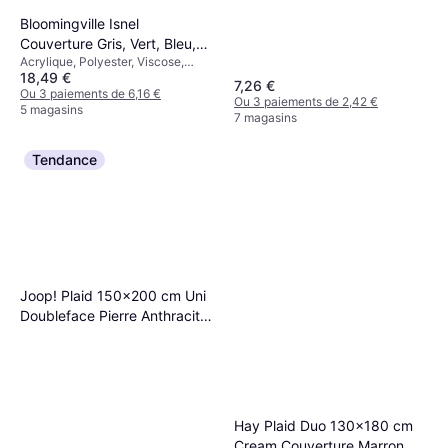
Bloomingville Isnel
Couverture Gris, Vert, Bleu,
Acrylique, Polyester, Viscose,
Multicolore (160x130cm)
18,49 €
Coton
7,26 €
Ou 3 paiements de 6,16 €
Ou 3 paiements de 2,42 €
5 magasins
7 magasins
Tendance
Joop! Plaid 150x200 cm Uni
Doubleface Pierre Anthracite
Gris Couverture Gris
Hay Plaid Duo 130x180 cm
Cream Couverture Marron,