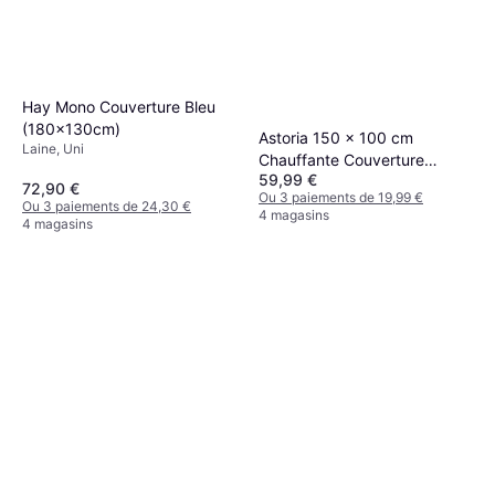
Hay Mono Couverture Bleu
(180x130cm)
Astoria 150 x 100 cm
Laine, Uni
Chauffante Couverture
59,99 €
(150.1x100.1cm)
72,90 €
Ou 3 paiements de 19,99 €
Ou 3 paiements de 24,30 €
4 magasins
4 magasins