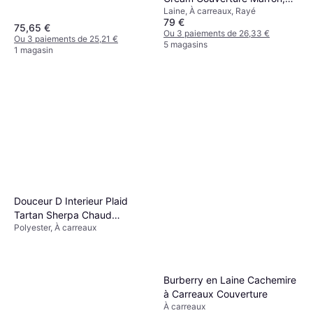
Laine, À carreaux, Rayé
Beige, Naturel, Blanc
79 €
75,65 €
Ou 3 paiements de 26,33 €
Ou 3 paiements de 25,21 €
5 magasins
1 magasin
Douceur D Interieur Plaid
Tartan Sherpa Chaud
Polyester, À carreaux
125x150 Camel Couverture
Marron
Burberry en Laine Cachemire
à Carreaux Couverture
À carreaux