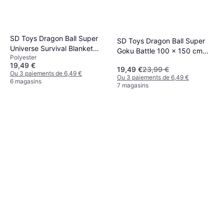
SD Toys Dragon Ball Super
SD Toys Dragon Ball Super
Universe Survival Blanket
Goku Battle 100 x 150 cm
Polyester
100 x 150 cm Couverture
Couverture (150x100cm)
19,49 €
(150x100cm)
19,49 €
23,99 €
Ou 3 paiements de 6,49 €
Ou 3 paiements de 6,49 €
6 magasins
7 magasins