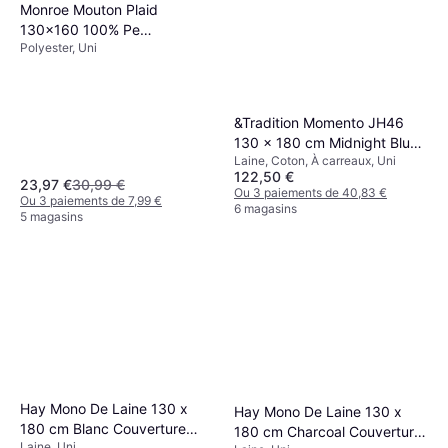
Monroe Mouton Plaid
130x160 100% Pe
Polyester, Uni
Couverture Blanc
&Tradition Momento JH46
130 x 180 cm Midnight Blue
Laine, Coton, À carreaux, Uni
Couverture Multicolore, Bleu
122,50 €
(180.1x130cm)
23,97 €
30,99 €
Ou 3 paiements de 40,83 €
Ou 3 paiements de 7,99 €
6 magasins
5 magasins
Hay Mono De Laine 130 x
Hay Mono De Laine 130 x
180 cm Blanc Couverture
180 cm Charcoal Couverture
Laine, Uni