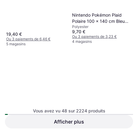
Uni
Nintendo Pokémon Plaid
Polaire 100 x 140 cm Bleu
Polyester
Couverture Bleu
9,70 €
19,40 €
Ou 3 paiements de 3,23 €
Ou 3 paiements de 6,46 €
4 magasins
5 magasins
Abeil Ultima Comfort
Vous avez vu 48 sur 2224 produits
Couverture Blanc
Microfibre, Uni
(240x220cm)
Afficher plus
ferm LIVING Weaver Couvre-
lit 170 x 120 cm Blanc Cassé
Coton, Laine
- Beige Couverture Blanc,