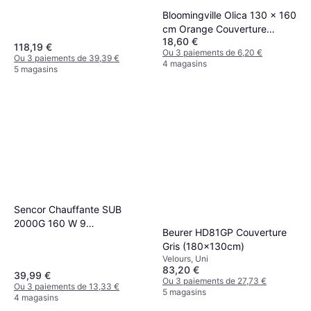
Bloomingville Olica 130 x 160
cm Orange Couverture
18,60 €
Orange (170x130cm)
118,19 €
Ou 3 paiements de 6,20 €
Ou 3 paiements de 39,39 €
4 magasins
5 magasins
Sencor Chauffante SUB
2000G 160 W 9
Beurer HD81GP Couverture
Températures Gris
Gris (180x130cm)
Couverture Gris
Velours, Uni
83,20 €
39,99 €
Ou 3 paiements de 27,73 €
Ou 3 paiements de 13,33 €
5 magasins
4 magasins