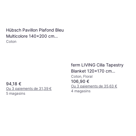
Hübsch Pavillon Plafond Bleu
Multicolore 140x200 cm
Coton
Couverture Bleu, Multicolore
(200x140cm)
ferm LIVING Cilla Tapestry
Blanket 120x170 cm
Coton, Floral
Multicolore Marron Naturel
106,90 €
Couverture Marron,
94,18 €
Ou 3 paiements de 35,63 €
Ou 3 paiements de 31,39 €
Multicolore, Naturel
4 magasins
5 magasins