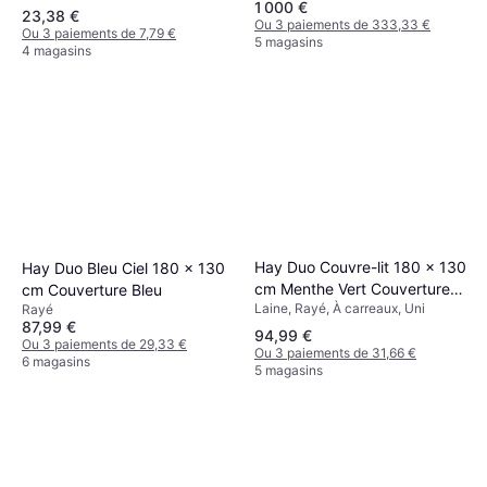
1 000 €
23,38 €
Ou 3 paiements de 333,33 €
Ou 3 paiements de 7,79 €
5 magasins
4 magasins
Hay Duo Couvre-lit 180 x 130
Hay Duo Bleu Ciel 180 x 130
cm Menthe Vert Couverture
cm Couverture Bleu
Laine, Rayé, À carreaux, Uni
Turquoise, Vert
Rayé
87,99 €
94,99 €
Ou 3 paiements de 29,33 €
Ou 3 paiements de 31,66 €
6 magasins
5 magasins