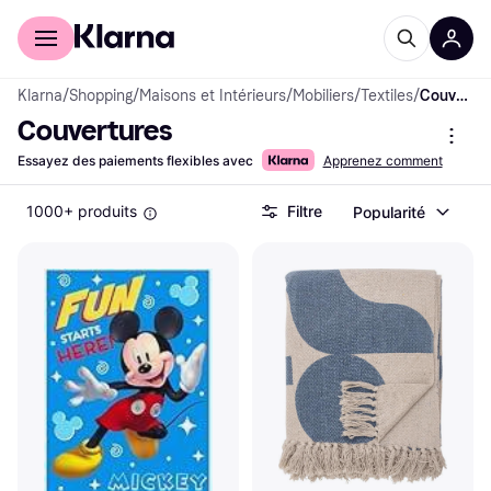
Acheter avec Klarna
Espace entreprises
Klarna
/
Shopping
/
Maisons et Intérieurs
/
Mobiliers
/
Textiles
/
Couvertures
Couvertures
Essayez des paiements flexibles avec
Apprenez comment
1000+ produits
Filtre
Popularité