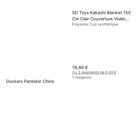
SD Toys Kakashi Blanket 150
Cm Clair Couverture Violet,
Polyester, Cuir synthétique
Noir, Multicolore
19,49 €
Ou 3 paiements de 6,49 €
7 magasins
Dockers Pantalon Chino
Skinny Camel en Coton
Coton
Couverture Or, Beige
25,49 €
Ou 3 paiements de 8,49 €
5 magasins