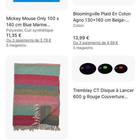
Bloomingville Plaid En Coton
Mickey Mouse Only 100 x
Agno 130x160 cm Beige-
140 cm Blue Marine
Coton
Bleu Couverture Beige, Bleu
Polyester, Cuir synthétique
Couverture Multicolore, Bleu
11,35 €
13,99 €
Ou 3 paiements de 3,78 €
Ou 3 paiements de 4,66 €
5 magasins
5 magasins
Tremblay CT Disque à Lancer
600 g Rouge Couverture
Rouge