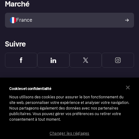
Portail Marchand
Statut opérationnel
Marché
Explorez les magasins
Votre droit de rétractation
Vendre avec Klarna
Plateformes et partenaires
Politique de protection de
l’acheteur Klarna
France
Suivre
Cookies et confidentialité
Nous utilisons des cookies pour assurer le bon fonctionnement du
site web, personnaliser votre expérience et analyser votre navigation.
Nous partageons également des données avec nos partenaires
publicitaires. Vous pouvez gérer vos préférences ou retirer votre
consentement à tout moment.
Changer les réglages