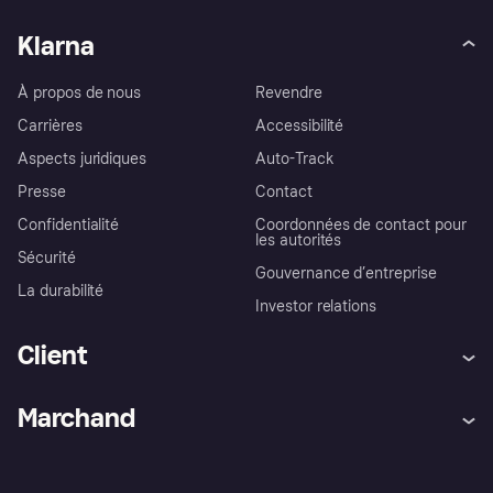
Klarna
À propos de nous
Revendre
Carrières
Accessibilité
Aspects juridiques
Auto-Track
Presse
Contact
Confidentialité
Coordonnées de contact pour
les autorités
Sécurité
Gouvernance d’entreprise
La durabilité
Investor relations
Client
Aide
Réclamations
Marchand
Login
Protection contre la fraude
Support Marchand
Portail développeurs
L'appli shopping de Klarna
Paramètres de confidentialité