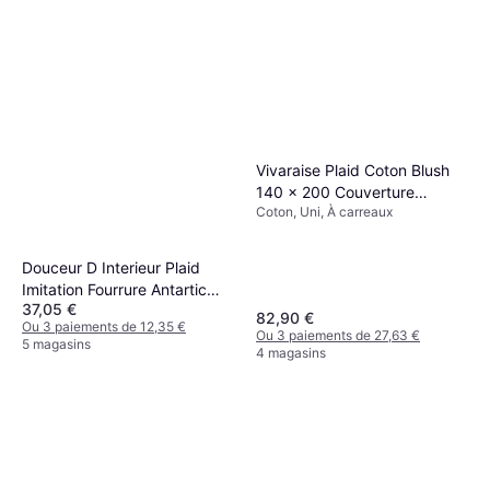
Vivaraise Plaid Coton Blush
140 x 200 Couverture
Coton, Uni, À carreaux
Marron, Bleu, Beige, Or Rose,
Rose (200x)
Douceur D Interieur Plaid
Imitation Fourrure Antartic
37,05 €
Marron 180x220 cm
82,90 €
Ou 3 paiements de 12,35 €
Couverture
Ou 3 paiements de 27,63 €
5 magasins
4 magasins