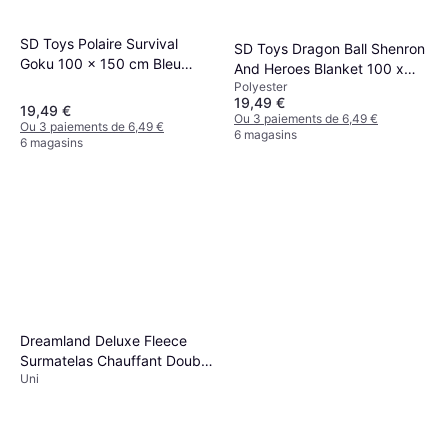
SD Toys Polaire Survival
SD Toys Dragon Ball Shenron
Goku 100 x 150 cm Bleu
And Heroes Blanket 100 x
Couverture (150x100cm)
Polyester
150 cm Couverture
19,49 €
(150x100cm)
19,49 €
Ou 3 paiements de 6,49 €
Ou 3 paiements de 6,49 €
6 magasins
6 magasins
Dreamland Deluxe Fleece
Surmatelas Chauffant Double
Uni
150 x 137 Couverture Blanc