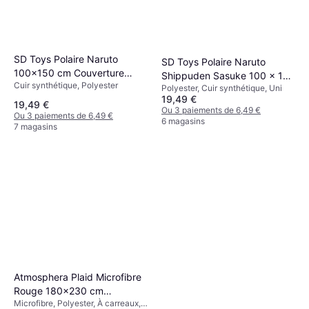
SD Toys Polaire Naruto
SD Toys Polaire Naruto
100x150 cm Couverture
Shippuden Sasuke 100 x 150
Cuir synthétique, Polyester
Multicolore, Orange
Polyester, Cuir synthétique, Uni
cm Couverture Blanc,
19,49 €
(150x100cm)
Multicolore
19,49 €
Ou 3 paiements de 6,49 €
Ou 3 paiements de 6,49 €
6 magasins
7 magasins
Atmosphera Plaid Microfibre
Rouge 180x230 cm
Microfibre, Polyester, À carreaux,
Couverture Rouge