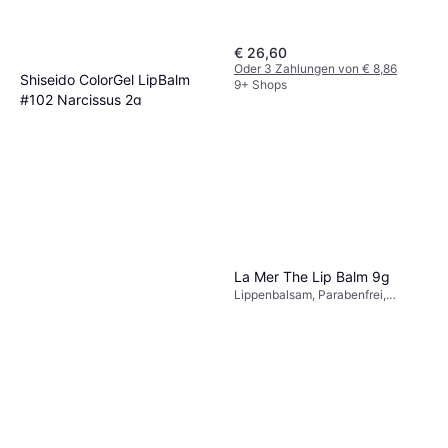
€ 26,60
Oder 3 Zahlungen von € 8,86
Shiseido ColorGel LipBalm
9+ Shops
#102 Narcissus 2g
Lippenbalsam, Getönt,
€ 16,91
Dermatologisch getestet
Oder 3 Zahlungen von € 5,63
9+ Shops
La Mer The Lip Balm 9g
Lippenbalsam, Parabenfrei,
Aromatisiert, Aloe Vera