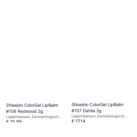
Shiseido ColorGel LipBalm
Shiseido ColorGel LipBalm
#107 Dahlia 2g
#106 Redwood 2g
Lippenbalsam, Dermatologisch
Lippenbalsam, Dermatologisch
€ 17,14
getestet, Getönt
€ 15,99
getestet, Getönt
Oder 3 Zahlungen von € 5,71
Oder 3 Zahlungen von € 5,33
9+ Shops
9+ Shops