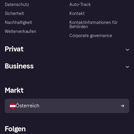
Datenschutz
Auto-Track
Sicherheit
Kontakt
Nachhaltigkeit
Kontaktinformationen für
Behörden
Weiterverkaufen
Corporate governance
Privat
Hilfe
Käuferschutzrichtlinien
Business
Einloggen
Beschwerden
Händlersupport
Entwicklerseite
Klarna App
Datenschutzeinstellungen
Händlerportal
Betriebsstatus
Markt
Shops entdecken
Dein Widerrufsrecht
Mit Klarna verkaufen
Plattformen und Partner
Österreich
Folgen