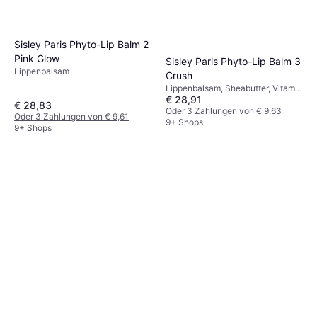
Sisley Paris Phyto-Lip Balm 2
Pink Glow
Sisley Paris Phyto-Lip Balm 3
Lippenbalsam
Crush
Lippenbalsam, Sheabutter, Vitamin
€ 28,91
E, Hyaluronsäure, Jojobaöl
€ 28,83
Oder 3 Zahlungen von € 9,63
Oder 3 Zahlungen von € 9,61
9+ Shops
9+ Shops