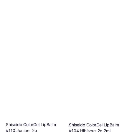
Shiseido ColorGel LipBalm
Shiseido ColorGel LipBalm
#110 Juniper 2g
#104 Hibiscus 2g 2ml