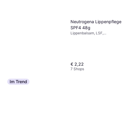
Neutrogena Lippenpflege
SPF4 48g
Lippenbalsam, LSF,
Dermatologisch getestet, Duft
€ 2,22
7 Shops
Im Trend
Dr.Jart+ Ceramidin Lip Balm
7g
Lippenbalsam
€ 10
9+ Shops