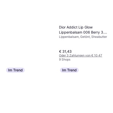
Dior Addict Lip Glow
Lippenbalsam 006 Berry 3.2
Lippenbalsam, Getönt, Sheabutter
g
€ 31,43
Oder 3 Zahlungen von € 10,47
9 Shops
Im Trend
Im Trend
Clarins Hydra-Essentiel
Moisture Replenishing Lip
Lippenbalsam, Hyaluronsäure,
Balm 15ml
€ 13,88
Peptide, Ceramide, Sheabutter
€ 925,33/L
7 Shops