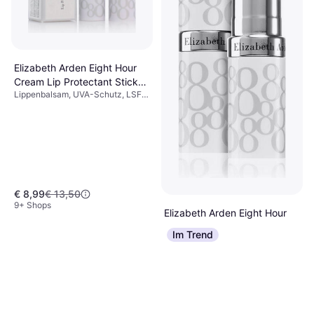
Dr.Melaxin Cemenrete
Calcium Volume Multi Balm
Lippenbalsam, 1Stk.,
9g
€ 15,50
€ 19,40
Hyaluronsäure
3 Shops
Elizabeth Arden Eight Hour
Cream Lip Protectant Stick
Lippenbalsam, UVA-Schutz, LSF,
Sheer Tint Sunscreen #05
Getönt, UVB-Schutz, Vitamine
Berry SPF15
€ 8,99
€ 13,50
9+ Shops
Elizabeth Arden Eight Hour
Cream Lip Protectant Stick
Im Trend
Lippenbalsam, 1Stk.
Sheer Tint SPF15 #01 Honey
€ 8,49
€ 13,79
9+ Shops