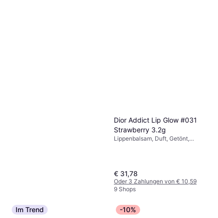
Sensai Total Lip Treatment
15ml
Lippenbalsam, Parfümfrei,
€ 76,99
Squalan, Salicylsäure, Niacinamid
€ 5.132,67/L
Oder 3 Zahlungen von € 25,66
9+ Shops
Dior Addict Lip Glow #031
Strawberry 3.2g
Lippenbalsam, Duft, Getönt,
Sheabutter
€ 31,78
Oder 3 Zahlungen von € 10,59
9 Shops
Im Trend
-10%