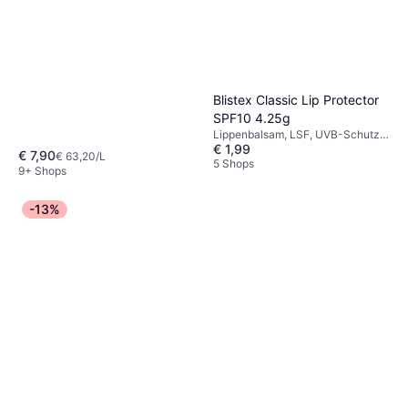
getestet, Duft, Sheabutter
Blistex Classic Lip Protector
SPF10 4.25g
Lippenbalsam, LSF, UVB-Schutz,
€ 1,99
Duft, Vitamine, Aloe Vera
€ 7,90
€ 63,20/L
5 Shops
9+ Shops
-13%