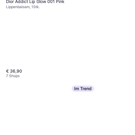
Dior Addict Lip Glow 001 Pink
Lippenbalsam, 1Stk.
€ 36,90
7 Shops
Clarins Lippenstift
Im Trend
Lippenbalsam, Getönt, Jojobaöl,
€ 16,98
Sheabutter, Peptide,
Hyaluronsäure
Oder 3 Zahlungen von € 5,66
7 Shops