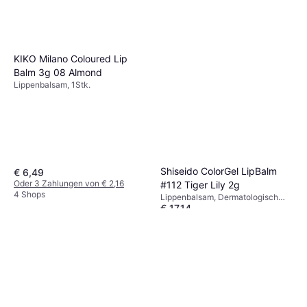
KIKO Milano Coloured Lip
Balm 3g 08 Almond
Lippenbalsam, 1Stk.
Shiseido ColorGel LipBalm
€ 6,49
Oder 3 Zahlungen von € 2,16
#112 Tiger Lily 2g
4 Shops
Lippenbalsam, Dermatologisch
€ 17,14
getestet, Getönt
Oder 3 Zahlungen von € 5,71
9+ Shops