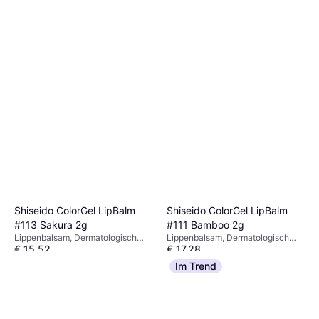
Shiseido ColorGel LipBalm
Shiseido ColorGel LipBalm
#113 Sakura 2g
#111 Bamboo 2g
Lippenbalsam, Dermatologisch
Lippenbalsam, Dermatologisch
€ 15,52
€ 17,28
getestet, Getönt
getestet
Oder 3 Zahlungen von € 5,17
Oder 3 Zahlungen von € 5,76
Im Trend
9+ Shops
9+ Shops