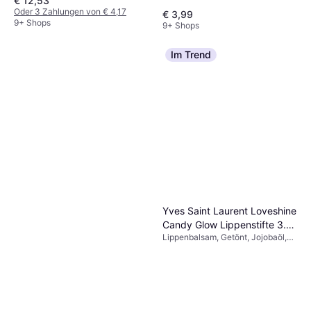
€ 12,53
Oder 3 Zahlungen von € 4,17
€ 3,99
9+ Shops
9+ Shops
Im Trend
Yves Saint Laurent Loveshine
Candy Glow Lippenstifte 3.2
Lippenbalsam, Getönt, Jojobaöl,
g 5B
Sheabutter