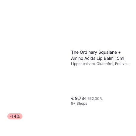
The Ordinary Squalane +
Amino Acids Lip Balm 15ml
Lippenbalsam, Glutenfrei, Frei von
Mineralöl, Alkoholfrei, Parabenfrei,
Squalan
€ 9,78
€ 652,00/L
9+ Shops
-14%