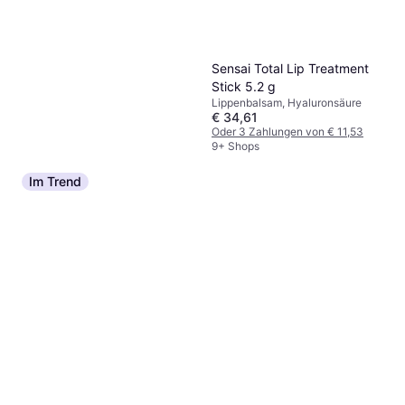
Filorga Hyalu-Filler Lips 4 g
Lippenbalsam
€ 17,99
Oder 3 Zahlungen von € 5,99
Sensai Total Lip Treatment
8 Shops
Stick 5.2 g
Lippenbalsam, Hyaluronsäure
€ 34,61
Oder 3 Zahlungen von € 11,53
9+ Shops
Im Trend
Nuxe Reve De Miel Lip
Moisturising Stick
Lippenbalsam, Dermatologisch
€ 4,40
€ 5,45
getestet, Duft, Vitamin E
9+ Shops