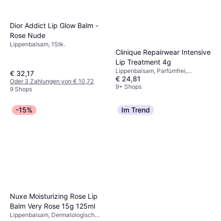
Dior Addict Lip Glow Balm -
Rose Nude
Lippenbalsam, 1Stk.
Clinique Repairwear Intensive
Lip Treatment 4g
Lippenbalsam, Parfümfrei,
€ 32,17
€ 24,81
Sheabutter, Antioxidantien,
Oder 3 Zahlungen von € 10,72
Squalan
9+ Shops
9 Shops
-15%
Im Trend
Nuxe Moisturizing Rose Lip
Balm Very Rose 15g 125ml
Lippenbalsam, Dermatologisch