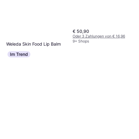
€ 50,90
Oder 3 Zahlungen von € 16,96
9+ Shops
Weleda Skin Food Lip Balm
8ml
Im Trend
Lippenbalsam, Parabenfrei,
€ 5,19
Glutenfrei
€ 648,75/L
Oder 3 Zahlungen von € 1,73
9+ Shops