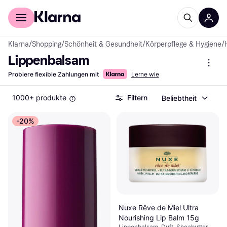
Für Shopper
Für Händler
Klarna
/
Shopping
/
Schönheit & Gesundheit
/
Körperpflege & Hygiene
/
Lippenbalsam
Probiere flexible Zahlungen mit
Lerne wie
1000+ produkte
Filtern
Beliebtheit
-20%
Nuxe Rêve de Miel Ultra
Nourishing Lip Balm 15g
Lippenbalsam, Duft, Sheabutter