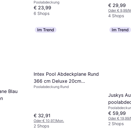
Poolabdeckung
200 cm blau
€ 29,99
€ 23,99
Oder € 9,99/
6 Shops
4 Shops
Im Trend
Im Trend
Intex Pool Abdeckplane Rund
366 cm Deluxe 20cm
Poolabdeckung Rund
Überhang
ane Blau
Juskys Au
en
poolabdec
Poolabdecku
pool abde
€ 59,99
€ 32,91
3 m
Oder € 19,99
Oder € 10,97/Mon.
2 Shops
2 Shops