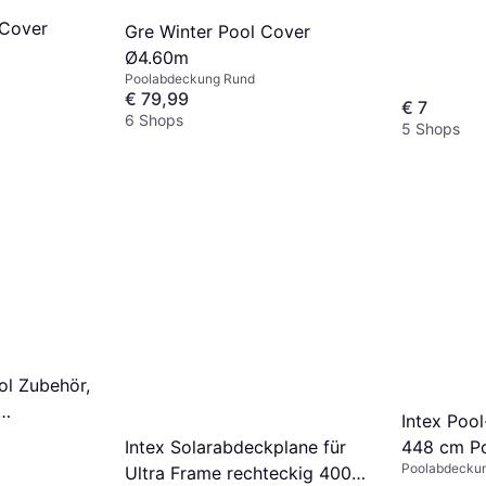
 Cover
Gre Winter Pool Cover
Ø4.60m
Poolabdeckung Rund
€ 79,99
€ 7
6 Shops
5 Shops
ol Zubehör,
Intex Pool
594
448 cm Po
Intex Solarabdeckplane für
Poolabdecku
Ultra Frame rechteckig 400 x