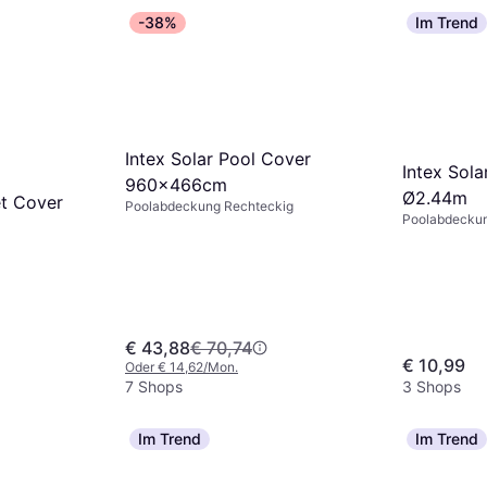
-38%
Im Trend
Intex Solar Pool Cover
Intex Sola
960x466cm
Ø2.44m
et Cover
Poolabdeckung Rechteckig
Poolabdecku
€ 43,88
€ 70,74
€ 10,99
Oder € 14,62/Mon.
7 Shops
3 Shops
Im Trend
Im Trend