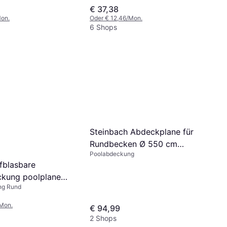
€ 37,38
Mon.
Oder € 12,46/Mon.
6 Shops
Steinbach Abdeckplane für
Rundbecken Ø 550 cm
Poolabdeckung
Winterabdeckplane
fblasbare
kung poolplane
ng Rund
ckung luftkissen Ø
/Mon.
€ 94,99
2 Shops