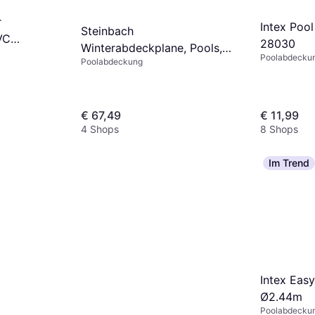
r
Intex Poo
Steinbach
VC
28030
Winterabdeckplane, Pools,
m
Poolabdecku
Poolabdeckung
Schwimmbecken gruen
€ 67,49
€ 11,99
4 Shops
8 Shops
Im Trend
Intex Eas
Ø2.44m
Poolabdecku