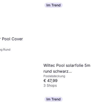
Im Trend
r Pool Cover
ng Rund
Wiltec Pool solarfolie 5m
rund schwarz
Poolabdeckung
poolabdeckung solarplane
€ 47,99
poolheizung 120µ
3 Shops
Im Trend