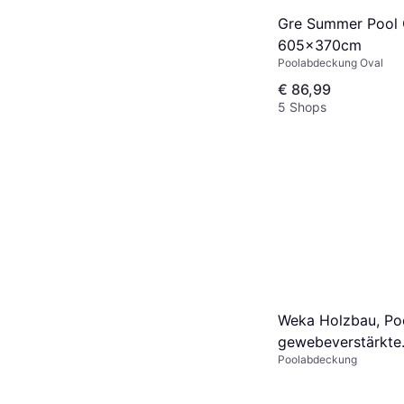
Gre Summer Pool
605x370cm
Poolabdeckung Oval
€ 86,99
5 Shops
Weka Holzbau, Po
gewebeverstärkte
Poolabdeckung
Abdeckplane für 