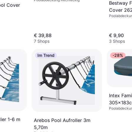
Mikron
Bestway F
ool Cover
Cover 26
Poolabdeckun
€ 39,88
€ 9,90
7 Shops
3 Shops
Im Trend
-28%
Intex Fam
305x183
Poolabdeckun
ler 1-6 m
Arebos Pool Aufroller 3m
5,70m