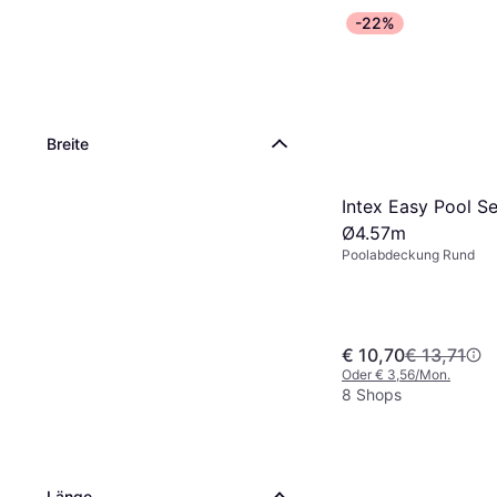
-22%
Breite
Intex Easy Pool S
Ø4.57m
Poolabdeckung Rund
€ 10,70
€ 13,71
Oder € 3,56/Mon.
8 Shops
Länge