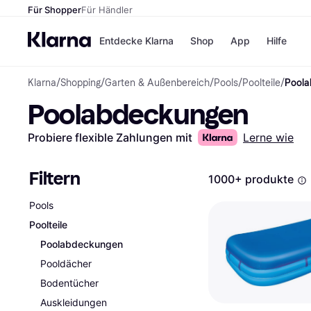
Für Shopper
Für Händler
Entdecke Klarna
Shop
App
Hilfe
Klarna
/
Shopping
/
Garten & Außenbereich
/
Pools
/
Poolteile
/
Pool
Zahlungsmethoden
Shops
Poolabdeckungen
Zahlungsmethoden
MediaM
Sofort bezahlen
H&M
Bezahle in 3
Temu
Probiere flexible Zahlungen mit
Lerne wie
Teilzahlungen
Kauflan
Bezahle in bis zu 30
Samsu
Tagen
Filtern
1000+ produkte
Ratenzahlung
Pools
Alle Shops
Poolteile
Poolabdeckungen
Pooldächer
Bodentücher
Auskleidungen