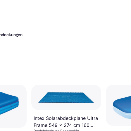
abdeckungen
Shopping und Cashback
Shoppe und vergleiche Preise
Banking
Sparprodukte
Mobil
Foto & Video
Büroau
arkt
Cashback
Sale
Klarna Card
Gaming & Unterhaltung
Sparkonto
Reise-eSI
Shops entdecken
Schönheit & Gesundheit
Klarna Guthaben
Mobilgeräte & Wearables
Flexkonto
Mitgliedschaft
Bekleidung & Accessoires
Kinder & Familie
Festgeldkonto
d.at
Spielzeug & Hobbys
Fahrzeuge & Zubehör
ng
Möbel & Haushalt
Garten & Außenbereich
TV & Audio
Küchengeräte
Sport & Freizeit
Haushaltsgeräte
Computer
Bücher, Filme & Musik
Renovierung & Bau
Alle Ka
Intex Solarabdeckplane Ultra
Frame 549 x 274 cm 160
Poolabdeckung Rechteckig