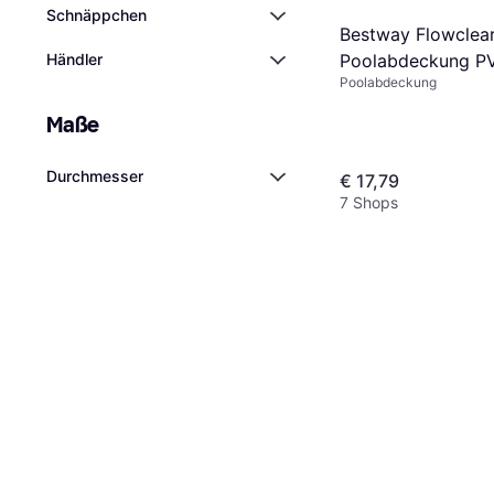
Schnäppchen
Bestway Flowclea
Händler
Poolabdeckung P
Poolabdeckung
Schwarz Ø 305 c
Maße
Durchmesser
€ 17,79
7 Shops