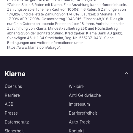
*Zahlen Sie in 6 Raten mit Klarna. Eine Anzahlung kann erforderlich sein.
Zahlungsbeispiel für einen Kauf von 1000€ in 6 Raten: 5 Zahlungen von
174,82€ und die letzte Zahlung von 174,81€. Laufzeit: 6 Monate. TIN
17,90% APR 17,90%. Gesamtbetrag 1048,91€. Zinsen: 48,91€. Dies gilt
nur für in Österreich lebende Personen über 18 Jahre. Vorbehaltlich der
Zustimmung von Klarna. Mindestkaufbetrag 25€ und Höchstbetrag
abhängig von der Bonitätsprüfung. Kreditgeber: Klarna Bank AB (publ),
Sveavägen 46, 111 34 Stockholm, Reg. Nr.: 556737-0431. Siehe
Bedingungen und weitere Informationen unter
https://www.klarna.com/at/agb/
.
Klarna
Über uns
Wikipink
Karriere
Anti-Geldwäsche
AGB
Impressum
Presse
Barrierefreiheit
Datenschutz
Auto-Track
Sicherheit
Kontakt