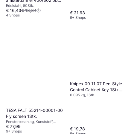
amsterdam e1400/302 bb
Edelstahl, 50Stk.
f69 türgriff türbeschlag
€ 16,43
€ 18,34
50Stk.
€ 21,63
4 Shops
9+ Shops
Knipex 00 11 07 Pen-Style
Control Cabinet Key 1Stk.
0.095 kg, 1Stk.
145x110mm
TESA FALT 55214-00001-00
Fly screen 1Stk.
Fensterbeschlag, Kunststoff,
€ 77,99
Aluminium, 1.75 kg, 1Stk.
€ 19,78
9+ Shops
9+ Shops