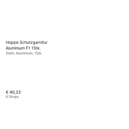
Hoppe 013/U34 F1 NA7503
7/032
€ 4,33
6 Shops
Hoppe Schutzgarnitur
Aluminium F1 1Stk.
Stahl, Aluminium, 1Stk.
€ 40,22
6 Shops