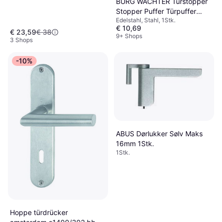
BURG WÄCHTER Türstopper
Stopper Puffer Türpuffer
Edelstahl, Stahl, 1Stk.
1Stk.
€ 10,69
€ 23,59
€ 38
9+ Shops
3 Shops
-10%
ABUS Dørlukker Sølv Maks
16mm 1Stk.
1Stk.
Hoppe türdrücker