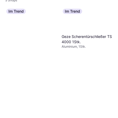
5 Shops
Im Trend
Im Trend
Hoppe 099S/U52Z 200NM F
9016 7/037 4W1323-EW
Aluminium
M5X45
€ 28,22
4 Shops
Geze Scherentürschließer TS
4000 1Stk.
Aluminium, 1Stk.