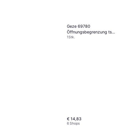
Geze 69780
Öffnungsbegrenzung ts
1Stk.
3000 1Stk.
€ 14,83
6 Shops