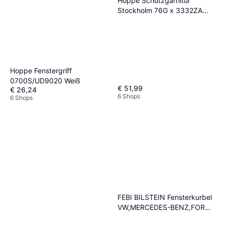
Hoppe Schutzgarnitur
Stockholm 76G x 3332ZA
3410/1140 cm
Hoppe Fenstergriff
0700S/UD9020 Weiß
€ 51,99
€ 26,24
6 Shops
6 Shops
FEBI BILSTEIN Fensterkurbel
VW,MERCEDES-BENZ,FORD
21451