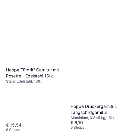
Hoppe Fenstergriff atlanta
Secustik 90°,VK 1Stk.
Aluminium, 1Stk.
€ 22,29
6 Shops
Hoppe Türgriff Garnitur mit
Rosette - Edelstahl 1Stk.
Stahl, Edelstahl, 1Stk.
Hoppe Drückergarnitur,
Langschildgarnitur
Aluminium, 0.345 kg, 1Stk.
Birmingham 1117/202SP
€ 6,10
1Stk. 215x40mm
€ 15,54
6 Shops
6 Shops