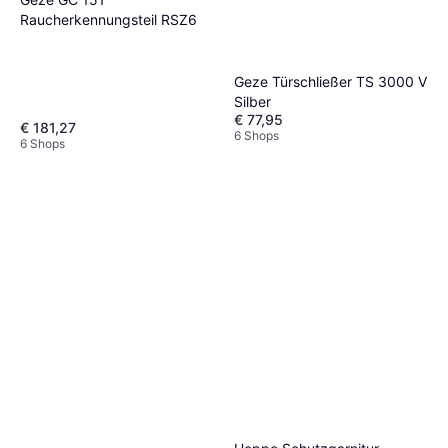
Fenstergriff FG300 Weiß
Raucherkennungsteil RSZ6
€ 36,90
4 Shops
Geze Türschließer TS 3000 V
Silber
€ 77,95
€ 181,27
6 Shops
6 Shops