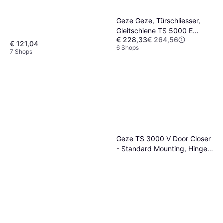
Geze Geze, Türschliesser,
Gleitschiene TS 5000 E
€ 228,33
€ 264,56
Holztür
€ 121,04
6 Shops
7 Shops
Geze TS 3000 V Door Closer
- Standard Mounting, Hinge
Side, EN