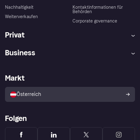
Nachhaltigkeit
Kontaktinformationen für
Behörden
Weiterverkaufen
Corporate governance
Privat
Hilfe
Käuferschutzrichtlinien
Business
Einloggen
Beschwerden
Händlersupport
Entwicklerseite
Klarna App
Datenschutzeinstellungen
Händlerportal
Betriebsstatus
Markt
Shops entdecken
Dein Widerrufsrecht
Mit Klarna verkaufen
Plattformen und Partner
Österreich
Folgen