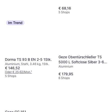
€ 68,16
5 Shops
Im Trend
Geze Obentürschließer TS
Dorma TS 93 B EN 2-5 1Stk.
5000 L Softclose Silber 3-6
Aluminium, Stahl, 3.46 kg, 1Stk.
Aluminium
Feuer
€ 146,52
Oder € 25,62/Mon.
¹
€ 179,95
5 Shops
6 Shops
ABUS Abschließbarer
Geze GC 151