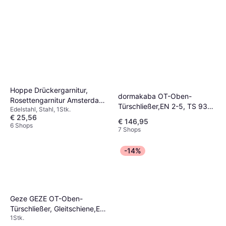
Hoppe Drückergarnitur,
dormakaba OT-Oben-
Rosettengarnitur Amsterdam
Türschließer,EN 2-5, TS 93
Edelstahl, Stahl, 1Stk.
E58/42KV/42KVS/1400Z
Basic
€ 25,56
1Stk.
€ 146,95
6 Shops
7 Shops
-14%
Geze GEZE OT-Oben-
Türschließer, Gleitschiene,EN
1Stk.
TS 5000 1Stk.