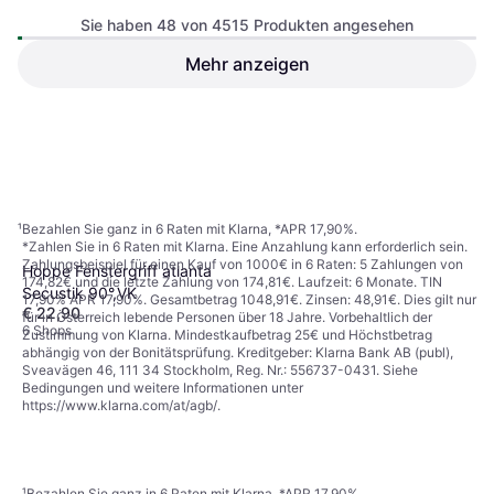
Sie haben 48 von 4515 Produkten angesehen
Mehr anzeigen
€ 83,68
6 Shops
1
2
3
...
49
...
95
¹
Bezahlen Sie ganz in 6 Raten mit Klarna, *APR 17,90%.
*Zahlen Sie in 6 Raten mit Klarna. Eine Anzahlung kann erforderlich sein.
Zahlungsbeispiel für einen Kauf von 1000€ in 6 Raten: 5 Zahlungen von
Hoppe Fenstergriff atlanta
174,82€ und die letzte Zahlung von 174,81€. Laufzeit: 6 Monate. TIN
Secustik 90°,VK
17,90% APR 17,90%. Gesamtbetrag 1048,91€. Zinsen: 48,91€. Dies gilt nur
€ 22,90
für in Österreich lebende Personen über 18 Jahre. Vorbehaltlich der
6 Shops
Zustimmung von Klarna. Mindestkaufbetrag 25€ und Höchstbetrag
abhängig von der Bonitätsprüfung. Kreditgeber: Klarna Bank AB (publ),
Sveavägen 46, 111 34 Stockholm, Reg. Nr.: 556737-0431. Siehe
Bedingungen und weitere Informationen unter
https://www.klarna.com/at/agb/
.
¹
Bezahlen Sie ganz in 6 Raten mit Klarna, *APR 17,90%.