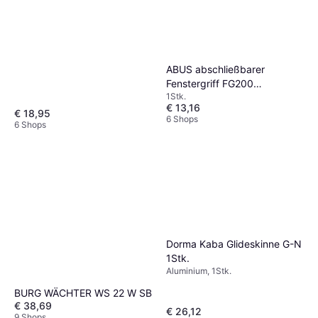
ABUS abschließbarer
Fenstergriff FG200
1Stk.
gleichschließend 1Stk.
€ 13,16
€ 18,95
6 Shops
6 Shops
Dorma Kaba Glideskinne G-N
1Stk.
Aluminium, 1Stk.
BURG WÄCHTER WS 22 W SB
€ 38,69
€ 26,12
9 Shops