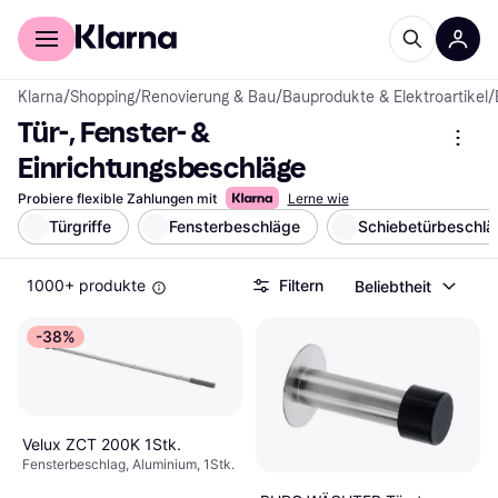
Für Shopper
Für Händler
Klarna
/
Shopping
/
Renovierung & Bau
/
Bauprodukte & Elektroartikel
/
Tür-, Fenster- & 
Einrichtungsbeschläge
Probiere flexible Zahlungen mit
Lerne wie
Türgriffe
Fensterbeschläge
Schiebetürbeschlä
1000+ produkte
Filtern
Beliebtheit
-38%
Velux ZCT 200K 1Stk.
Fensterbeschlag, Aluminium, 1Stk.