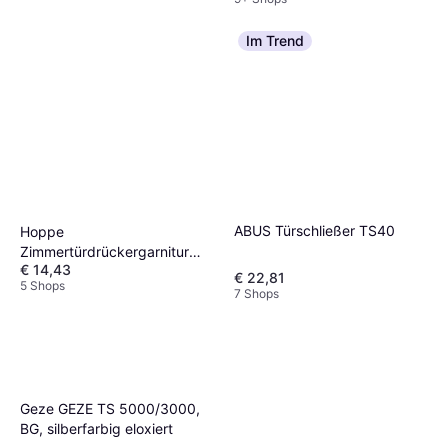
Im Trend
ABUS Türschließer TS40
Hoppe
Zimmertürdrückergarnitur
€ 14,43
Paris Klasse 3 SST
€ 22,81
5 Shops
E138Z/42KV/42KVS PZ
7 Shops
Ts=37-42mm
Geze GEZE TS 5000/3000,
BG, silberfarbig eloxiert