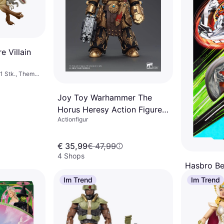
e Villain
 1 Stk., Thema:
Joy Toy Warhammer The
Horus Heresy Action Figure
Actionfigur
1/18 Legio Custodes Aquilon
Terminator Squad 14 cm
€ 35,99
€ 47,99
4 Shops
Hasbro Be
Single To
Im Trend
Im Trend
Actionfigur, A
€ 10,99
3 Shops