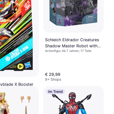
Schleich Eldrador Creatures
Shadow Master Robot with
Actionfigur, Ab 7 Jahren, 17 Teile
Mini Creature 42557
€ 29,99
9+ Shops
yblade X Booster
p Assorted
Im Trend
b 8 Jahren