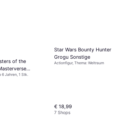
Star Wars Bounty Hunter
Grogu Sonstige
ters of the
Actionfigur, Thema: Weltraum
Masterverse
b 6 Jahren, 1 Stk.
n Skelegod
€ 18,99
7 Shops