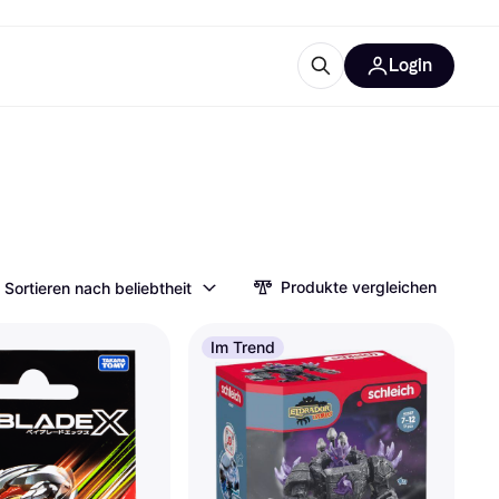
Login
Weitere Informationen
sstattung
M
Was ist Klarna?
Produkte vergleichen
Sortieren nach beliebtheit
tegorien
Im Trend