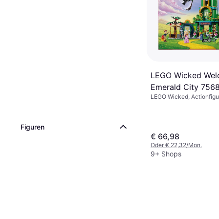
LEGO Wicked Wel
Emerald City 756
LEGO Wicked, Actionfigur
945 Teile, Thema: Stadt
Figuren
€ 66,98
Oder € 22,32/Mon.
9+ Shops