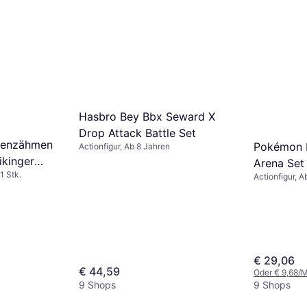
Hasbro Bey Bbx Seward X
Drop Attack Battle Set
henzähmen
Pokémon B
Actionfigur, Ab 8 Jahren
ikinger
Arena Set
1 Stk.
Actionfigur, A
€ 29,06
€ 44,59
Oder € 9,68/
9 Shops
9 Shops