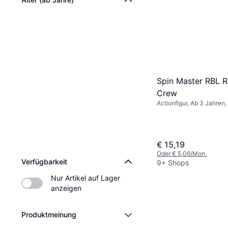
Bruder Woman Lig
Blue Jeans 60406
Actionfigur, Ab 4 Jahren, 
€ 6,60
9+ Shops
Spin Master RBL R
Crew
Actionfigur, Ab 3 Jahren, 
€ 15,19
Oder € 5,06/Mon.
Verfügbarkeit
9+ Shops
Nur Artikel auf Lager 
anzeigen
Produktmeinung