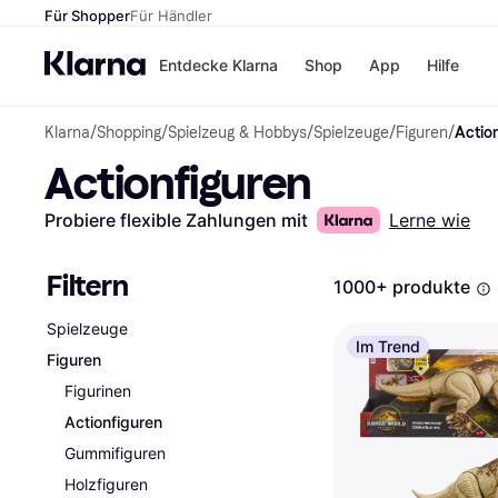
Für Shopper
Für Händler
Entdecke Klarna
Shop
App
Hilfe
Klarna
/
Shopping
/
Spielzeug & Hobbys
/
Spielzeuge
/
Figuren
/
Actio
Zahlungsmethoden
Shops
Actionfiguren
Zahlungsmethoden
MediaM
Sofort bezahlen
H&M
Bezahle in 3 Teilzahlunge
Temu
Probiere flexible Zahlungen mit
Lerne wie
Bezahle in bis zu 30 Tage
Kauflan
Ratenzahlung
Samsu
Filtern
1000+ produkte
Spielzeuge
Alle Shops
Im Trend
Figuren
Figurinen
Actionfiguren
Gummifiguren
Holzfiguren