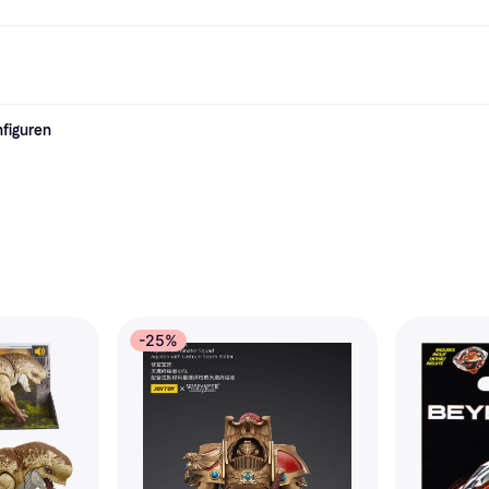
nfiguren
Shopping und Cashback
Shoppe und vergleiche Preise
Banking
Sparprodukte
Mobil
Foto & Video
Büroau
arkt
Cashback
Sale
Klarna Card
Gaming & Unterhaltung
Sparkonto
Reise-eSI
Shops entdecken
Schönheit & Gesundheit
Klarna Guthaben
Mobilgeräte & Wearables
Flexkonto
n
Mitgliedschaft
Bekleidung & Accessoires
Kinder & Familie
Festgeldkonto
n
d.at
Spielzeug & Hobbys
Fahrzeuge & Zubehör
ng
Möbel & Haushalt
Garten & Außenbereich
TV & Audio
Küchengeräte
Sport & Freizeit
Haushaltsgeräte
Computer
Bücher, Filme & Musik
Renovierung & Bau
Alle Ka
-25%