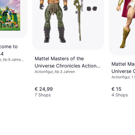
come to
84
Mattel Masters of the
, Ab 9 Jahren,
Mattel Mas
Universe Chronicles Action
Universe 
Actionfigur, Ab 3 Jahren
Figure Tri-Klops
Actionfigur, 1 
She-Ra
€ 24,99
€ 15
7 Shops
4 Shops