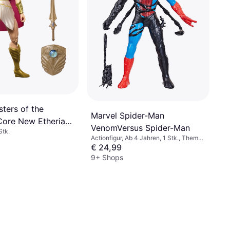
ters of the
Marvel Spider-Man
Core New Etheria
VenomVersus Spider-Man
Stk.
Actionfigur, Ab 4 Jahren, 1 Stk., Thema:
Superheld
€ 24,99
9+ Shops