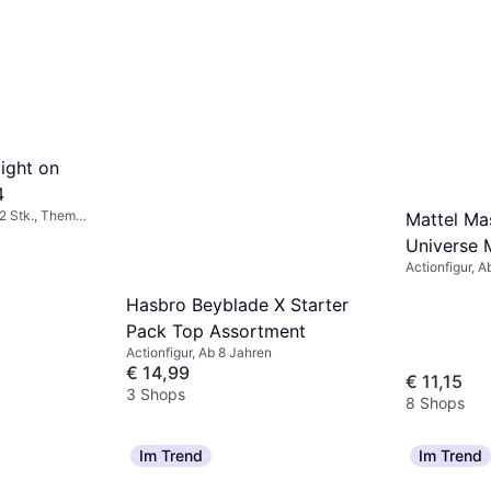
light on
4
 2 Stk., Thema:
Mattel Mas
Universe 
Actionfigur, A
Revelatio
Hasbro Beyblade X Starter
Pack Top Assortment
Actionfigur, Ab 8 Jahren
€ 14,99
€ 11,15
3 Shops
8 Shops
Im Trend
Im Trend