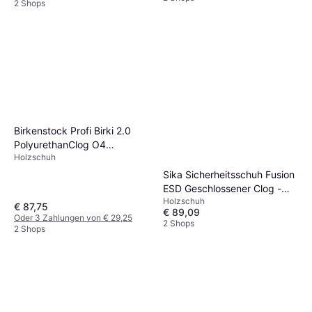
2 Shops
Birkenstock Profi Birki 2.0
PolyurethanClog O4
Holzschuh
Berufsschuhe - Weiß
Sika Sicherheitsschuh Fusion
ESD Geschlossener Clog -
Holzschuh
Weiß
€ 87,75
€ 89,09
Oder 3 Zahlungen von € 29,25
2 Shops
2 Shops