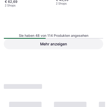
€ 62,69
2 Shops
2 Shops
Sie haben 48 von 114 Produkten angesehen
Mehr anzeigen
Elten PURE Slipper Low
72340 ESD S2 Grödfe - Wei
Abeba Active 87021 - White
Holzschuh
Holzschuh
€ 38,39
€ 69,53
2 Shops
2 Shops
1
2
3