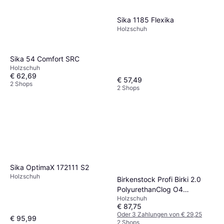
Sika 1185 Flexika
Holzschuh
Sika 54 Comfort SRC
Holzschuh
€ 62,69
€ 57,49
2 Shops
2 Shops
Sika OptimaX 172111 S2
Holzschuh
Birkenstock Profi Birki 2.0
PolyurethanClog O4
Holzschuh
Berufsschuhe - Blau
€ 87,75
Oder 3 Zahlungen von € 29,25
€ 95,99
2 Shops