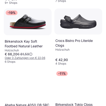
7 Shops
9+ Shops
-19%
Crocs Bistro Pro Literide
Birkenstock Kay Soft
Clogs
Footbed Natural Leather
Holzschuh
Holzschuh
€ 66,20
€ 81,59
Oder 3 Zahlungen von € 22,06
€ 42,90
6 Shops
4 Shops
-11%
Birkenstock Tokio Clogs
Abeba Nature 4050 OB SRC