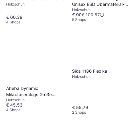
Unisex ESD Obermaterial-
Holzschuh
Holzschuh
Leder Futter-Leder Fuß
€ 90
€ 100,57
€ 60,39
5 Shops
4 Shops
Sika 1186 Flexika
Holzschuh
Abeba Dynamic
Mikrofaserclogs Größe
Holzschuh
Schwarz
€ 45,53
€ 55,79
4 Shops
2 Shops