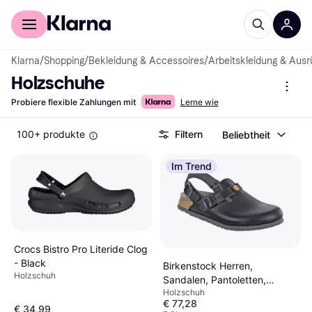
Für Shopper
Für Händler
Klarna
/
Shopping
/
Bekleidung & Accessoires
/
Arbeitskleidung & Ausr
Holzschuhe
Probiere flexible Zahlungen mit
Lerne wie
100+ produkte
Filtern
Beliebtheit
Im Trend
Crocs Bistro Pro Literide Clog
- Black
Birkenstock Herren,
Holzschuh
Sandalen, Pantoletten,
Holzschuh
Schwarz
€ 77,28
€ 34,99