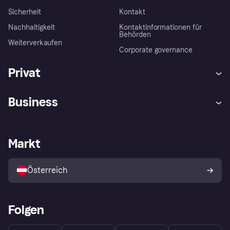
Sicherheit
Kontakt
Nachhaltigkeit
Kontaktinformationen für
Behörden
Weiterverkaufen
Corporate governance
Privat
Hilfe
Käuferschutzrichtlinien
Business
Einloggen
Beschwerden
Händlersupport
Entwicklerseite
Klarna App
Datenschutzeinstellungen
Händlerportal
Betriebsstatus
Markt
Shops entdecken
Dein Widerrufsrecht
Mit Klarna verkaufen
Plattformen und Partner
Österreich
Folgen