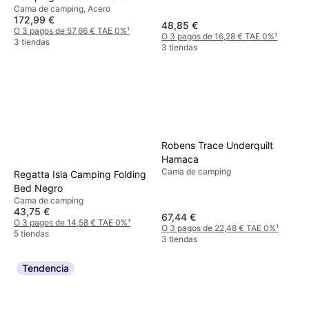
Cama de camping, Acero
Acero 193 x 145 x 180 cm
172,99 €
48,85 €
O 3 pagos de 57,66 € TAE 0%
¹
O 3 pagos de 16,28 € TAE 0%
¹
3 tiendas
3 tiendas
Robens Trace Underquilt
Hamaca
Cama de camping
Regatta Isla Camping Folding
Bed Negro
Cama de camping
43,75 €
67,44 €
O 3 pagos de 14,58 € TAE 0%
¹
O 3 pagos de 22,48 € TAE 0%
¹
5 tiendas
3 tiendas
Tendencia