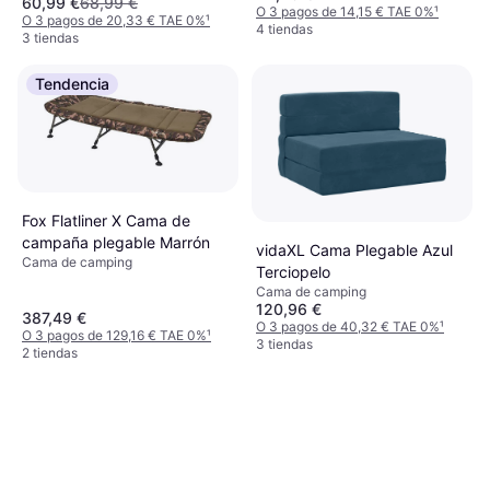
60,99 €
68,99 €
O 3 pagos de 14,15 € TAE 0%
¹
O 3 pagos de 20,33 € TAE 0%
¹
4 tiendas
3 tiendas
Tendencia
Fox Flatliner X Cama de
campaña plegable Marrón
vidaXL Cama Plegable Azul
Cama de camping
Terciopelo
Cama de camping
120,96 €
387,49 €
O 3 pagos de 40,32 € TAE 0%
¹
O 3 pagos de 129,16 € TAE 0%
¹
3 tiendas
2 tiendas