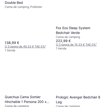
Double Bed
Cama de camping, Poliéster
Fox Eos Sleep System
Bedchair Verde
Cama de camping
222,99 €
138,99 €
O 3 pagos de 74,33 € TAE 0%
¹
O 3 pagos de 46,33 € TAE 0%
¹
1 tienda
1 tienda
Quechua Cama Somier
Prologic Avenger Bedchair 8
Hinchable 1 Persona 200 x
Leg
Cama de camping
Cama de camping
70 cm