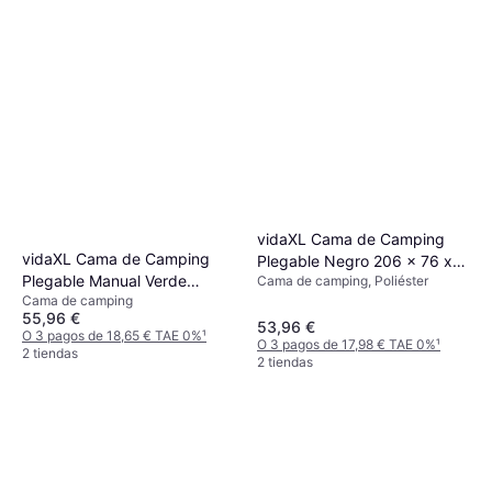
vidaXL Cama de Camping
vidaXL Cama de Camping
Plegable Negro 206 x 76 x
Plegable Manual Verde
Cama de camping, Poliéster
74 cm
Cama de camping
Oscuro
55,96 €
53,96 €
O 3 pagos de 18,65 € TAE 0%
¹
O 3 pagos de 17,98 € TAE 0%
¹
2 tiendas
2 tiendas