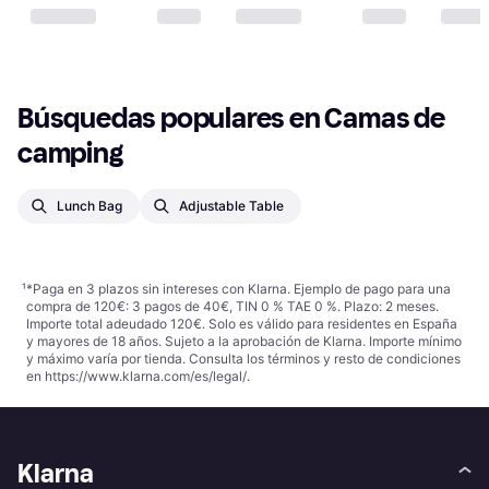
Búsquedas populares en Camas de 
camping
Lunch Bag
Adjustable Table
¹
*Paga en 3 plazos sin intereses con Klarna. Ejemplo de pago para una
compra de 120€: 3 pagos de 40€, TIN 0 % TAE 0 %. Plazo: 2 meses.
Importe total adeudado 120€. Solo es válido para residentes en España
y mayores de 18 años. Sujeto a la aprobación de Klarna. Importe mínimo
y máximo varía por tienda. Consulta los términos y resto de condiciones
en
https://www.klarna.com/es/legal/
.
Klarna