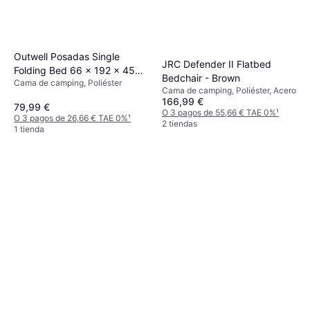
Outwell Posadas Single
JRC Defender II Flatbed
Folding Bed 66 x 192 x 45
Bedchair - Brown
Cama de camping, Poliéster
cm
Cama de camping, Poliéster, Acero
166,99 €
79,99 €
O 3 pagos de 55,66 € TAE 0%
¹
O 3 pagos de 26,66 € TAE 0%
¹
2 tiendas
1 tienda