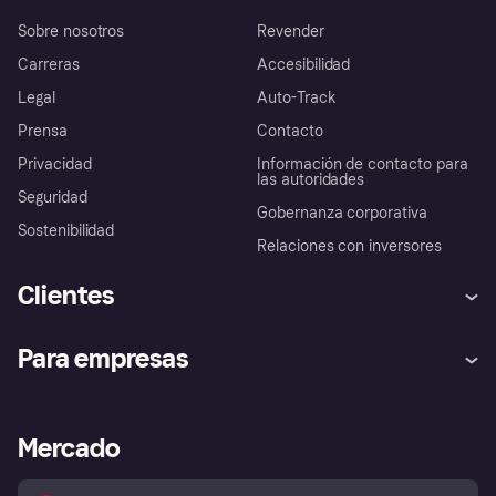
Sobre nosotros
Revender
Carreras
Accesibilidad
Legal
Auto-Track
Prensa
Contacto
Privacidad
Información de contacto para
las autoridades
Seguridad
Gobernanza corporativa
Sostenibilidad
Relaciones con inversores
Clientes
Ayuda
Promesa de protección contra
Para empresas
el fraude
Inicio de sesión
Nuestra promesa
Asistencia al comerciante
Portal de desarrolladores
Klarna app
Bienestar financiero
Acceso empresas
Estado operativo
Mercado
Directorio de tiendas
Configuración de privacidad
Vende con Klarna
Plataformas y socios
Política de protección al
comprador de Klarna
Tu derecho de desistimiento