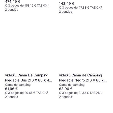
474,49 €
143,49 €
O 3 pagos de 158,16 € TAE 0%
¹
O 3 pagos de 47,83 € TAE 0%
¹
2 tiendas
2 tiendas
vidaXL Cama De Camping
vidaXL Cama de Camping
Plegable Gris 210 X 80 X 46
Plegable Negro 210 x 80 x
Cama de camping
Cama de camping
Cm
46 cm
61,96 €
63,96 €
O 3 pagos de 20,65 € TAE 0%
¹
O 3 pagos de 21,32 € TAE 0%
¹
2 tiendas
2 tiendas