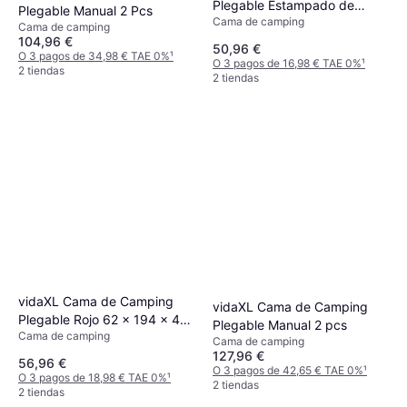
Plegable Estampado de
Plegable Manual 2 Pcs
Cama de camping
Hojas
Cama de camping
104,96 €
50,96 €
O 3 pagos de 34,98 € TAE 0%
¹
O 3 pagos de 16,98 € TAE 0%
¹
2 tiendas
2 tiendas
vidaXL Cama de Camping
vidaXL Cama de Camping
Plegable Rojo 62 x 194 x 42
Plegable Manual 2 pcs
Cama de camping
cm
Cama de camping
127,96 €
56,96 €
O 3 pagos de 42,65 € TAE 0%
¹
O 3 pagos de 18,98 € TAE 0%
¹
2 tiendas
2 tiendas