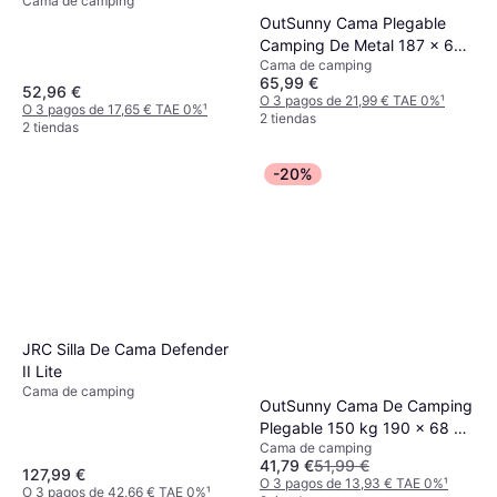
Cama de camping
OutSunny Cama Plegable
Camping De Metal 187 x 67 x
Cama de camping
37 cm
65,99 €
52,96 €
O 3 pagos de 21,99 € TAE 0%
¹
O 3 pagos de 17,65 € TAE 0%
¹
2 tiendas
2 tiendas
-20%
JRC Silla De Cama Defender
II Lite
Cama de camping
OutSunny Cama De Camping
Plegable 150 kg 190 x 68 x
Cama de camping
52 cm
41,79 €
51,99 €
127,99 €
O 3 pagos de 13,93 € TAE 0%
¹
O 3 pagos de 42,66 € TAE 0%
¹