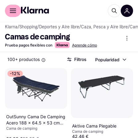
Comprar con Klarna
Para empresas
Klarna
/
Shopping
/
Deportes y Aire libre
/
Caza, Pesca y Aire libre
/
Camp
Camas de camping
Prueba pagos flexibles con
Aprende cómo
100+ productos
Filtros
Popularidad
-12%
OutSunny Cama De Camping
Acero 188 x 64.5 x 53 cm
Aktive Cama Plegable
Cama de camping
Azul
Cama de camping
42,46 €