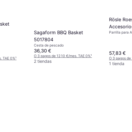
Rösle Roe
asket
Accesorio
Sagaform BBQ Basket
Parrilla para 
5017804
Cesta de pescado
36,30 €
57,83 €
O 3 pagos de 12,10 €/mes. TAE 0%
¹
s. TAE 0%
¹
O 3 pagos de
2 tiendas
1 tienda