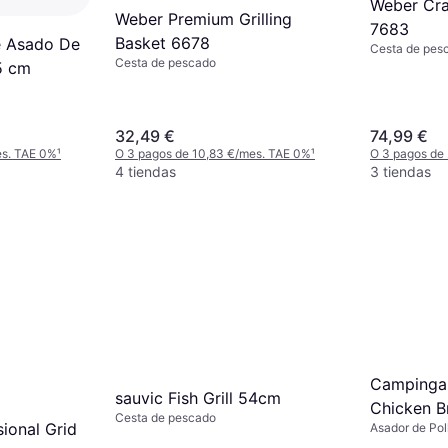
Weber Craf
Weber Premium Grilling
7683
Basket 6678
e Asado De
Cesta de pes
Cesta de pescado
5 cm
32,49 €
74,99 €
es. TAE 0%
¹
O 3 pagos de 10,83 €/mes. TAE 0%
¹
O 3 pagos de
4 tiendas
3 tiendas
Campingaz
sauvic Fish Grill 54cm
Chicken B
Cesta de pescado
ional Grid
Asador de Pol
20000145