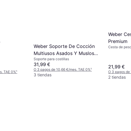
Weber Ces
Premium
e
Weber Soporte De Cocción
Cesta de pes
Multiusos Asados Y Muslos
Soporte para costillas
De Pollo 39 x 27 x 8 cm
31,99 €
21,99 €
6469
O 3 pagos de 10,66 €/mes. TAE 0%
¹
es. TAE 0%
¹
O 3 pagos de
3 tiendas
2 tiendas