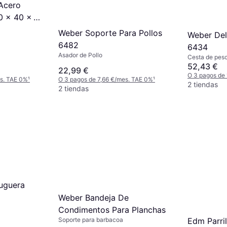
 Acero
40 x 40 x 3
Weber Soporte Para Pollos
Weber Del
6482
6434
Asador de Pollo
Cesta de pes
52,43 €
22,99 €
O 3 pagos de
es. TAE 0%
¹
O 3 pagos de 7,66 €/mes. TAE 0%
¹
2 tiendas
2 tiendas
suguera
m
Weber Bandeja De
Condimentos Para Planchas
Soporte para barbacoa
Edm Parri