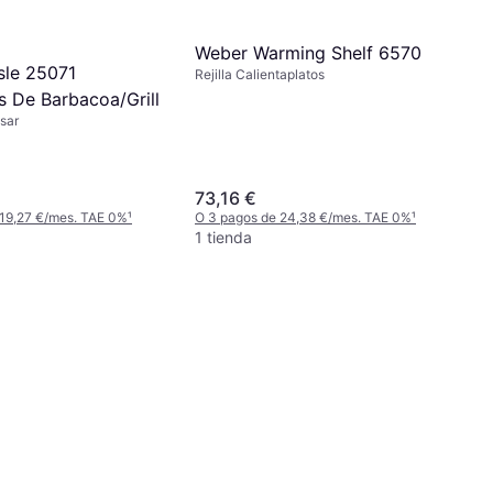
Weber Warming Shelf 6570
sle 25071
Rejilla Calientaplatos
s De Barbacoa/Grill
Asar
73,16 €
 19,27 €/mes. TAE 0%
¹
O 3 pagos de 24,38 €/mes. TAE 0%
¹
1 tienda