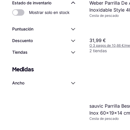
Weber Parrilla De
Estado de inventario
Inoxidable Style 
Mostrar solo en stock
Cesta de pescado
cm - 6435
Puntuación
31,99 €
Descuento
O 3 pagos de 10,66 €/m
2 tiendas
Tiendas
Medidas
Ancho
sauvic Parrilla Be
Inox 60x19x14 c
Cesta de pescado