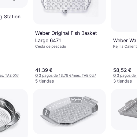
g Station
Weber Original Fish Basket
Large 6471
Weber Wa
Cesta de pescado
Rejilla Calien
41,39 €
58,52 €
es. TAE 0%
¹
O 3 pagos de 13,79 €/mes. TAE 0%
¹
O 3 pagos de
5 tiendas
3 tiendas