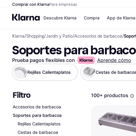
Comprar con Klarna
Para empresas
Descubre Klarna
Compra
App de Klarna
Klarna
/
Shopping
/
Jardín y Patio
/
Accesorios de barbacoa
/
Sopor
Formas de pag
Tiendas
Soportes para barbac
Formas de pago
MediaMarkt
Paga ahora
Shein
Paga en 3 plazos
Zalando Priv
Prueba pagos flexibles con
Aprende cómo
Paga en 30 días
Zara
Financiación
JD Sports
Rejillas Calientaplatos
Cestas de barbaco
Klarna en Apple 
Filtro
Directorio de tie
100+ productos
Accesorios de barbacoa
Soportes para barbacoa
Rejillas Calientaplatos
Cestas de barbacoa