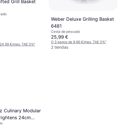
ted Grill Basket
cado
Weber Deluxe Grilling Basket
6481
Cesta de pescado
25,99 €
O 3 pagos de 8,66 €/mes. TAE 0%
¹
 24,99 €/mes. TAE 0%
¹
2 tiendas
 Culinary Modular
rightens 24cm
lo
76