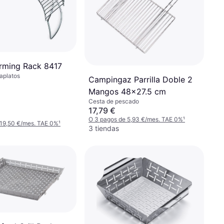
rming Rack 8417
taplatos
Campingaz Parrilla Doble 2
Mangos 48x27.5 cm
Cesta de pescado
17,79 €
O 3 pagos de 5,93 €/mes. TAE 0%
¹
 19,50 €/mes. TAE 0%
¹
3 tiendas