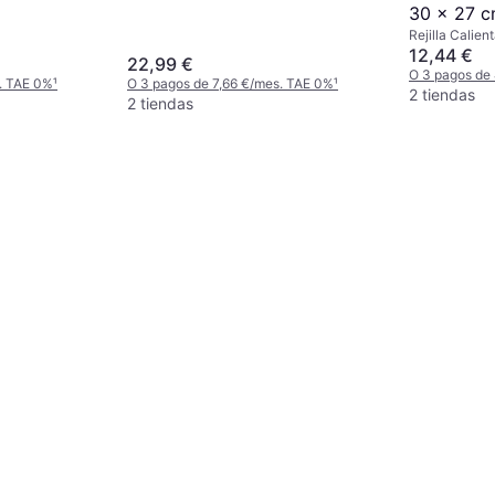
30 x 27 
Rejilla Calien
12,44 €
22,99 €
O 3 pagos de
. TAE 0%
¹
O 3 pagos de 7,66 €/mes. TAE 0%
¹
2 tiendas
2 tiendas