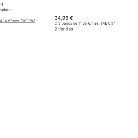
cm
taplatos
34,95 €
 4,14 €/mes. TAE 0%
¹
O 3 pagos de 11,65 €/mes. TAE 0%
¹
2 tiendas