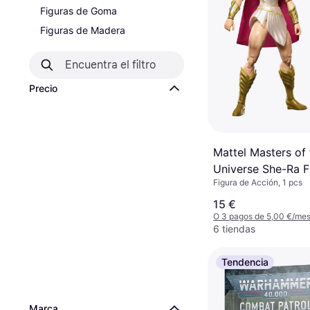
Figuras de Goma
Figuras de Madera
Precio
Mattel Masters of 
Universe She-Ra F
Figura de Acción, 1 pcs
JBP83
15 €
O 3 pagos de 5,00 €/me
6 tiendas
Tendencia
Marca