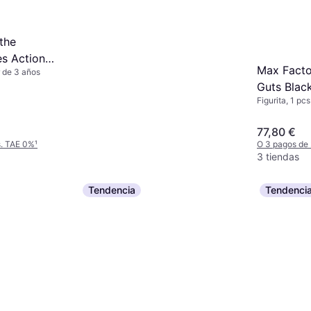
the
es Action
Max Facto
r de 3 años
Guts Blac
Figurita, 1 pcs
Figuras P
100168
77,80 €
s. TAE 0%
¹
O 3 pagos de
3 tiendas
Tendencia
Tendenci
Disney Woody Interactive
Talking Action Figure
Figura de Acción
41 €
O 3 pagos de 13,66 €/mes. TAE 0%
¹
2 tiendas