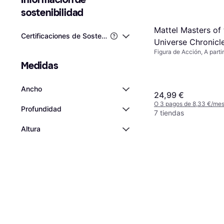
sostenibilidad
Mattel Masters of 
Certificaciones de Sostenibilidad de Terceros
Universe Chronicl
Figura de Acción, A parti
Figure Tri-Klops
Medidas
Ancho
24,99 €
O 3 pagos de 8,33 €/me
Profundidad
7 tiendas
Altura