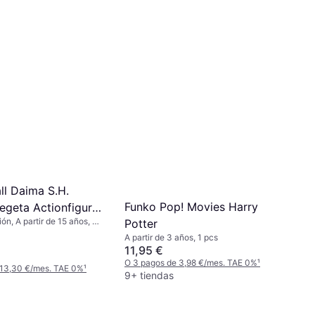
Figura de Acción, 1 pcs
41 €
O 3 pagos de 13,66 €/mes. TAE 0%
¹
2 tiendas
ll Daima S.H.
Funko Pop! Movies Harry
egeta Actionfigur
ón, A partir de 15 años, 1
Potter
A partir de 3 años, 1 pcs
11,95 €
O 3 pagos de 3,98 €/mes. TAE 0%
¹
 13,30 €/mes. TAE 0%
¹
9+ tiendas