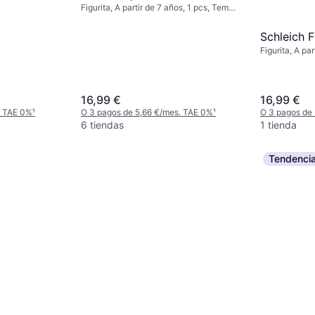
rfarbig
Figurita, A partir de 7 años, 1 pcs, Tema:
Animal
Schleich F
Figurita, A pa
Animal
16,99 €
16,99 €
. TAE 0%
¹
O 3 pagos de 5,66 €/mes. TAE 0%
¹
O 3 pagos de
6 tiendas
1 tienda
Tendenci