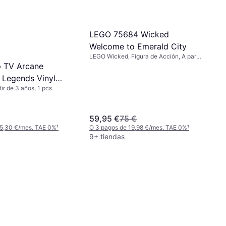
LEGO 75684 Wicked
Welcome to Emerald City
LEGO Wicked, Figura de Acción, A partir
de 9 años, 945 Piezas, Tema: Ciudad
 TV Arcane
 Legends Vinyl
tir de 3 años, 1 pcs
59,95 €
75 €
 5,30 €/mes. TAE 0%
¹
O 3 pagos de 19,98 €/mes. TAE 0%
¹
9+ tiendas