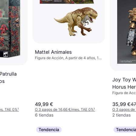
Mattel Animales
Figura de Acción, A partir de 4 años, 1
pcs, Tema: Animal
atrulla
Joy Toy 
os
Horus Her
Figura de Acc
1/18 Legi
Terminato
49,99 €
35,99 €
47
es. TAE 0%
¹
O 3 pagos de 16,66 €/mes. TAE 0%
¹
O 3 pagos de 
6 tiendas
2 tiendas
Tendencia
Tendenci