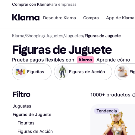
Comprar con Klarna
Para empresas
Descubre Klarna
Compra
App de Klarna
Klarna
/
Shopping
/
Juguetes
/
Juguetes
/
Figuras de Juguete
Formas de pag
Tiendas
Figuras de Juguete
Formas de pago
MediaMarkt
Paga ahora
Shein
Paga en 3 plazos
Zalando Priv
Prueba pagos flexibles con
Aprende cómo
Paga en 30 días
Zara
Financiación
JD Sports
Figuritas
Figuras de Acción
Fi
Klarna en Apple 
Filtro
Directorio de tie
1000+ productos
Juguetes
Tendencia
Figuras de Juguete
Figuritas
Figuras de Acción