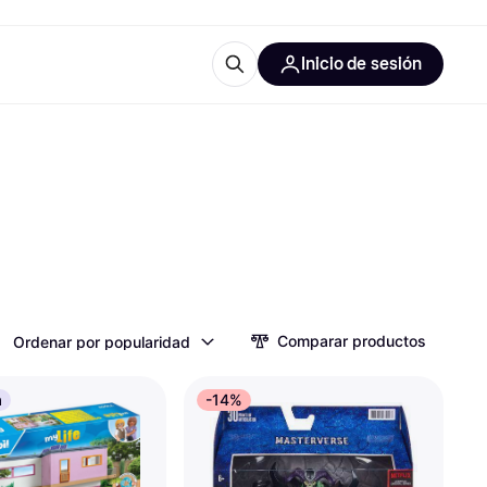
Inicio de sesión
Más información
les de oficina
Qué es Klarna?
las categorías
Comparar productos
Ordenar por popularidad
a
-14%