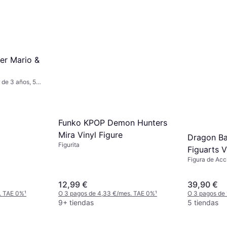
er Mario &
r de 3 años, 5
Funko KPOP Demon Hunters
Mira Vinyl Figure
Dragon Ba
Figurita
Figuarts V
Figura de Acci
14 cm
pcs
12,99 €
39,90 €
. TAE 0%
¹
O 3 pagos de 4,33 €/mes. TAE 0%
¹
O 3 pagos de
9+ tiendas
5 tiendas