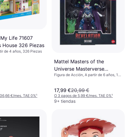
 My Life 71607
's House 326 Piezas
rtir de 4 años, 326 Piezas
Mattel Masters of the
Universe Masterverse
Figura de Acción, A partir de 6 años, 1
Revelation Skelegod
pcs
17,99 €
20,99 €
 36,66 €/mes. TAE 0%
¹
O 3 pagos de 5,99 €/mes. TAE 0%
¹
9+ tiendas