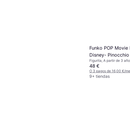
Funko POP Movie 
Disney- Pinocchio
Figurita, A partir de 3 añ
Animal
48 €
O 3 pagos de 16,00 €/m
9+ tiendas