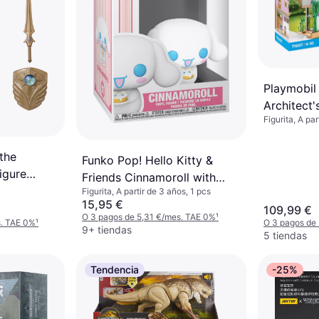
Playmobil
Architect
Figurita, A pa
the
Funko Pop! Hello Kitty &
igure
Friends Cinnamoroll with
Figurita, A partir de 3 años, 1 pcs
Cake
15,95 €
109,99 €
O 3 pagos de 5,31 €/mes. TAE 0%
¹
s. TAE 0%
¹
O 3 pagos de
9+ tiendas
5 tiendas
Tendencia
-25%