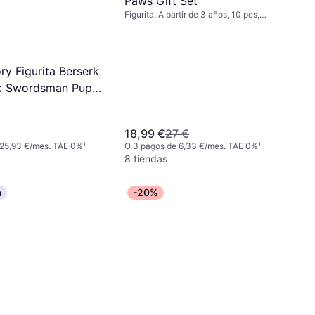
Paws Gift Set
Figurita, A partir de 3 años, 10 pcs,
Tema: Animal
ry Figurita Berserk
k Swordsman Pup L
op Up Parade
18,99 €
27 €
 25,93 €/mes. TAE 0%
¹
O 3 pagos de 6,33 €/mes. TAE 0%
¹
8 tiendas
a
-20%