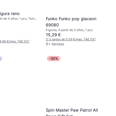
igura reno
Funko Funko pop glaceon
rtir de 3 años, 1 pcs, Tema:
69080
Figurita, A partir de 3 años, 1 pcs
15,29 €
O 3 pagos de 5,09 €/mes. TAE 0%
¹
 5,66 €/mes. TAE 0%
¹
9+ tiendas
a
-30%
Spin Master Paw Patrol All