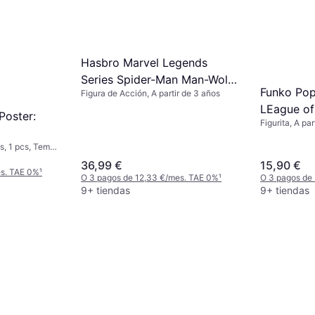
Hasbro Marvel Legends
Series Spider-Man Man-Wolf
Funko Pop
Figura de Acción, A partir de 3 años
Action Figure 15cm
LEague of
Poster:
Figurita, A par
Figura
os, 1 pcs, Tema:
36,99 €
15,90 €
es. TAE 0%
¹
O 3 pagos de 12,33 €/mes. TAE 0%
¹
O 3 pagos de
9+ tiendas
9+ tiendas