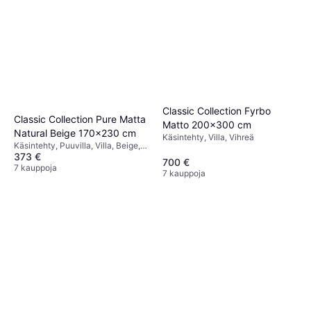
Classic Collection Fyrbo
Classic Collection Pure Matta
Matto 200x300 cm
Natural Beige 170x230 cm
Käsintehty, Villa, Vihreä
Käsintehty, Puuvilla, Villa, Beige,
373 €
Luonnonväri
700 €
7 kauppoja
7 kauppoja