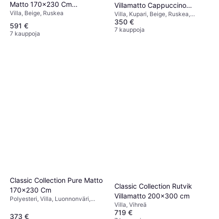
Matto 170x230 Cm
Villamatto Cappuccino
Villa, Beige, Ruskea
Chocolate
Villa, Kupari, Beige, Ruskea,
170x230 cm
350 €
Syaani
591 €
7 kauppoja
7 kauppoja
Classic Collection Pure Matto
Classic Collection Rutvik
170x230 Cm
Villamatto 200x300 cm
Polyesteri, Villa, Luonnonväri,
Villa, Vihreä
Valkoinen
719 €
373 €