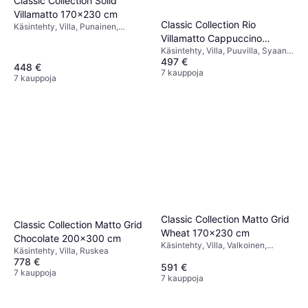
Classic Collection Solid
Villamatto 170x230 cm
Classic Collection Rio
Käsintehty, Villa, Punainen,
Harmaa, Musta
Villamatto Cappuccino
Käsintehty, Villa, Puuvilla, Syaani,
200x300 cm Ruskea
497 €
Beige, Ruskea, Kupari
448 €
7 kauppoja
7 kauppoja
Classic Collection Matto Grid
Classic Collection Matto Grid
Wheat 170x230 cm
Chocolate 200x300 cm
Käsintehty, Villa, Valkoinen,
Käsintehty, Villa, Ruskea
Luonnonväri, Beige
778 €
591 €
7 kauppoja
7 kauppoja