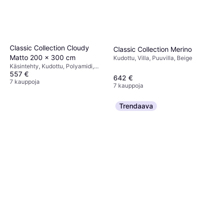
Classic Collection Cloudy
Classic Collection Merino
Matto 200 x 300 cm
Kudottu, Villa, Puuvilla, Beige
Käsintehty, Kudottu, Polyamidi,
557 €
Villa, Luonnonväri, Beige
642 €
7 kauppoja
7 kauppoja
Trendaava