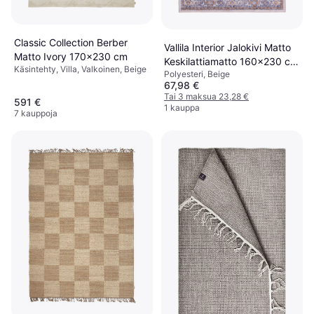
Classic Collection Berber
Vallila Interior Jalokivi Matto
Matto Ivory 170x230 cm
Keskilattiamatto 160x230 cm
Käsintehty, Villa, Valkoinen, Beige
Polyesteri, Beige
Beige
67,98 €
Tai 3 maksua 23,28 €
591 €
1 kauppa
7 kauppoja