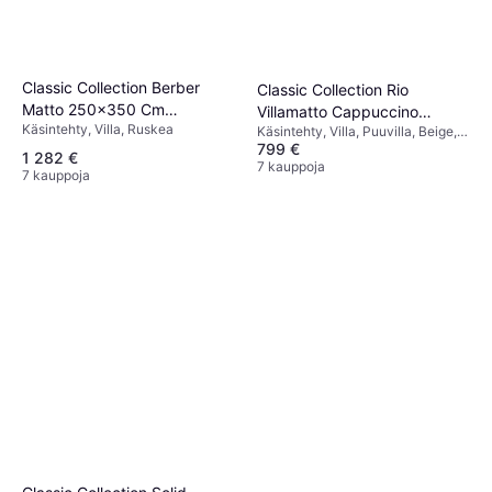
Classic Collection Berber
Classic Collection Rio
Matto 250x350 Cm
Villamatto Cappuccino
Käsintehty, Villa, Ruskea
Chocolate
Käsintehty, Villa, Puuvilla, Beige,
250x350 cm Ruskea
799 €
Ruskea, Kupari, Syaani
1 282 €
7 kauppoja
7 kauppoja