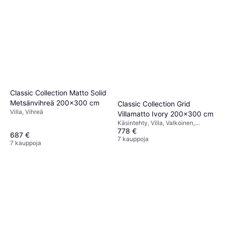
Classic Collection Matto Solid
Metsänvihreä 200x300 cm
Classic Collection Grid
Villa, Vihreä
Villamatto Ivory 200x300 cm
Käsintehty, Villa, Valkoinen,
778 €
Luonnonväri, Beige
687 €
7 kauppoja
7 kauppoja