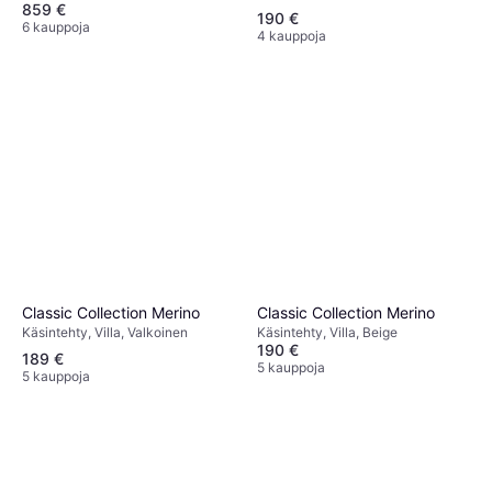
859 €
Valkoinen
190 €
6 kauppoja
4 kauppoja
Classic Collection Merino
Classic Collection Merino
Käsintehty, Villa, Valkoinen
Käsintehty, Villa, Beige
190 €
189 €
5 kauppoja
5 kauppoja