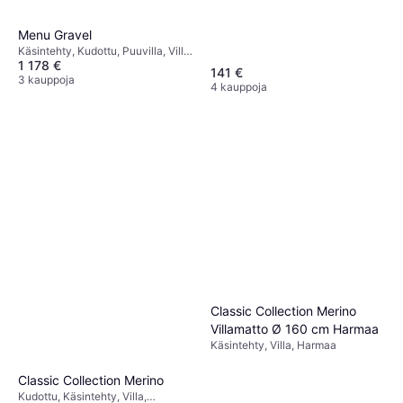
Menu Gravel
Käsintehty, Kudottu, Puuvilla, Villa,
1 178 €
Wilton, Beige, Ruskea,
141 €
Luonnonväri, Valkoinen
3 kauppoja
4 kauppoja
Classic Collection Merino
Villamatto Ø 160 cm Harmaa
Käsintehty, Villa, Harmaa
Classic Collection Merino
Kudottu, Käsintehty, Villa,