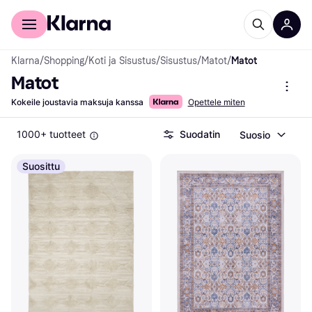
Kuluttajille
Yrityksille
Klarna
/
Shopping
/
Koti ja Sisustus
/
Sisustus
/
Matot
/
Matot
Matot
Kokeile joustavia maksuja kanssa
Opettele miten
1000+ tuotteet
Suodatin
Suosio
Suosittu