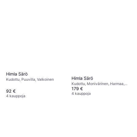
Himla Särö
Himla Särö
Kudottu, Puuvilla, Valkoinen
Kudottu, Monivärinen, Harmaa,
179 €
Beige
92 €
4 kauppoja
4 kauppoja