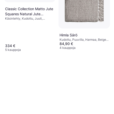
Classic Collection Matto Jute
Squares Natural Jute
Käsintehty, Kudottu, Juuti,
170x230 cm
Luonnonväri
Himla Särö
Kudottu, Puuvilla, Harmaa, Beige,
84,90 €
Monivärinen
334 €
4 kauppoja
5 kauppoja