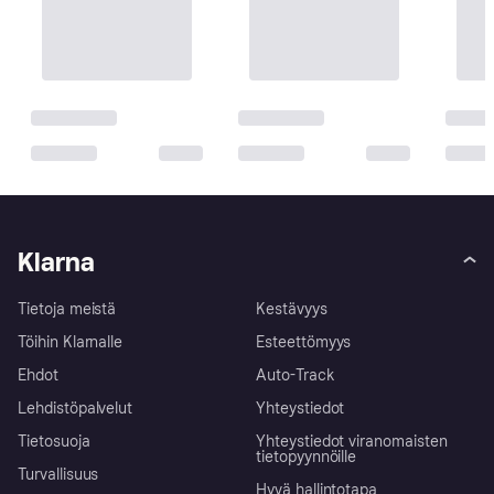
Klarna
Tietoja meistä
Kestävyys
Töihin Klarnalle
Esteettömyys
Ehdot
Auto-Track
Lehdistöpalvelut
Yhteystiedot
Tietosuoja
Yhteystiedot viranomaisten
tietopyynnöille
Turvallisuus
Hyvä hallintotapa