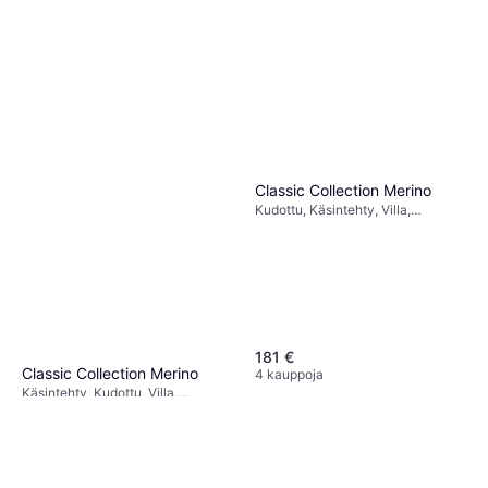
Classic Collection Merino
Kudottu, Käsintehty, Villa,
Valkoinen
181 €
Classic Collection Merino
4 kauppoja
Käsintehty, Kudottu, Villa,
174 €
Luonnonväri, Beige
5 kauppoja