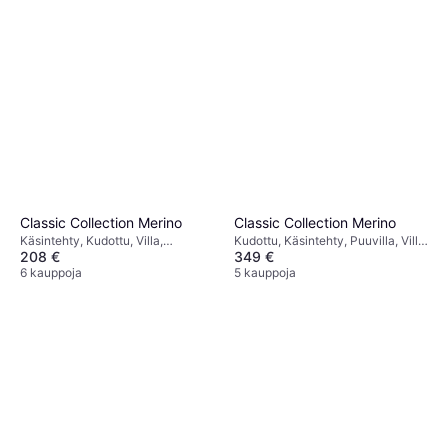
Classic Collection Merino
Classic Collection Merino
Käsintehty, Kudottu, Villa,
Kudottu, Käsintehty, Puuvilla, Villa,
208 €
349 €
Valkoinen
Valkoinen
6 kauppoja
5 kauppoja