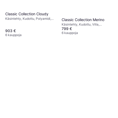
Classic Collection Cloudy
Käsintehty, Kudottu, Polyamidi,
Classic Collection Merino
Villa, Luonnonväri, Valkoinen
Käsintehty, Kudottu, Villa,
799 €
Valkoinen
903 €
6 kauppoja
6 kauppoja