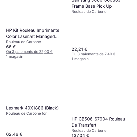
Frame Base Pick Up
Rouleau de Carbone
HP Kit Rouleau Imprimante
Color LaserJet Managed
Rouleau de Carbone
M880
66 €
22,21 €
Ou 3 paiements de 22,00 €
Ou 3 paiements de 7,40 €
1 magasin
1 magasin
Lexmark 40X1886 (Black)
Rouleau de Carbone for
Imprimante laser:
HP CB506-67904 Rouleau
De Transfert
Rouleau de Carbone
62,46 €
137,04 €