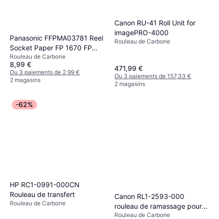
Canon RU-41 Roll Unit for
imagePRO-4000
Panasonic FFPMA03781 Reel
Rouleau de Carbone
Socket Paper FP 1670 FP
Rouleau de Carbone
1780 FP 2080 FP2680
8,99 €
471,99 €
Ou 3 paiements de 2,99 €
Ou 3 paiements de 157,33 €
2 magasins
2 magasins
-62%
HP RC1-0991-000CN
Rouleau de transfert
Canon RL1-2593-000
Rouleau de Carbone
rouleau de ramassage pour
Rouleau de Carbone
imprimante scanner