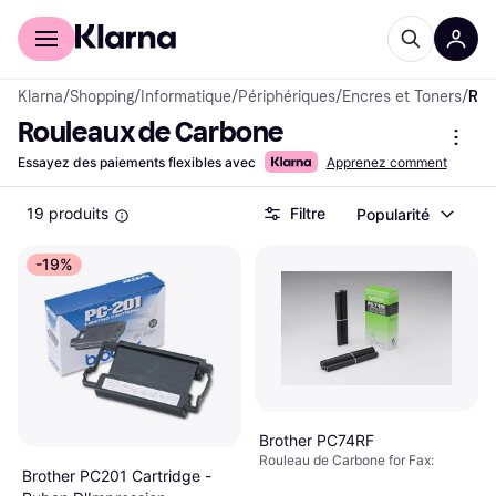
Acheter avec Klarna
Espace entreprises
Klarna
/
Shopping
/
Informatique
/
Périphériques
/
Encres et Toners
/
Rouleaux de Carbone
Rouleaux de Carbone
Essayez des paiements flexibles avec
Apprenez comment
19 produits
Filtre
Popularité
-19%
Brother PC74RF
Rouleau de Carbone for Fax:
Brother PC201 Cartridge -