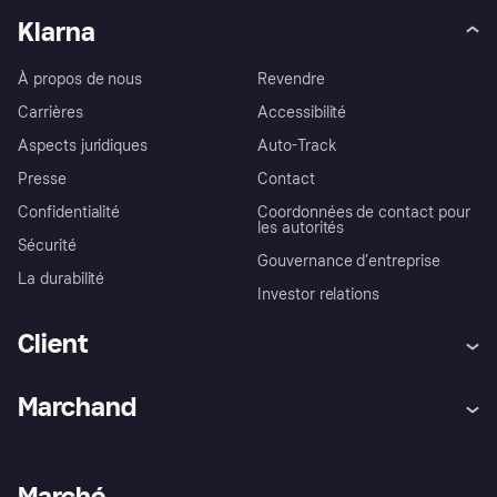
Klarna
À propos de nous
Revendre
Carrières
Accessibilité
Aspects juridiques
Auto-Track
Presse
Contact
Confidentialité
Coordonnées de contact pour
les autorités
Sécurité
Gouvernance d’entreprise
La durabilité
Investor relations
Client
Aide
Réclamations
Marchand
Login
Protection contre la fraude
Support Marchand
Portail développeurs
L'appli shopping de Klarna
Paramètres de confidentialité
Portail Marchand
Statut opérationnel
Marché
Explorez les magasins
Votre droit de rétractation