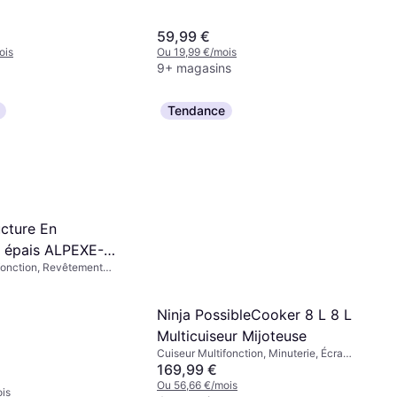
tien au Chaud, 5.7L
59,99 €
ois
Ou 19,99 €/mois
9+ magasins
Tendance
ucture En
 épais ALPEXE-
fonction, Revêtement
oignée Isolante de
n, Compatible Lave-
Ninja PossibleCooker 8 L 8 L
Multicuiseur Mijoteuse
Cuiseur Multifonction, Minuterie, Écran,
Compatible Lave-Vaisselle, Adapté au
169,99 €
Four, Fonction Maintien au Chaud,
Ou 56,66 €/mois
is
Revêtement Antiadhésif, 8L