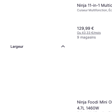
Ninja 11-in-1 Mult
Cuiseur Multifonction, É
Maintien au Chaud, Rev
Antiadhésif, Arrêt Automa
129,99 €
Ou 43,33 €/mois
9 magasins
Largeur
Ninja Foodi Mini 
4.7L 1460W