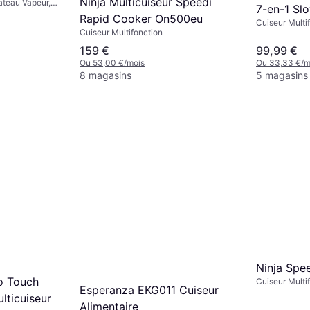
Ninja Multicuiseur Speedi
lateau Vapeur,
7-en-1 Sl
aisselle,
Rapid Cooker On500eu
Cuiseur Multif
 Maintien au
Cuiseur Multifonction
Automatique, 
dhésif, 4.7L
Vaisselle, Fo
159 €
99,99 €
Échelle de Me
Ou 53,00 €/mois
Ou 33,33 €/m
8 magasins
5 magasins
Ninja Sp
 Touch
Cuiseur Multi
Esperanza EKG011 Cuiseur
Antiadhésif, M
lticuiseur
Compatible La
Alimentaire