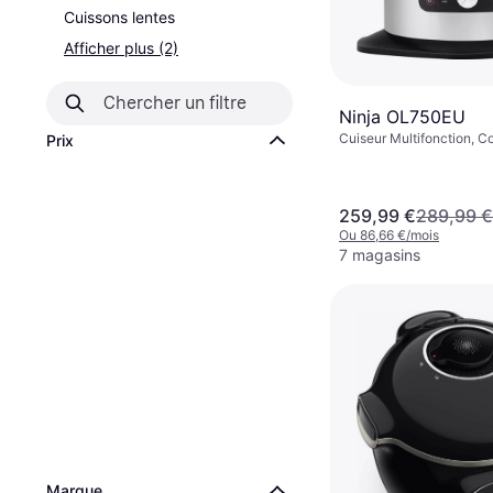
Cuissons lentes
Afficher plus (2)
Ninja OL750EU
Cuiseur Multifonction, C
Prix
Lave-Vaisselle, Écran, F
Maintien au Chaud, Rev
Antiadhésif, Plateau Vape
259,99 €
289,99 €
Ou 86,66 €/mois
7 magasins
Marque