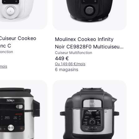
Cuiseur Cookeo
Moulinex Cookeo Infinity
lanc C
Noir CE9828F0 Multicuiseur
fonction
Cuiseur Multifonction
Airfryer
449 €
Ou 149,66 €/mois
mois
6 magasins