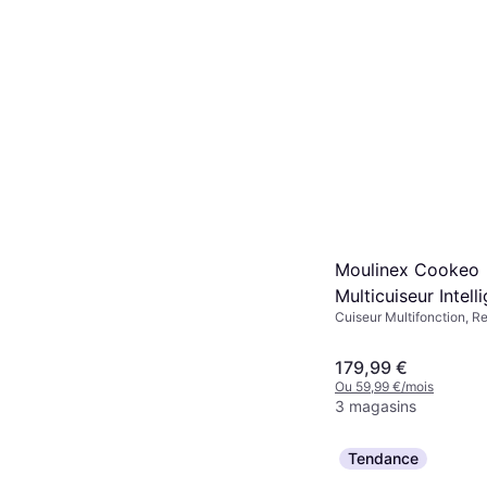
Moulinex Cookeo
Multicuiseur Intell
Cuiseur Multifonction, 
1600W
Antiadhésif, Écran, Minut
179,99 €
Ou 59,99 €/mois
3 magasins
Tendance