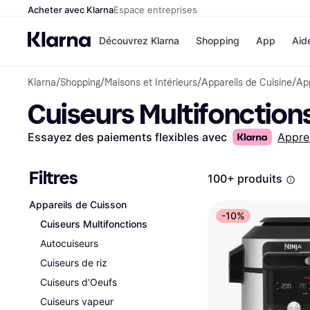
Acheter avec Klarna
Espace entreprises
Découvrez Klarna
Shopping
App
Aid
Klarna
/
Shopping
/
Maisons et Intérieurs
/
Appareils de Cuisine
/
Ap
Options de paiem
Magasins
Cuiseurs Multifonction
Toutes les options d
Cdiscoun
paiement
Airbnb
Payer maintenant
Booking.
Essayez des paiements flexibles avec
Appre
Paiement en 3 fois
Temu
Paiement à 30 jours
JD Sport
Klarna sur Apple Pa
Filtres
100+ produits
Appareils de Cuisson
Voir tous les
-10%
Cuiseurs Multifonctions
Autocuiseurs
Cuiseurs de riz
Cuiseurs d'Oeufs
Cuiseurs vapeur