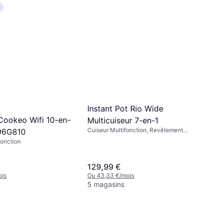
Instant Pot Rio Wide
Cookeo Wifi 10-en-
Multicuiseur 7-en-1
Cuiseur Multifonction, Revêtement
96G810
Antiadhésif, Compatible Lave-Vaisselle,
fonction
Écran, Fonction Maintien au Chaud,
Minuterie, Plateau Vapeur, Poignée
Isolante de Chaleur, 7.1L
129,99 €
ois
Ou 43,33 €/mois
5 magasins