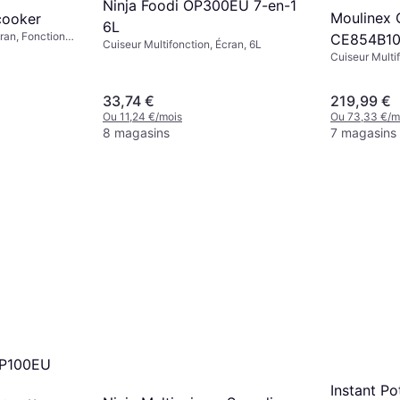
Ninja Foodi OP300EU 7-en-1
Moulinex
icooker
6L
cran, Fonction
CE854B1
Cuiseur Multifonction, Écran, 6L
êtement
Cuiseur Multi
tique, 6L
6L
33,74 €
219,99 €
Ou 11,24 €/mois
Ou 73,33 €/m
8 magasins
7 magasins
OP100EU
Instant Po