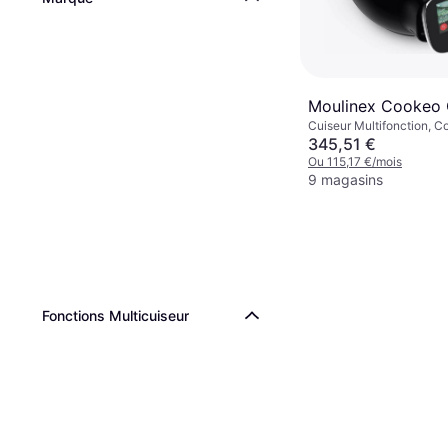
Moulinex Cookeo
Cuiseur Multifonction, C
Lave-Vaisselle, Wi-Fi Int
345,51 €
par Application Mobile,
Ou 115,17 €/mois
Antiadhésif, Plateau Vape
9 magasins
Automatique, Écran, 6L
Fonctions Multicuiseur