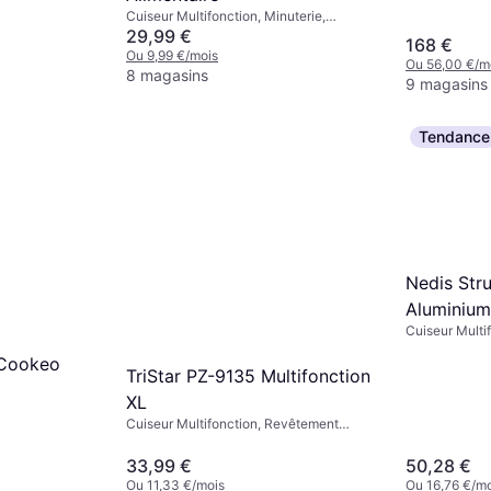
Fonction Main
Cuiseur Multifonction, Minuterie,
Plateau Vapeur, Écran, Fonction
29,99 €
168 €
Maintien au Chaud, 5L
Ou 9,99 €/mois
Ou 56,00 €/m
8 magasins
9 magasins
Tendance
Nedis Str
Aluminium
Cuiseur Multi
2084
Antiadhésif, P
 Cookeo
Chaleur, Écra
TriStar PZ-9135 Multifonction
Vaisselle, 7L
XL
Cuiseur Multifonction, Revêtement
Antiadhésif, Arrêt Automatique, Sans Fil,
Poignée Isolante de Chaleur,
33,99 €
50,28 €
Compatible Lave-Vaisselle, Fonction
Ou 11,33 €/mois
Ou 16,76 €/mo