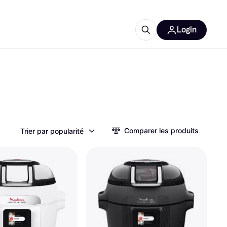
Login
lus d'informations
de bureau
u'est-ce que Klarna?
Comparer les produits
Trier par popularité
catégories