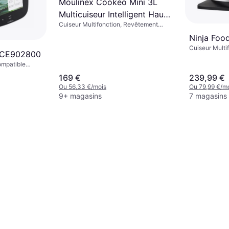
Moulinex Cookeo Mini 3L
Multicuiseur Intelligent Haute
Cuiseur Multifonction, Revêtement
Pression
Antiadhésif
Ninja Foo
Cuiseur Multi
 CE902800
Compatible La
ompatible
Fonction Main
égré, Contrôlé
Revêtement An
169 €
239,99 €
 Revêtement
Ou 56,33 €/mois
Ou 79,99 €/m
ur, Arrêt
9+ magasins
7 magasins