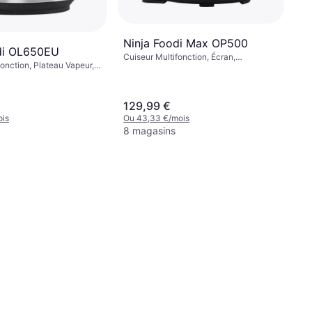
Ninja Foodi Max OP500
di OL650EU
Cuiseur Multifonction, Écran,
fonction, Plateau Vapeur,
Compatible Lave-Vaisselle, Fonction
ve-Vaisselle, Écran,
Maintien au Chaud, Minuterie,
tien au Chaud,
Revêtement Antiadhésif, 7.5L
tiadhésif, 7.5L
129,99 €
ois
Ou 43,33 €/mois
8 magasins