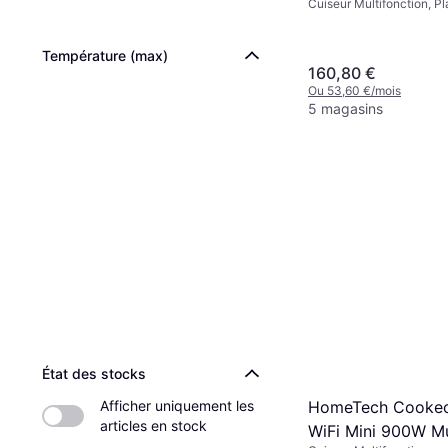
Cuiseur Multifonction, P
Écran, Compatible Lave-V
Adapté au Four, Fonction
Chaud, Revêtement Antia
Température (max)
160,80 €
Ou 53,60 €/mois
5 magasins
État des stocks
Afficher uniquement les 
HomeTech Cookeo
articles en stock
WiFi Mini 900W Mu