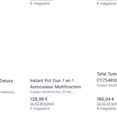
Maintien au Chaud, 5L
6 magasins
9 magasins
Tefal Turb
CY75483
Instant Pot Duo 7 en 1
Deluxe
Cuiseur Multif
Autocuiseur Multifonction
Compatible La
Cuiseur Multifonction, Écran,
Revêtement
Maintien au 
Compatible Lave-Vaisselle, Adapté au
cran, Fonction
Antiadhésif, 5
128,99 €
160,04 €
Four, Fonction Maintien au Chaud,
Ou 42,99 €/mois
Ou 53,34 €/m
Poignée Isolante de Chaleur, Arrêt
2 magasins
4 magasins
Automatique, 7.6L