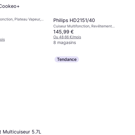
 Cookeo+
0
fonction, Plateau Vapeur,
Philips HD2151/40
Cuiseur Multifonction, Revêtement
Antiadhésif, Écran, Fonction Maintien
145,99 €
au Chaud, Minuterie, 5L
Ou 48,66 €/mois
ois
8 magasins
Tendance
t Multicuiseur 5.7L