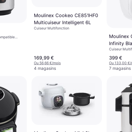
Moulinex Cookeo CE851HF0
Multicuiseur Intelligent 6L
Cuiseur Multifonction
Moulinex 
ompatible
onction
Infinity B
êtement
Cuiseur Multi
ur, 7.5L
169,99 €
399 €
Ou 56,66 €/mois
Ou 133,00 €/
4 magasins
7 magasins