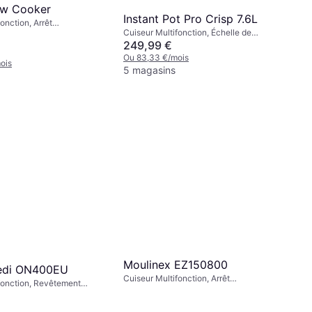
ow Cooker
Instant Pot Pro Crisp 7.6L
onction, Arrêt
Cuiseur Multifonction, Échelle de
Écran, Compatible Lave-
Mesure, Plateau Vapeur, Écran,
249,99 €
nction Maintien au Chaud,
Compatible Lave-Vaisselle, Adapté au
sure, 5.7L
Ou 83,33 €/mois
ois
Four, Fonction Maintien au Chaud, Arrêt
5 magasins
Automatique, Poignée Isolante de
Chaleur, 7.6L
Moulinex EZ150800
eedi ON400EU
Cuiseur Multifonction, Arrêt
fonction, Revêtement
Automatique, Écran, Minuterie, 6L
inuterie, Plateau Vapeur,
ve-Vaisselle, Écran,