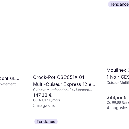
Tendance
Moulinex 
1 Noir CE
Crock-Pot CSC051X-01
igent 6L
Cuiseur Multi
Multi-Cuiseur Express 12 en
Revêtement
erie
Cuiseur Multifonction, Revêtement
1-5 1000 W 6 L
Antiadhésif, Écran, Fonction Maintien
147,22 €
299,99 €
au Chaud, Minuterie, Plateau Vapeur,
Ou 49,07 €/mois
Ou 99,99 €/m
Poignée Isolante de Chaleur, 5.6L
5 magasins
4 magasins
Tendance