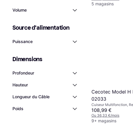
5 magasins
Volume
Source d'alimentation
Puissance
Dimensions
Profondeur
Hauteur
Cecotec Model H 
Longueur du Câble
02033
Cuiseur Multifonction, 
Poids
Antiadhésif, Minuterie, É
108,99 €
Maintien au Chaud, 6L
Ou 36,33 €/mois
9+ magasins