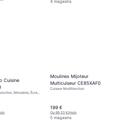
4 magasins
Moulinex Mijoteur
o Cuisine
Multicuiseur CE85XAF0
0
Cuiseur Multifonction
onction, Minuterie, Écran,
ve-Vaisselle, Fonction
Chaud, Revêtement
L
199 €
ois
Ou 66,33 €/mois
5 magasins