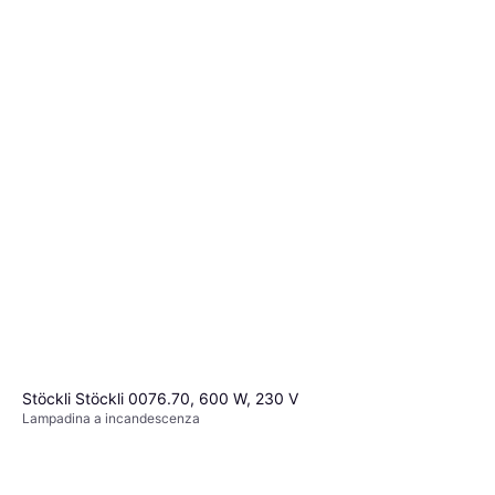
Electrolux Lampada per forno 8087690023
Lampadina a incandescenza
11,30 €
O 3 pagamenti di 3,76 €
2 negozi
Stöckli Stöckli 0076.70, 600 W, 230 V
Lampadina a incandescenza
152,99 €
O 3 pagamenti di 50,99 €
2 negozi