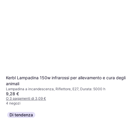
Lampadina, Indicatore direzione
Lampadina a incandescenza, Pera, Tubo
17,48 €
O 3 pagamenti di 5,82 €
4 negozi
Kerbl Lampadina 150w infrarossi per allevamento e cura degli
animali
Lampadina a incandescenza, Riflettore, E27, Durata: 5000 h
9,28 €
O 3 pagamenti di 3,09 €
4 negozi
Di tendenza