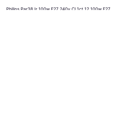
Philips Par38 Ir 100w E27 240v Cl 1ct 12 100w E27
Lampadina a incandescenza, Riflettore, E27, Durata: 5000 h
17,50 €
O 3 pagamenti di 5,83 €
3 negozi