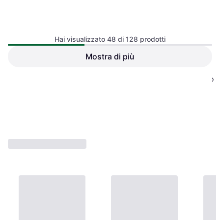
Hai visualizzato 48 di 128 prodotti
Mostra di più
Sylvania Par38 IR Infrared 175W 230V E27 Lampada Infrarosso
Lampadina a incandescenza, Riflettore, E27, Durata: 5000 h
19,45 €
O 3 pagamenti di 6,48 €
1
2
3
1 negozio