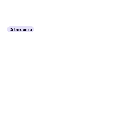
Di tendenza
Philips PAR38 Infrared Heat Lamp 175W
Lampadina a incandescenza
15,87 €
O 3 pagamenti di 5,29 €
3 negozi