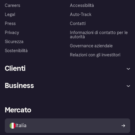
Careers
Accessibilità
Legal
Auto-Track
Press
Contatti
Privacy
Informazioni di contatto per le
autorità
Sicurezza
Governance aziendale
Sostenibilità
Relazioni con gli investitori
Clienti
Assistenza
Arbitro bancario
Business
Login
Promessa di protezione contro
le frodi
Supporto aziende
Portale per sviluppatori
La Klarna app
Impostazioni sulla privacy
Accesso aziende
Stato operativo
Mercato
Esplora i negozi
Il tuo diritto di recesso
Vendi con Klarna
Piattaforme e partner
Politica di protezione
dell'acquirente Klarna
Italia