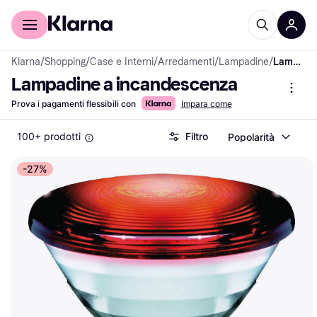
Per il tuo shopping
Per le aziende
Klarna
/
Shopping
/
Case e Interni
/
Arredamenti
/
Lampadine
/
Lampadine a incandescenza
Lampadine a incandescenza
Prova i pagamenti flessibili con
Impara come
100+ prodotti
Filtro
Popolarità
-27%