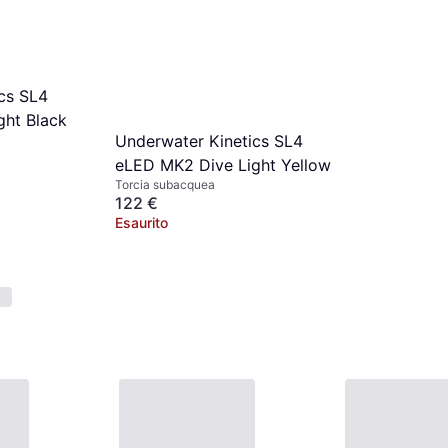
cs SL4
ght Black
Underwater Kinetics SL4
eLED MK2 Dive Light Yellow
Torcia subacquea
122 €
Esaurito