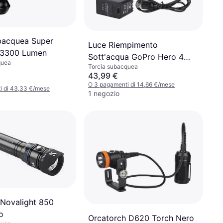
bacquea Super
Luce Riempimento
 3300 Lumen
Sott'acqua GoPro Hero 4
quea
Torcia subacquea
Motion
43,99 €
O 3 pagamenti di 14,66 €/mese
i di 43,33 €/mese
1 negozio
Novalight 850
o
Orcatorch D620 Torch Nero