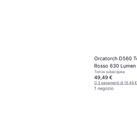
Orcatorch D560 T
Rosso 630 Lumen
Torcia subacquea
49,49 €
O 3 pagamenti di 16,49 
1 negozio