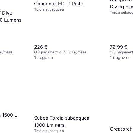
Cannon eLED L1 Pistol
Diving Fla
Torcia subacquea
 Dive
Torcia subac
Lumens
00 Lumens
226 €
72,99 €
 €/mese
O 3 pagamenti di 75,33 €/mese
O 3 pagament
1 negozio
1 negozio
n 1500 L
Subea Torcia subacquea
1000 Lm nera
Orcatorch
Torcia subacquea