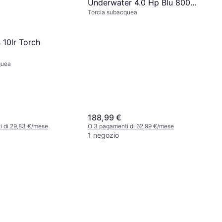
Underwater 4.0 Hp Blu 800
Torcia subacquea
Lumens
 10lr Torch
quea
188,99 €
i di 29,83 €/mese
O 3 pagamenti di 62,99 €/mese
1 negozio