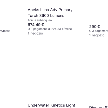
Apeks Luna Adv Primary
Torch 3600 Lumens
Torcia subacquea
674,49 €
290 €
O 3 pagamenti di 224,83 €/mese
0 €/mese
O 3 pagamenti
1 negozio
1 negozio
Underwater Kinetics Light
Divepro S