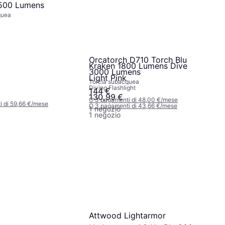
1500 Lumens
quea
Orcatorch D710 Torch Blu
Kraken 1800 Lumens Dive
3000 Lumens
Light Pink
Torcia subacquea
Diving Flashlight
144 €
130,99 €
O 3 pagamenti di 48,00 €/mese
 di 59,66 €/mese
O 3 pagamenti di 43,66 €/mese
1 negozio
1 negozio
Attwood Lightarmor