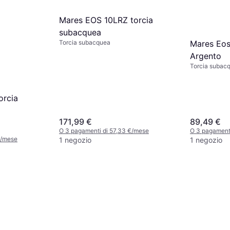
Mares EOS 10LRZ torcia
subacquea
Torcia subacquea
Mares Eos
Argento
Torcia subac
orcia
171,99 €
89,49 €
O 3 pagamenti di 57,33 €/mese
O 3 pagament
€/mese
1 negozio
1 negozio