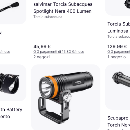
salvimar Torcia Subacquea
Spotlight Nera 400 Lumen
Torcia subacquea
Torcia Su
Luminosa
ia
Torcia subac
45,99 €
129,99 €
€/mese
O 3 pagamenti di 15,33 €/mese
O 3 pagament
2 negozi
1 negozio
th Battery
gento
Scubapro 
Torch Ner