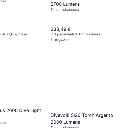
quea
2700 Lumens
Torcia subacquea
333,49 €
 di 63,16 €/mese
O 3 pagamenti di 111,16 €/mese
1 negozio
us 2600 Dive Light
Divevolk Sl20 Torch Argento
2000 Lumens
quea
Torcia subacquea