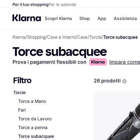
Per il tuo shopping
Per le aziende
Scopri Klarna
Shop
App
Assistenza
Klarna
/
Shopping
/
Case e Interni
/
Case
/
Torcie
/
Torce subacquee
Opzioni di pagame
Negozi
Torce subacquee
Opzioni di pagamen
Booking.c
Paga ora
Unieuro
Paga in 3 rate
Media Wor
Prova i pagamenti flessibili con
Impara com
Paga dopo 30 giorni
eBay
Finanziamento
Zalando
Filtro
26 prodotti
Torcie
Elenco negozi
Torce a Mano
Fari
Torce da Lavoro
Torce a penna
Torce subacquee