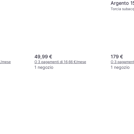
Argento 
Torcia subac
49,99 €
179 €
€/mese
O 3 pagamenti di 16,66 €/mese
O 3 pagamenti
1 negozio
1 negozio