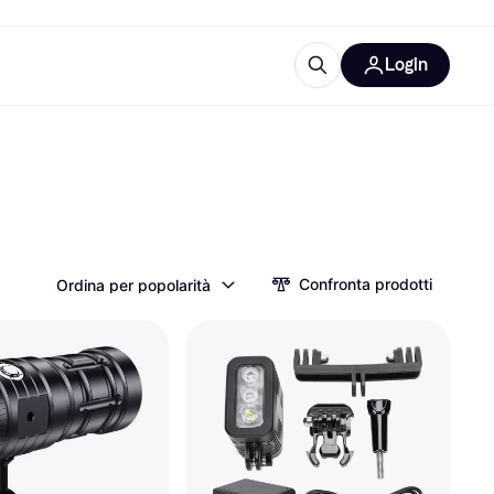
Login
Approfondimenti
ure per ufficio
re
Cos'è Klarna?
Confronta prodotti
Ordina per popolarità
categorie