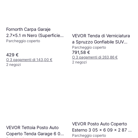
Fornorth Carpa Garaje
2.7x5.1 m Nero (Superficie
VEVOR Tenda di Verniciatura
Parcheggio coperto
edificio )
a Spruzzo Gonfiabile SUV
Parcheggio coperto
28x16x11ft (Superficie
791,58 €
edificio )
429 €
O 3 pagamenti di 263,86 €
O 3 pagamenti di 143,00 €
2 negozi
2 negozi
VEVOR Posto Auto Coperto
VEVOR Tettoia Posto Auto
Esterno 3 05 x 6 09 x 2 87 m
Coperto Tenda Garage 6 09
Parcheggio coperto
(Superficie edificio )