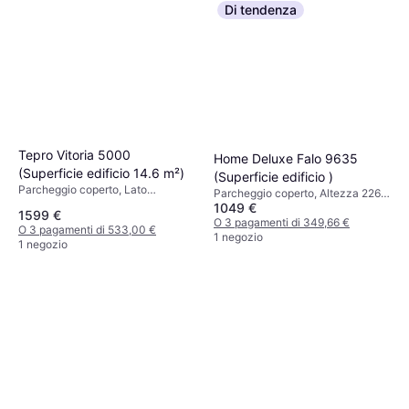
Di tendenza
Tepro Vitoria 5000
Home Deluxe Falo 9635
(Superficie edificio 14.6 m²)
(Superficie edificio )
Parcheggio coperto, Lato
Parcheggio coperto, Altezza 2260
dell'abbaino 1990 mm, Altezza
1049 €
mm
1599 €
2390 mm
O 3 pagamenti di 349,66 €
O 3 pagamenti di 533,00 €
1 negozio
1 negozio