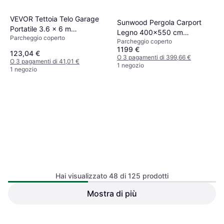
VEVOR Tettoia Telo Garage
Sunwood Pergola Carport
Portatile 3.6 x 6 m
Legno 400x550 cm
Parcheggio coperto
(Superficie edificio )
Parcheggio coperto
(Superficie edificio )
1199 €
123,04 €
O 3 pagamenti di 399,66 €
O 3 pagamenti di 41,01 €
1 negozio
1 negozio
Hai visualizzato 48 di 125 prodotti
OutSunny Tettoia 3 x 6 m
Riparo Robusto Altezza
Mostra di più
VEVOR Tettoia Sostitutiva
Parcheggio coperto
Regolabile (Superficie edificio
Posto Auto Coperto 10 x 20
)
Parcheggio coperto
Piedi (Superficie edificio )
94,38 €