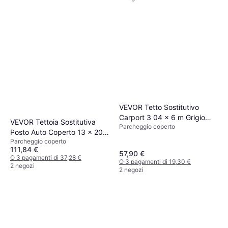
VEVOR Tetto Sostitutivo
Carport 3 04 x 6 m Grigio
VEVOR Tettoia Sostitutiva
Parcheggio coperto
(Superficie edificio )
Posto Auto Coperto 13 x 20
Parcheggio coperto
Piedi (Superficie edificio )
111,84 €
57,90 €
O 3 pagamenti di 37,28 €
O 3 pagamenti di 19,30 €
2 negozi
2 negozi