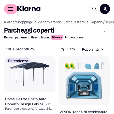
Per il tuo shopping
Per le aziende
Klarna
/
Shopping
/
Fai da te
/
Verande, Edifici esterni e Capanni
/
Depe
Parcheggi coperti
Prova i pagamenti flessibili con
Impara come
100+ prodotti
Filtro
Popolarità
Di tendenza
Home Deluxe Posto Auto
Coperto Design Falo 505 x
Parcheggio coperto, Altezza 2400
300 cm Antracite (Superficie
VEVOR Tenda di Verniciatura
mm