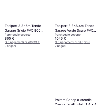
Toolport 3,3x6m Tende
Toolport 3,3x8,4m Tende
Garage Grigio PVC 800
Garage Verde Scuro PVC
Parcheggio coperto
Parcheggio coperto
(Superficie edificio )
800 Box Auto (Superficie
865 €
1045 €
edificio )
O 3 pagamenti di 288,33 €
O 3 pagamenti di 348,33 €
2 negozi
2 negozi
Palram Canopia Arcadia
Carport in Alluminio 3.6 x 6.5