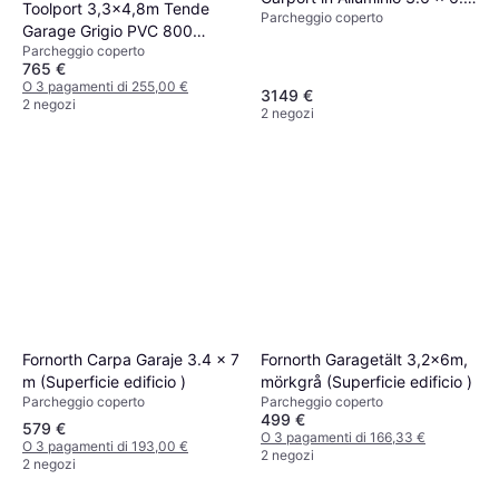
Toolport 3,3x4,8m Tende
Parcheggio coperto
m (Superficie edificio )
Garage Grigio PVC 800
Parcheggio coperto
(Superficie edificio )
765 €
O 3 pagamenti di 255,00 €
3149 €
2 negozi
2 negozi
Fornorth Carpa Garaje 3.4 x 7
Fornorth Garagetält 3,2x6m,
m (Superficie edificio )
mörkgrå (Superficie edificio )
Parcheggio coperto
Parcheggio coperto
499 €
579 €
O 3 pagamenti di 166,33 €
O 3 pagamenti di 193,00 €
2 negozi
2 negozi