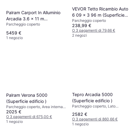
VEVOR Tetto Ricambio Auto
Palram Carport In Alluminio
6 09 x 3 96 m (Superficie
Arcadia 3.6 x 11 m
Parcheggio coperto
edificio )
Parcheggio coperto
(Superficie edificio )
238,99 €
O 3 pagamenti di 79,66 €
5459 €
2 negozi
1 negozio
Tepro Arcadia 5000
Palram Verona 5000
(Superficie edificio )
(Superficie edificio )
Parcheggio coperto, Lato
Parcheggio coperto, Area interna
dell'abbaino 5020 mm, Lato di
2025 €
14.4 m², Altezza 2180 mm
2582 €
gronda 3620 mm, Altezza 2420
O 3 pagamenti di 675,00 €
O 3 pagamenti di 860,66 €
mm
1 negozio
1 negozio