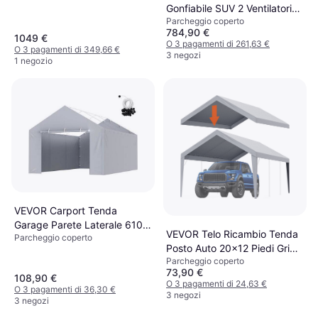
edificio )
Gonfiabile SUV 2 Ventilatori
Parcheggio coperto
960W 750W (Superficie
784,90 €
edificio )
1049 €
O 3 pagamenti di 261,63 €
O 3 pagamenti di 349,66 €
3 negozi
1 negozio
VEVOR Carport Tenda
Garage Parete Laterale 610 x
VEVOR Telo Ricambio Tenda
Parcheggio coperto
364 cm (Superficie edificio )
Posto Auto 20x12 Piedi Grigio
Parcheggio coperto
(Superficie edificio )
73,90 €
108,90 €
O 3 pagamenti di 24,63 €
O 3 pagamenti di 36,30 €
3 negozi
3 negozi