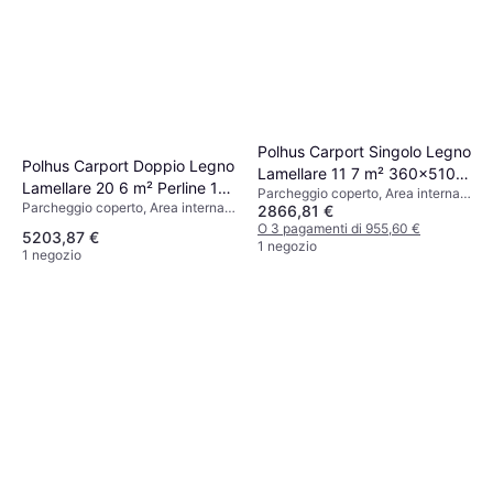
Polhus Carport Singolo Legno
Polhus Carport Doppio Legno
Lamellare 11 7 m² 360x510
Lamellare 20 6 m² Perline 19
Parcheggio coperto, Area interna
cm (Superficie edificio 18.4
Parcheggio coperto, Area interna
mm (Superficie edificio 30.7
2866,81 €
18 m², Altezza 2320 mm
m²)
20.6 m², Altezza 2440 mm
O 3 pagamenti di 955,60 €
m²)
5203,87 €
1 negozio
1 negozio