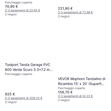
Parcheggio coperto
(Superficie edificio )
70,90 €
221,90 €
O 3 pagamenti di 23,63 €
O 3 pagamenti di 73,96 €
2 negozi
2 negozi
Toolport Tenda Garage PVC
800 Verde Scuro 3.3x7.2 m
Parcheggio coperto
(Superficie edificio )
VEVOR Mophorn Tendalino di
Ricambio 15' x 20' (Superficie
Parcheggio coperto
edificio )
156,70 €
925 €
O 3 pagamenti di 52,23 €
O 3 pagamenti di 308,33 €
2 negozi
2 negozi