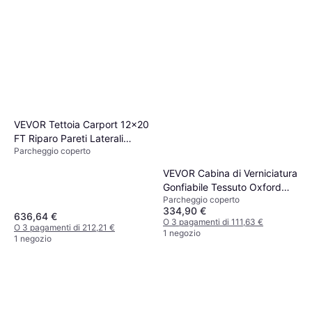
VEVOR Tettoia Carport 12x20
FT Riparo Pareti Laterali
Parcheggio coperto
Grigio (Superficie edificio )
VEVOR Cabina di Verniciatura
Gonfiabile Tessuto Oxford
Parcheggio coperto
210D PVC 4x2.5x2.2 m
334,90 €
(Superficie edificio )
636,64 €
O 3 pagamenti di 111,63 €
O 3 pagamenti di 212,21 €
1 negozio
1 negozio