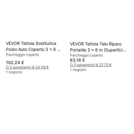
VEVOR Tettoia Sostitutiva
VEVOR Tettoia Telo Riparo
Posto Auto Coperto 3 x 6 m
Portatile 3 x 6 m (Superficie
Parcheggio coperto
(Superficie edificio )
Parcheggio coperto
edificio )
83,18 €
102,24 €
O 3 pagamenti di 27,72 €
O 3 pagamenti di 34,08 €
1 negozio
1 negozio