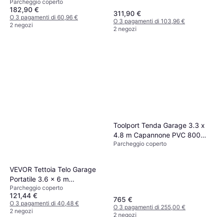
Parcheggio coperto
x 3 65 m (Superficie edificio )
182,90 €
311,90 €
O 3 pagamenti di 60,96 €
O 3 pagamenti di 103,96 €
2 negozi
2 negozi
Toolport Tenda Garage 3.3 x
4.8 m Capannone PVC 800
Parcheggio coperto
N Acciaio Verde (Superficie
edificio )
VEVOR Tettoia Telo Garage
Portatile 3.6 x 6 m
Parcheggio coperto
(Superficie edificio )
121,44 €
765 €
O 3 pagamenti di 40,48 €
O 3 pagamenti di 255,00 €
2 negozi
2 negozi