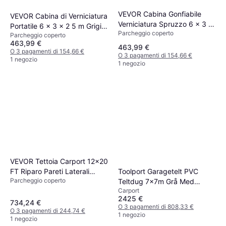
VEVOR Cabina Gonfiabile
VEVOR Cabina di Verniciatura
Verniciatura Spruzzo 6 x 3 x
Portatile 6 x 3 x 2 5 m Grigia
Parcheggio coperto
2 5 m (Superficie edificio )
Parcheggio coperto
(Superficie edificio )
463,99 €
463,99 €
O 3 pagamenti di 154,66 €
O 3 pagamenti di 154,66 €
1 negozio
1 negozio
VEVOR Tettoia Carport 12x20
FT Riparo Pareti Laterali
Toolport Garagetelt PVC
Parcheggio coperto
Grigio (Superficie edificio )
Teltdug 7x7m Grå Med
Carport
Statikpakke (Areal )
2425 €
734,24 €
O 3 pagamenti di 808,33 €
O 3 pagamenti di 244,74 €
1 negozio
1 negozio