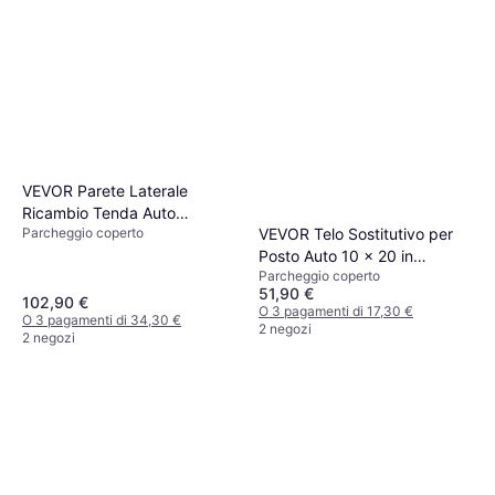
VEVOR Parete Laterale
Ricambio Tenda Auto
VEVOR Telo Sostitutivo per
Parcheggio coperto
10x20ft (Superficie edificio )
Posto Auto 10 x 20 in
Parcheggio coperto
(Superficie edificio )
51,90 €
102,90 €
O 3 pagamenti di 17,30 €
O 3 pagamenti di 34,30 €
2 negozi
2 negozi