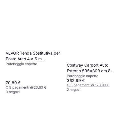
VEVOR Tenda Sostitutiva per
Posto Auto 4 x 6 m
Parcheggio coperto
(Superficie edificio )
Costway Carport Auto
Esterno 595x300 cm 8
Parcheggio coperto
Pareti Laterali (Superficie
362,99 €
edificio )
70,89 €
O 3 pagamenti di 120,99 €
O 3 pagamenti di 23,63 €
2 negozi
3 negozi