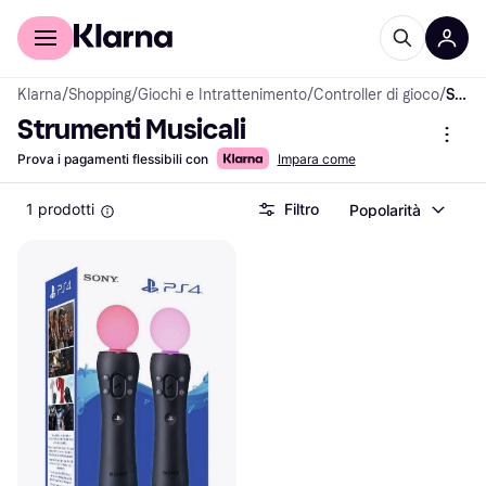
Per il tuo shopping
Per le aziende
Klarna
/
Shopping
/
Giochi e Intrattenimento
/
Controller di gioco
/
Strumenti Musicali
Strumenti Musicali
Prova i pagamenti flessibili con
Impara come
1 prodotti
Filtro
Popolarità