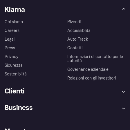
Klarna
Chi siamo
Rivendi
Careers
Accessibilità
Legal
Auto-Track
Press
Contatti
Privacy
Informazioni di contatto per le
autorità
Sicurezza
Governance aziendale
Sostenibilità
Relazioni con gli investitori
Clienti
Assistenza
Arbitro bancario
Business
Login
Promessa di protezione contro
le frodi
Supporto aziende
Portale per sviluppatori
La Klarna app
Impostazioni sulla privacy
Accesso aziende
Stato operativo
Esplora i negozi