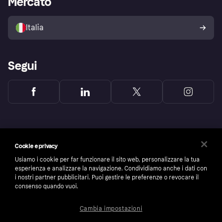
Mercato
Il tuo diritto di recesso
Vendi con Klarna
Piattaforme e partner
Politica di protezione
dell'acquirente Klarna
Italia
Segui
Cookie e privacy
Usiamo i cookie per far funzionare il sito web, personalizzare la tua
esperienza e analizzare la navigazione. Condividiamo anche i dati con
i nostri partner pubblicitari. Puoi gestire le preferenze o revocare il
consenso quando vuoi.
Cambia impostazioni
Copyright © 2005-2026 Klarna Bank AB (publ). Headquarters: Stockholm, Sweden. All