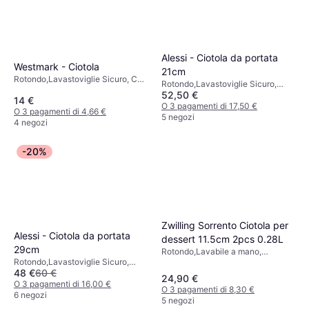
Alessi - Ciotola da portata
Westmark - Ciotola
21cm
Rotondo,Lavastoviglie Sicuro, Con
Rotondo,Lavastoviglie Sicuro,
Manico, Anello appendiabiti,
52,50 €
Acciaio, Ceramica, Metallo,
14 €
Acciaio inossidabile, Plastica,
Acciaio inossidabile, Porcellana,
O 3 pagamenti di 17,50 €
O 3 pagamenti di 4,66 €
Argento, Acciaio Inossidabile, Nero
Pietra Ollare, Nero, Multicolore,
5 negozi
4 negozi
Rosso
-20%
Zwilling Sorrento Ciotola per
Alessi - Ciotola da portata
dessert 11.5cm 2pcs 0.28L
29cm
Rotondo,Lavabile a mano,
Rotondo,Lavastoviglie Sicuro,
Impilabile, Lavastoviglie Sicuro,
48 €
60 €
Acciaio, Ceramica, Acciaio
Microonde Sicuro, Vetro,
24,90 €
inossidabile, Pietra Ollare, Rosso,
O 3 pagamenti di 16,00 €
Trasparente
O 3 pagamenti di 8,30 €
Nero
6 negozi
5 negozi