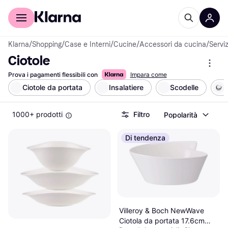
Per il tuo shopping
Per le aziende
Klarna
/
Shopping
/
Case e Interni
/
Cucine
/
Accessori da cucina
/
Serviz
Ciotole
Prova i pagamenti flessibili con
Impara come
Ciotole da portata
Insalatiere
Scodelle
1000+ prodotti
Filtro
Popolarità
Di tendenza
Villeroy & Boch NewWave
Ciotola da portata 17.6cm