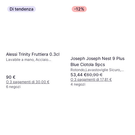
Di tendenza
-12%
Alessi Trinity Fruttiera 0.3cl
Joseph Joseph Nest 9 Plus
Lavabile a mano, Acciaio
Blue Ciotola 9pcs
inossidabile, Nero, Acciaio
Inossidabile
Rotondo,Lavastoviglie Sicuro,
53,44 €
60,90 €
Antiscivolo, Senza BPA, Impilabile,
90 €
Acciaio inossidabile, Blu
O 3 pagamenti di 17,81 €
O 3 pagamenti di 30,00 €
4 negozi
6 negozi