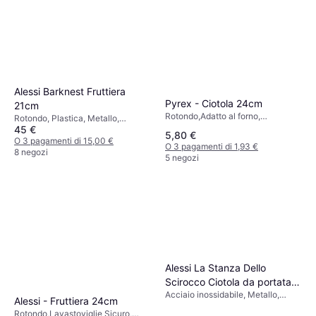
Alessi Barknest Fruttiera
Pyrex - Ciotola 24cm
21cm
Rotondo,Adatto al forno,
Rotondo, Plastica, Metallo,
Congelatore Sicuro, Microonde
45 €
Acciaio, Argento, Legno, Acciaio
5,80 €
Sicuro, Antiaderente,
inossidabile, Bianco, Nero,
O 3 pagamenti di 15,00 €
O 3 pagamenti di 1,93 €
Lavastoviglie Sicuro, Vetro,
Argento, Acciaio Inossidabile,
8 negozi
5 negozi
Trasparente
Grigio, Oro
Alessi La Stanza Dello
Scirocco Ciotola da portata
Acciaio inossidabile, Metallo,
25cm
Alessi - Fruttiera 24cm
Acciaio, Nero, Acciaio
Rotondo,Lavastoviglie Sicuro,