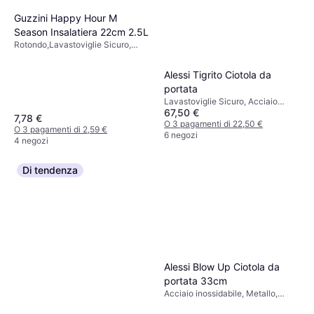
Guzzini Happy Hour M
Season Insalatiera 22cm 2.5L
Rotondo,Lavastoviglie Sicuro,
Plastica, Trasparente, Multicolore
Alessi Tigrito Ciotola da
portata
Lavastoviglie Sicuro, Acciaio
67,50 €
inossidabile, Plastica
7,78 €
O 3 pagamenti di 22,50 €
O 3 pagamenti di 2,59 €
6 negozi
4 negozi
Di tendenza
Alessi Blow Up Ciotola da
portata 33cm
Acciaio inossidabile, Metallo,
Acciaio, Argento, Multicolore,