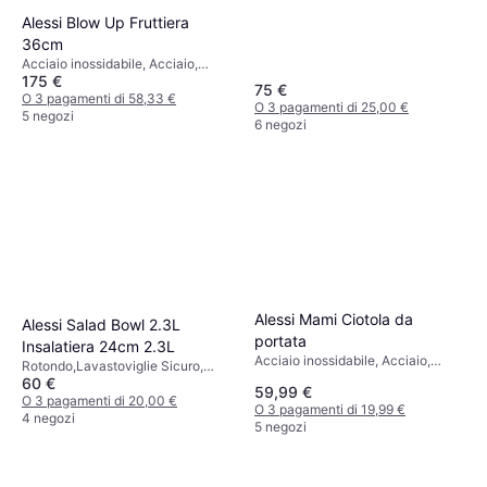
Grigio, Acciaio Inossidabile
Alessi Blow Up Fruttiera
36cm
Acciaio inossidabile, Acciaio,
175 €
Bianco, Grigio, Argento,
75 €
Multicolore, Acciaio Inossidabile
O 3 pagamenti di 58,33 €
O 3 pagamenti di 25,00 €
5 negozi
6 negozi
Alessi Mami Ciotola da
Alessi Salad Bowl 2.3L
portata
Insalatiera 24cm 2.3L
Acciaio inossidabile, Acciaio,
Rotondo,Lavastoviglie Sicuro,
Argento, Bianco
60 €
Acciaio inossidabile, Acciaio
59,99 €
Inossidabile, Trasparente, Argento
O 3 pagamenti di 20,00 €
O 3 pagamenti di 19,99 €
4 negozi
5 negozi