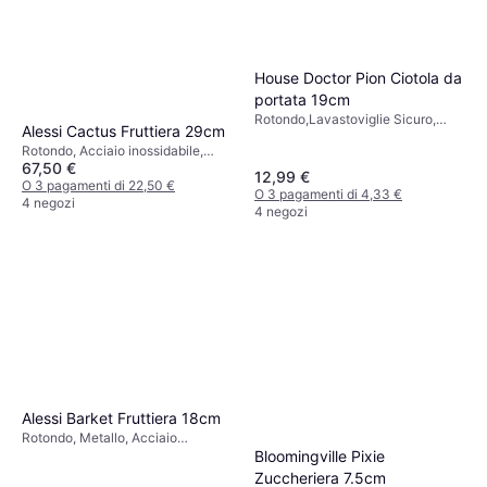
House Doctor Pion Ciotola da
portata 19cm
Rotondo,Lavastoviglie Sicuro,
Alessi Cactus Fruttiera 29cm
Microonde Sicuro, Pietra Ollare,
Rotondo, Acciaio inossidabile,
Bianco, Nero
67,50 €
Bianco, Nero, Argento
12,99 €
O 3 pagamenti di 22,50 €
O 3 pagamenti di 4,33 €
4 negozi
4 negozi
Alessi Barket Fruttiera 18cm
Rotondo, Metallo, Acciaio
inossidabile, Acciaio, Bianco,
Bloomingville Pixie
Nero, Rosso, Grigio, Argento, Oro
Zuccheriera 7.5cm