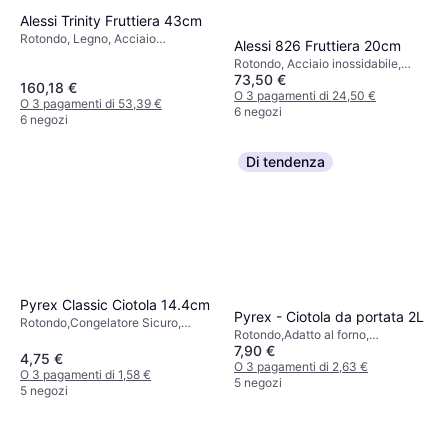
Alessi Trinity Fruttiera 43cm
Rotondo, Legno, Acciaio
Alessi 826 Fruttiera 20cm
inossidabile, Acciaio, Naturale,
Rotondo, Acciaio inossidabile,
Argento, Grigio, Acciaio
73,50 €
Metallo, Acciaio, Acciaio
160,18 €
Inossidabile, Nero
Inossidabile, Argento
O 3 pagamenti di 24,50 €
O 3 pagamenti di 53,39 €
6 negozi
6 negozi
Di tendenza
Pyrex Classic Ciotola 14.4cm
Pyrex - Ciotola da portata 2L
Rotondo,Congelatore Sicuro,
Rotondo,Adatto al forno,
Adatto al forno, Lavastoviglie
7,90 €
Lavastoviglie Sicuro, Congelatore
Sicuro, Microonde Sicuro, Vetro,
4,75 €
Sicuro, Microonde Sicuro, Vetro,
O 3 pagamenti di 2,63 €
Trasparente
O 3 pagamenti di 1,58 €
Trasparente
5 negozi
5 negozi