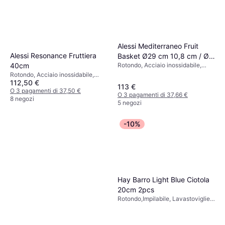
Alessi Mediterraneo Fruit
Alessi Resonance Fruttiera
Basket Ø29 cm 10,8 cm / Ø
40cm
Rotondo, Acciaio inossidabile,
29 cm Fruttiera 29cm
Argento
Rotondo, Acciaio inossidabile,
112,50 €
Metallo, Acciaio, Rosa,
113 €
Multicolore, Argento, Acciaio
O 3 pagamenti di 37,50 €
O 3 pagamenti di 37,66 €
Inossidabile
8 negozi
5 negozi
-10%
Hay Barro Light Blue Ciotola
20cm 2pcs
Rotondo,Impilabile, Lavastoviglie
Sicuro, Blu