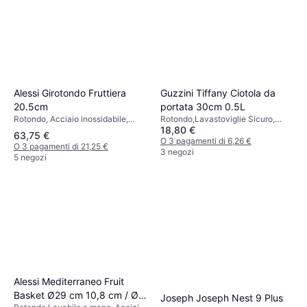
Alessi Girotondo Fruttiera
Guzzini Tiffany Ciotola da
20.5cm
portata 30cm 0.5L
Rotondo, Acciaio inossidabile,
Rotondo,Lavastoviglie Sicuro,
18,80 €
Argento
Plastica, Vetro, Melamina, Bianco,
63,75 €
Grigio, Blu, Multicolore,
O 3 pagamenti di 6,26 €
O 3 pagamenti di 21,25 €
Trasparente
3 negozi
5 negozi
Alessi Mediterraneo Fruit
Basket Ø29 cm 10,8 cm / Ø
Joseph Joseph Nest 9 Plus