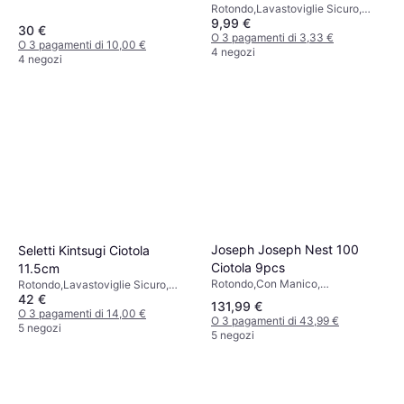
Rotondo,Lavastoviglie Sicuro,
9,99 €
Microonde Sicuro, Pietra Ollare,
30 €
Legno, Verde
O 3 pagamenti di 3,33 €
O 3 pagamenti di 10,00 €
4 negozi
4 negozi
Joseph Joseph Nest 100
Seletti Kintsugi Ciotola
Ciotola 9pcs
11.5cm
Rotondo,Con Manico,
Rotondo,Lavastoviglie Sicuro,
Lavastoviglie Sicuro, Antiscivolo,
42 €
Porcellana, Ceramica, Oro,
131,99 €
Impilabile, Acciaio inossidabile,
Multicolore, Bianco, Giallo
O 3 pagamenti di 14,00 €
O 3 pagamenti di 43,99 €
Acciaio Inossidabile
5 negozi
5 negozi