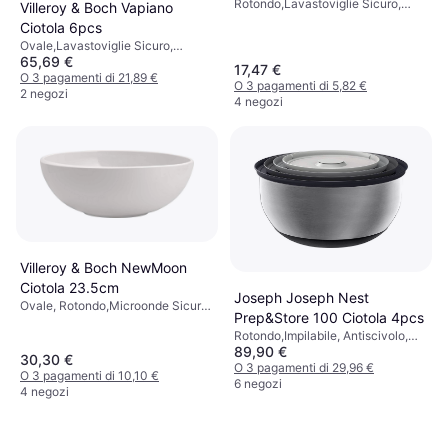
Rotondo,Lavastoviglie Sicuro,
0.6L
Villeroy & Boch Vapiano
Microonde Sicuro, Porcellana,
Ciotola 6pcs
Bianco
Ovale,Lavastoviglie Sicuro,
65,69 €
Microonde Sicuro, Porcellana,
17,47 €
Bianco
O 3 pagamenti di 21,89 €
O 3 pagamenti di 5,82 €
2 negozi
4 negozi
Villeroy & Boch NewMoon
Ciotola 23.5cm
Joseph Joseph Nest
Ovale, Rotondo,Microonde Sicuro,
Prep&Store 100 Ciotola 4pcs
Lavastoviglie Sicuro, Ceramica,
Rotondo,Impilabile, Antiscivolo,
Porcellana, Porcellana Bone
89,90 €
Con Manico, Lavastoviglie Sicuro,
China, Beige, Bianco
30,30 €
Acciaio, Acciaio inossidabile,
O 3 pagamenti di 29,96 €
O 3 pagamenti di 10,10 €
Silicone, Grigio, Acciaio
6 negozi
4 negozi
Inossidabile, Nero, Argento