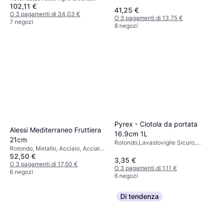
Inossidabile, Argento, Grigio,
102,11 €
Acciaio inossidabile, Acciaio
Bianco, Trasparente, Rosa,
41,25 €
Inossidabile
O 3 pagamenti di 34,03 €
Multicolore
O 3 pagamenti di 13,75 €
7 negozi
8 negozi
Pyrex - Ciotola da portata
Alessi Mediterraneo Fruttiera
16.9cm 1L
21cm
Rotondo,Lavastoviglie Sicuro,
Rotondo, Metallo, Acciaio, Acciaio
Microonde Sicuro, Vetro,
52,50 €
inossidabile, Plastica, Argento,
Trasparente
3,35 €
Rosa, Rosso, Acciaio Inossidabile,
O 3 pagamenti di 17,50 €
O 3 pagamenti di 1,11 €
Grigio, Bianco
6 negozi
6 negozi
Di tendenza