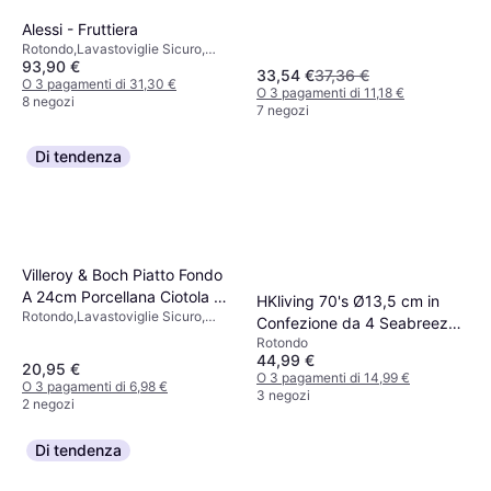
Alessi - Fruttiera
Rotondo,Lavastoviglie Sicuro,
93,90 €
Acciaio inossidabile, Argento
33,54 €
37,36 €
O 3 pagamenti di 31,30 €
O 3 pagamenti di 11,18 €
8 negozi
7 negozi
Di tendenza
Villeroy & Boch Piatto Fondo
A 24cm Porcellana Ciotola da
HKliving 70's Ø13,5 cm in
Rotondo,Lavastoviglie Sicuro,
portata 43.2cl 23.5cm
Confezione da 4 Seabreeze
Senza BPA, Microonde Sicuro,
Rotondo
Ciotola
Impilabile, Porcellana, Nero
44,99 €
20,95 €
O 3 pagamenti di 14,99 €
O 3 pagamenti di 6,98 €
3 negozi
2 negozi
Di tendenza