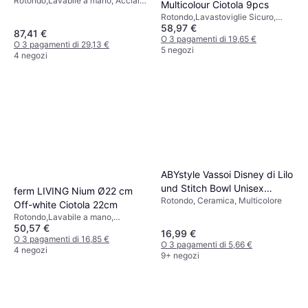
Rotondo,Lavabile a mano, Acciaio
29 cm Fruttiera 29cm
Multicolour Ciotola 9pcs
inossidabile, Rosso
Rotondo,Lavastoviglie Sicuro,
58,97 €
Antiscivolo, Senza BPA, Impilabile,
87,41 €
Acciaio inossidabile, Multicolore
O 3 pagamenti di 19,65 €
O 3 pagamenti di 29,13 €
5 negozi
4 negozi
ABYstyle Vassoi Disney di Lilo
und Stitch Bowl Unisex
ferm LIVING Nium Ø22 cm
Rotondo, Ceramica, Multicolore
Multicolore Ciotola
Off-white Ciotola 22cm
Rotondo,Lavabile a mano,
50,57 €
Terracotta, Bianco
16,99 €
O 3 pagamenti di 16,85 €
O 3 pagamenti di 5,66 €
4 negozi
9+ negozi