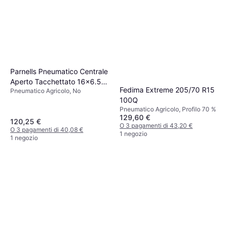
Parnells Pneumatico Centrale
Aperto Tacchettato 16x6.50-
Fedima Extreme 205/70 R15
Pneumatico Agricolo, No
8
100Q
Pneumatico Agricolo, Profilo 70 %
129,60 €
120,25 €
O 3 pagamenti di 43,20 €
O 3 pagamenti di 40,08 €
1 negozio
1 negozio