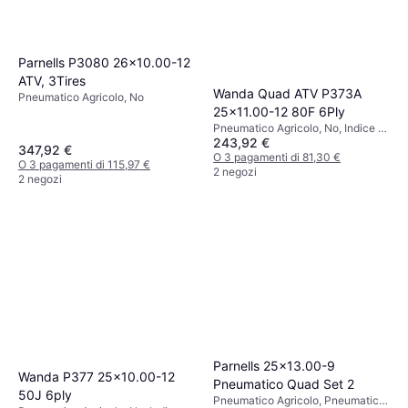
Parnells P3080 26x10.00-12
ATV, 3Tires
Wanda Quad ATV P373A
Pneumatico Agricolo, No
25x11.00-12 80F 6Ply
Pneumatico Agricolo, No, Indice di
243,92 €
Velocità F (80km/h)
347,92 €
O 3 pagamenti di 81,30 €
O 3 pagamenti di 115,97 €
2 negozi
2 negozi
Parnells 25x13.00-9
Wanda P377 25x10.00-12
Pneumatico Quad Set 2
50J 6ply
Pneumatico Agricolo, Pneumatici