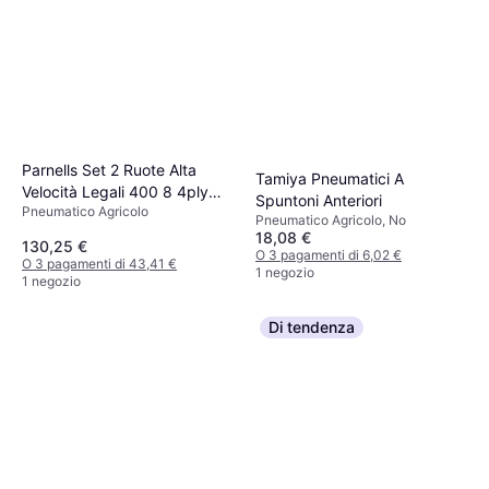
Parnells Set 2 Ruote Alta
Tamiya Pneumatici A
Velocità Legali 400 8 4ply
Spuntoni Anteriori
Pneumatico Agricolo
100mm
Pneumatico Agricolo, No
18,08 €
130,25 €
O 3 pagamenti di 6,02 €
O 3 pagamenti di 43,41 €
1 negozio
1 negozio
Di tendenza