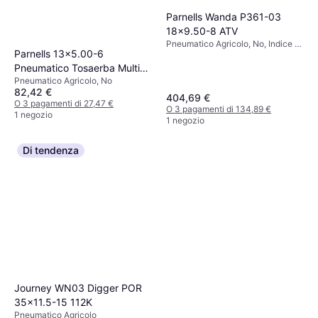
Parnells Wanda P361-03
18x9.50-8 ATV
Pneumatico Agricolo, No, Indice di
Parnells 13x5.00-6
Velocità J (100 km/h)
Pneumatico Tosaerba Multi
Pneumatico Agricolo, No
Turf 4 Strati
82,42 €
404,69 €
O 3 pagamenti di 27,47 €
O 3 pagamenti di 134,89 €
1 negozio
1 negozio
Di tendenza
Journey WN03 Digger POR
35x11.5-15 112K
Pneumatico Agricolo