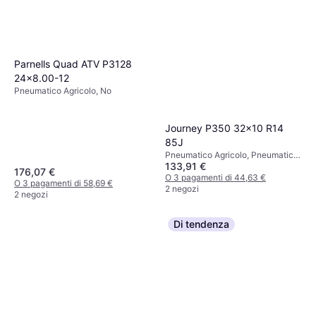
Parnells Quad ATV P3128
24x8.00-12
Pneumatico Agricolo, No
Journey P350 32x10 R14
85J
Pneumatico Agricolo, Pneumatici
133,91 €
estivi, No, Indice di Velocità J (100
176,07 €
km/h)
O 3 pagamenti di 44,63 €
O 3 pagamenti di 58,69 €
2 negozi
2 negozi
Di tendenza