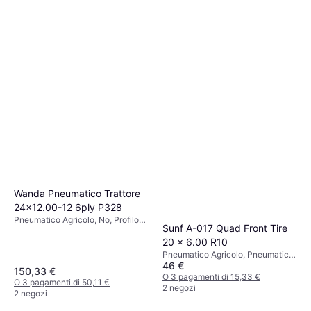
Wanda Pneumatico Trattore
24x12.00-12 6ply P328
Pneumatico Agricolo, No, Profilo
Sunf A-017 Quad Front Tire
30 %, Indice di Velocità P (150
20 x 6.00 R10
km/h)
Pneumatico Agricolo, Pneumatici
46 €
estivi, No, Indice di Velocità N (140
150,33 €
km/h)
O 3 pagamenti di 15,33 €
O 3 pagamenti di 50,11 €
2 negozi
2 negozi