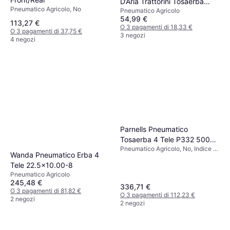
D’Aria Trattorini Tosaerba
Pneumatico Agricolo, No
Pneumatico Agricolo
16x6.50-8 4PR
54,99 €
113,27 €
O 3 pagamenti di 18,33 €
O 3 pagamenti di 37,75 €
3 negozi
4 negozi
Parnells Pneumatico
Tosaerba 4 Tele P332 500
Pneumatico Agricolo, No, Indice di
kg
Wanda Pneumatico Erba 4
Velocità P (150 km/h), H (210
Tele 22.5x10.00-8
km/h)
Pneumatico Agricolo
245,48 €
336,71 €
O 3 pagamenti di 81,82 €
O 3 pagamenti di 112,23 €
2 negozi
2 negozi