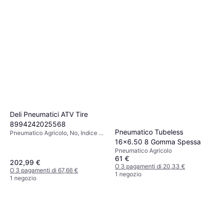
Deli Pneumatici ATV Tire
8994242025568
Pneumatico Tubeless
Pneumatico Agricolo, No, Indice di
Velocità F (80km/h)
16x6.50 8 Gomma Spessa
Pneumatico Agricolo
61 €
202,99 €
O 3 pagamenti di 20,33 €
O 3 pagamenti di 67,66 €
1 negozio
1 negozio