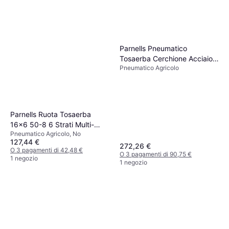
Parnells Pneumatico
Tosaerba Cerchione Acciaio
Pneumatico Agricolo
4 Strati P332 20 mm Set 4
Parnells Ruota Tosaerba
16x6 50-8 6 Strati Multi-
Pneumatico Agricolo, No
Terreno
127,44 €
272,26 €
O 3 pagamenti di 42,48 €
O 3 pagamenti di 90,75 €
1 negozio
1 negozio