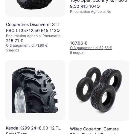
Toyo Open Country M/T 30 x
9.50 R15 104Q
Pneumatico Agricolo, No
Coopertires Discoverer STT
PRO LT35x12.50 R15 113Q
Pneumatico Agricolo, Pneumatici
215,71 €
estivi, No, Profilo 65 %, Indice di
187,96 €
Velocità Q (160 km/h)
O 3 pagamenti di 71,90 €
O 3 pagamenti di 62,65 €
5 negozi
5 negozi
Kenda K299 24x8.00-12 TL
Wiltec Copertoni Camere
Front/Rear