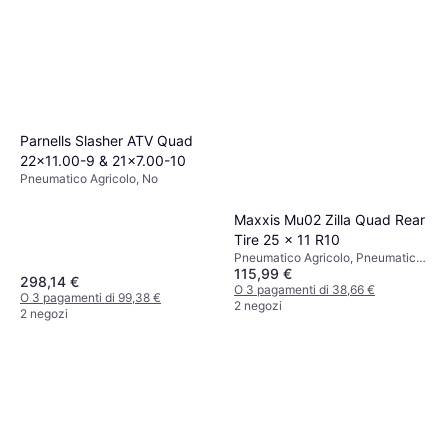
Parnells Slasher ATV Quad
22x11.00-9 & 21x7.00-10
Pneumatico Agricolo, No
Maxxis Mu02 Zilla Quad Rear
Tire 25 x 11 R10
Pneumatico Agricolo, Pneumatici
115,99 €
4 stagioni, No, Indice di Velocità J
298,14 €
(100 km/h)
O 3 pagamenti di 38,66 €
O 3 pagamenti di 99,38 €
2 negozi
2 negozi