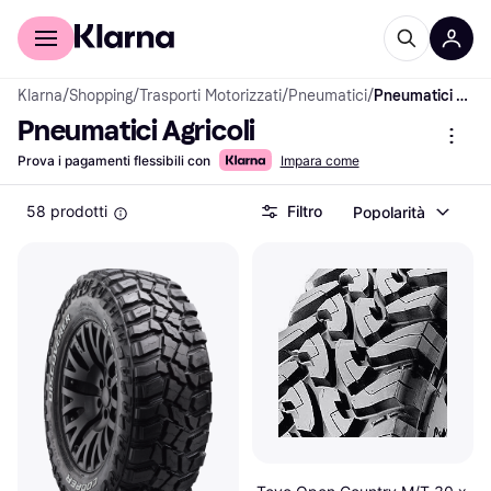
Per il tuo shopping
Per le aziende
Klarna
/
Shopping
/
Trasporti Motorizzati
/
Pneumatici
/
Pneumatici Agricoli
Pneumatici Agricoli
Prova i pagamenti flessibili con
Impara come
58 prodotti
Filtro
Popolarità