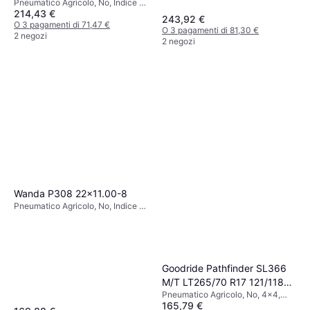
Pneumatico Agricolo, No, Indice di
estivi
214,43 €
Velocità J (100 km/h)
243,92 €
O 3 pagamenti di 71,47 €
O 3 pagamenti di 81,30 €
2 negozi
2 negozi
Wanda P308 22x11.00-8
Pneumatico Agricolo, No, Indice di
Velocità V (240 km/h)
Goodride Pathfinder SL366
M/T LT265/70 R17 121/118Q
Pneumatico Agricolo, No, 4x4,
10PR, POR OWL
165,79 €
Auto Passeggeri, Profilo 70 %