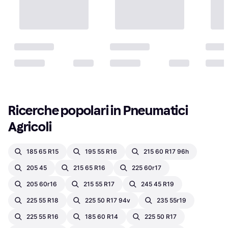
Ricerche popolari in Pneumatici 
Agricoli
185 65 R15
195 55 R16
215 60 R17 96h
205 45
215 65 R16
225 60r17
205 60r16
215 55 R17
245 45 R19
225 55 R18
225 50 R17 94v
235 55r19
225 55 R16
185 60 R14
225 50 R17