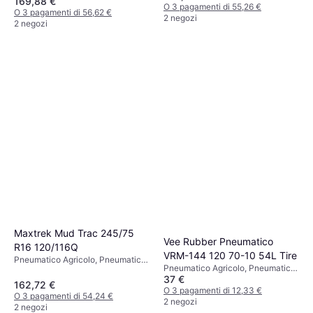
169,88 €
O 3 pagamenti di 55,26 €
O 3 pagamenti di 56,62 €
2 negozi
2 negozi
Maxtrek Mud Trac 245/75
Vee Rubber Pneumatico
R16 120/116Q
VRM-144 120 70-10 54L Tire
Pneumatico Agricolo, Pneumatici
Pneumatico Agricolo, Pneumatici
estivi, No, Profilo 75 %, Indice di
37 €
4 stagioni, No, Indice di Velocità V
Velocità Q (160 km/h)
162,72 €
(240 km/h)
O 3 pagamenti di 12,33 €
O 3 pagamenti di 54,24 €
2 negozi
2 negozi