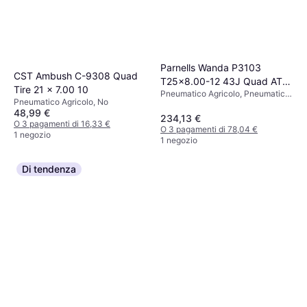
Parnells Wanda P3103
CST Ambush C-9308 Quad
T25x8.00-12 43J Quad ATV,
Tire 21 x 7.00 10
Pneumatico Agricolo, Pneumatici
2 Tires
Pneumatico Agricolo, No
estivi, No, Indice di Velocità J (100
48,99 €
km/h)
234,13 €
O 3 pagamenti di 16,33 €
O 3 pagamenti di 78,04 €
1 negozio
1 negozio
Di tendenza