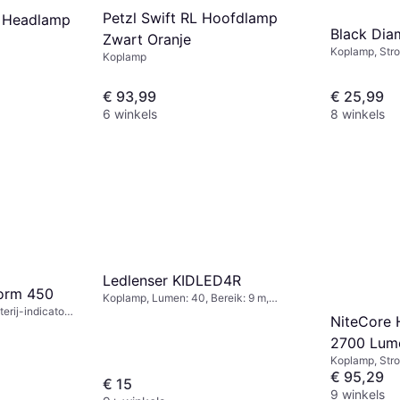
Petzl Swift RL Hoofdlamp
m Headlamp
Black Di
Zwart Oranje
Koplamp, Stro
Koplamp
Lumen: 350, B
46g
€ 93,99
€ 25,99
6 winkels
8 winkels
Ledlenser KIDLED4R
orm 450
Koplamp, Lumen: 40, Bereik: 9 m,
erij-indicator,
Gewicht: 25g
NiteCore
2700 Lum
Koplamp, Stro
indicator, Wa
€ 95,29
€ 15
Bereik: 134 m
9 winkels