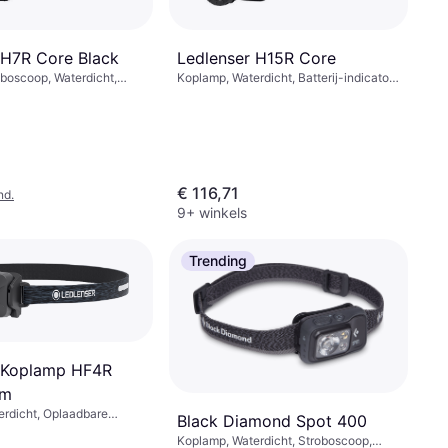
Ledlenser H15R Core
 H7R Core Black
Koplamp, Waterdicht, Batterij-indicator,
boscoop, Waterdicht,
Verstelbare Heldere Vlek (focus),
Bereik: 250 m, Gewicht:
Lumen: 2500, Bereik: 250 m, Gewicht:
380g
€ 116,71
nd.
9+ winkels
Trending
 Koplamp HF4R
lm
rdicht, Oplaadbare
Black Diamond Spot 400
grepen, Lumen: 500,
Koplamp, Waterdicht, Stroboscoop,
, Gewicht: 72g