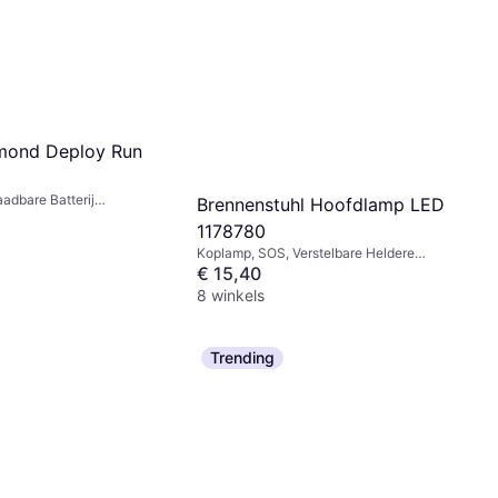
mond Deploy Run
adbare Batterij
Brennenstuhl Hoofdlamp LED
umen: 325, Bereik: 52 m,
1178780
5g
Koplamp, SOS, Verstelbare Heldere
Vlek (focus), Oplaadbare Batterij
€ 15,40
Inbegrepen, Lumen: 200, Bereik: 100 m,
8 winkels
Gewicht: 214g
Trending