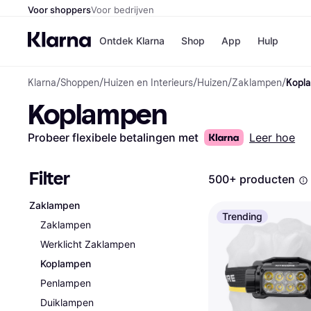
Voor shoppers
Voor bedrijven
Ontdek Klarna
Shop
App
Hulp
Klarna
/
Shoppen
/
Huizen en Interieurs
/
Huizen
/
Zaklampen
/
Kopl
Winkels
Koplampen
MediaMark
B
Bol
B
Booking.c
B
Probeer flexibele betalingen met
Leer hoe
H&M
B
Kruidvat
Filter
500+ producten
Zaklampen
Winkeloverzich
Trending
Zaklampen
Werklicht Zaklampen
Koplampen
Penlampen
Duiklampen