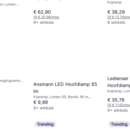
Koplamp
500, Bereik: 100 m, Gewicht: 79g
or, Lumen:
cht: 167g
€ 62,90
€ 38,29
Of € 20,96/mnd.
Of € 12,76/mn
9+ winkels
8 winkels
Ledlenser
wegingssensor,
Ansmann LED Hoofdlamp 65
Hoofdlam
grepen,
(focus),
lm
Koplamp, Lume
 Gewicht: 70g
Gewicht: 178
Koplamp, Lumen: 65, Bereik: 80 m,
€ 35,76
Gewicht: 66g
€ 9,99
Of € 11,92/mn
9+ winkels
9+ winkels
Trending
Trending