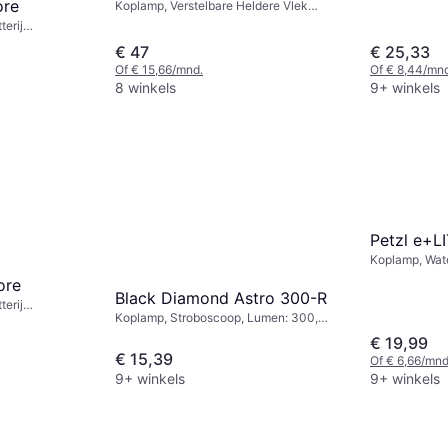
ore
Koplamp, Verstelbare Heldere Vlek
(focus), Oplaadbare Batterij Inbegrepen,
erij
Lumen: 600, Bereik: 100 m, Gewicht:
, Bereik: 300
€ 47
€ 25,33
104g
Of € 15,66/mnd.
Of € 8,44/mnd
8 winkels
9+ winkels
Petzl e+L
Koplamp, Wate
Lumen: 30, Be
ore
Black Diamond Astro 300-R
erij
Koplamp, Stroboscoop, Lumen: 300,
Bereik: 160 m,
Bereik: 55 m, Gewicht: 75g
€ 19,99
€ 15,39
Of € 6,66/mnd
9+ winkels
9+ winkels