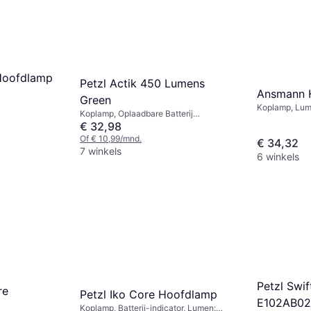
 Hoofdlamp
Petzl Actik 450 Lumens
Ansmann
Green
Koplamp, Lume
Koplamp, Oplaadbare Batterij
Gewicht: 52g
Inbegrepen, Lumen: 450
€ 32,98
Of € 10,99/mnd.
€ 34,32
7 winkels
6 winkels
Petzl Swif
re
Petzl Iko Core Hoofdlamp
E102AB02
Koplamp, Batterij-indicator, Lumen: