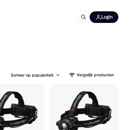
Login
ooruitrustingen
IM
Vergelijk producten
Sorteer op populariteit
categorieën