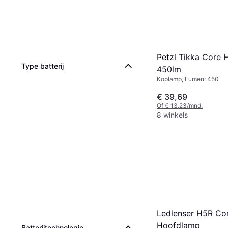
Petzl Tikka Core
Type batterij
450lm
Koplamp, Lumen: 450
€ 39,69
Of € 13,23/mnd.
8 winkels
Ledlenser H5R Co
Hoofdlamp
Batterijtechnologie