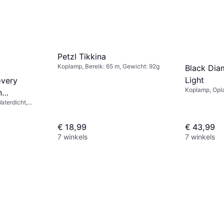
Petzl Tikkina
Koplamp, Bereik: 65 m, Gewicht: 92g
Black Dia
Light
overy
Koplamp, Opla
n
Inbegrepen, L
aterdicht,
Gewicht: 38.
grepen, Lumen:
icht: 103g
€ 18,99
€ 43,99
7 winkels
7 winkels