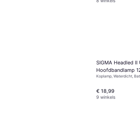
8 winkels
SIGMA Headled II
Hoofdbandlamp 1
Koplamp, Waterdicht, Batt
Lumen: 180, Bereik: 35 m
€ 18,99
9 winkels