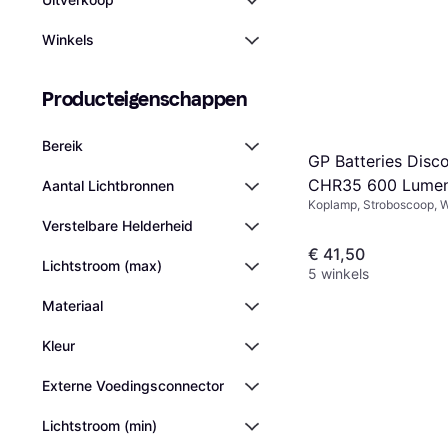
Winkels
Producteigenschappen
Bereik
GP Batteries Disc
CHR35 600 Lume
Aantal Lichtbronnen
Koplamp, Stroboscoop, W
Hoofdlamp
Oplaadbare Batterij Inbe
Verstelbare Helderheid
600, Bereik: 130 m, Gew
€ 41,50
Lichtstroom (max)
5 winkels
Materiaal
Kleur
Externe Voedingsconnector
Lichtstroom (min)