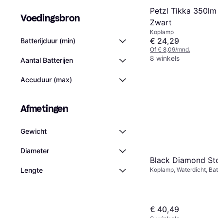
Petzl Tikka 350l
Voedingsbron
Zwart
Koplamp
€ 24,29
Batterijduur (min)
Of € 8,09/mnd.
8 winkels
Aantal Batterijen
Accuduur (max)
Afmetingen
Gewicht
Diameter
Black Diamond St
Koplamp, Waterdicht, Batt
Lengte
Lumen: 450
€ 40,49