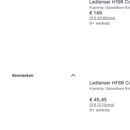
Ledlenser H19R C
Koplamp, Oplaadbare Batt
Inbegrepen, Lumen: 3500
€ 149
m, Gewicht: 374g
Of € 49,66/mnd.
9+ winkels
Kenmerken
Ledlenser HF6R C
Koplamp, Oplaadbare Batt
Inbegrepen, Lumen: 800, 
Gewicht: 126g
€ 45,45
Of € 15,15/mnd.
9+ winkels