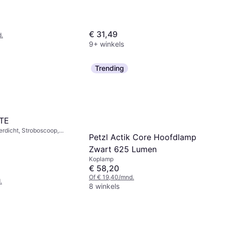
Lumen: 400, Bereik: 100 m, Gewicht:
44.5g
€ 31,49
.
9+ winkels
Trending
ITE
rdicht, Stroboscoop,
Petzl Actik Core Hoofdlamp
reik: 29 m, Gewicht: 26g
Zwart 625 Lumen
Koplamp
€ 58,20
Of € 19,40/mnd.
.
8 winkels