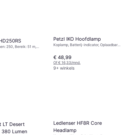
Petzl IKO Hoofdlamp
 HD250RS
Koplamp, Batterij-indicator, Oplaadbare
n: 250, Bereik: 51 m,
Batterij Inbegrepen, Lumen: 350,
Bereik: 80 m, Gewicht: 90g
€ 48,99
Of € 16,33/mnd.
9+ winkels
Ledlenser HF8R Core
t LT Desert
Headlamp
 380 Lumen