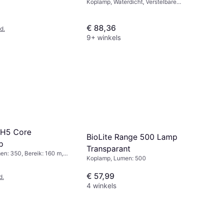
Koplamp, Waterdicht, Verstelbare
Heldere Vlek (focus), Batterij-indicator,
Oplaadbare Batterij Inbegrepen, SOS,
Lumen: 1600, Bereik: 210 m, Gewicht:
€ 88,36
d.
194g
9+ winkels
 H5 Core
BioLite Range 500 Lamp
p
Transparant
n: 350, Bereik: 160 m,
Koplamp, Lumen: 500
g
€ 57,99
d.
4 winkels