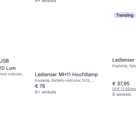
9+ winkels
Trending
Ledlense
 USB
Koplamp, Opla
20 Lum
Inbegrepen, V
Ledlenser MH11 Hoofdlamp
erij-indicator,
(focus), Batte
, Gewicht: 57g
Koplamp, Batterij-indicator, SOS,
Bereik: 180 m
€ 37,95
Stroboscoop, Lumen: 1000, Bereik: 320
€ 76
Of € 12,65/mn
m, Gewicht: 179g
9+ winkels
9 winkels