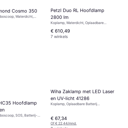
Petzl Duo RL Hoofdlamp
amond Cosmo 350
2800 lm
boscoop, Waterdicht,
ereik: 64 m, Gewicht:
Koplamp, Waterdicht, Oplaadbare
Batterij Inbegrepen, Lumen: 2800,
€ 610,49
Bereik: 255 m, Gewicht: 390g
7 winkels
Wiha Zaklamp met LED Laser
en UV-licht 41286
 HC35 Hoofdlamp
Koplamp, Oplaadbare Batterij
Inbegrepen, Batterij-indicator, Lumen:
en
310, Bereik: 65 m, Gewicht: 252g
boscoop, SOS, Batterij-
€ 67,34
terdicht, Lumen: 2700,
Of € 22,44/mnd.
, Gewicht: 100g