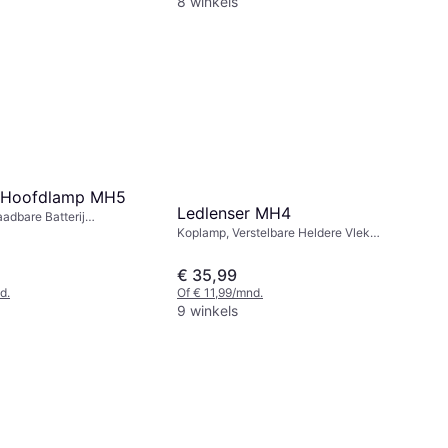
8 winkels
r Hoofdlamp MH5
Ledlenser MH4
adbare Batterij
Koplamp, Verstelbare Heldere Vlek
erstelbare Heldere Vlek
(focus), Lumen: 400, Bereik: 180 m,
rij-indicator, Lumen: 400,
Gewicht: 94g
, Gewicht: 94g
€ 35,99
d.
Of € 11,99/mnd.
9 winkels