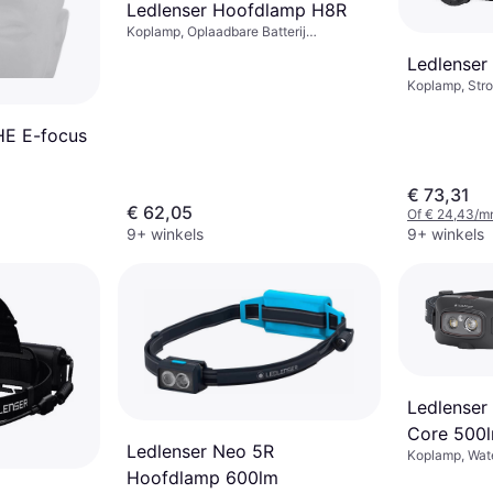
Ledlenser Hoofdlamp H8R
Koplamp, Oplaadbare Batterij
Inbegrepen, Batterij-indicator,
Ledlenser
Verstelbare Heldere Vlek (focus),
Lumen: 600, Bereik: 150 m
Koplamp, Stro
Lumen: 1000, 
259g
HE E-focus
€ 73,31
€ 62,05
Of € 24,43/m
9+ winkels
9+ winkels
Ledlenser
Core 500
Ledlenser Neo 5R
Koplamp, Wate
Batterij Inbe
Hoofdlamp 600lm
Bereik: 130 m