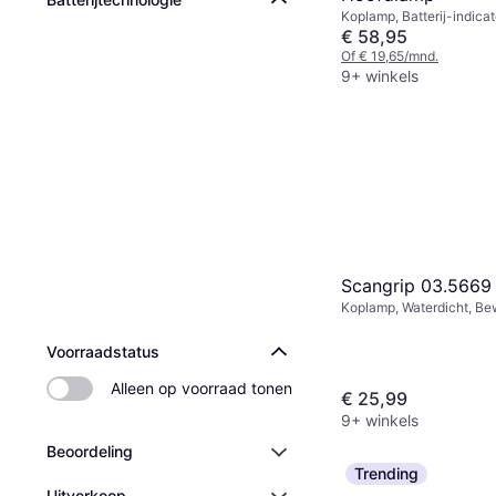
Koplamp, Batterij-indicat
500, Bereik: 200 m, Gewi
€ 58,95
Of € 19,65/mnd.
9+ winkels
Scangrip 03.5669
Koplamp, Waterdicht, Be
Oplaadbare Batterij Inbe
Verstelbare Heldere Vlek 
Voorraadstatus
Lumen: 150, Bereik: 1 m,
Alleen op voorraad tonen
€ 25,99
9+ winkels
Beoordeling
Trending
Uitverkoop