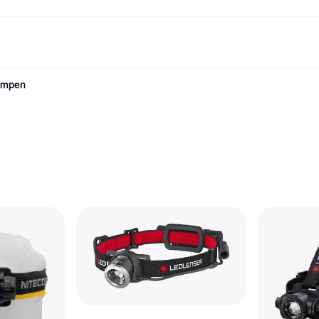
ampen
Betaalmethoden
Shop & vergelijk prijzen
Winkelen en beloningen
Financiën
Mobiel
Fotografieën
Kant
t
etaalmethoden
Aanbiedingen
Cashback
Gaming en Entertainment
Klarna Card
Reis-eS
etaal nu
Gezondheid & Schoonheid
Winkeloverzicht
Telefoons & Wearables
Saldo
om
etaal in 3 delen
Kleding
Lidmaatschappen
Kinderen en Familie
Spaarrekeningen
etaal in 30 dagen
Speelgoed
Vrienden uitnodigen
Gemotoriseerde Vervoersmiddelen
Vaste rekening
Huizen en Interieurs
Tuin en Terras
Flex rekening
Geluid & Beeld
Keukenapparaten
Sport en Outdoor
Huishoudapparaten
Computers
Boeken, Films en Muziek
t
Klussen
Alle 