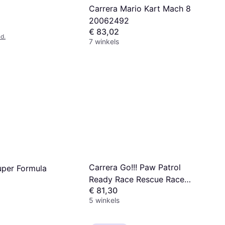
Carrera Mario Kart Mach 8
20062492
€ 83,02
d.
7 winkels
Carrera Go!!! Paw Patrol
uper Formula
Ready Race Rescue Race
€ 81,30
Track Set
5 winkels