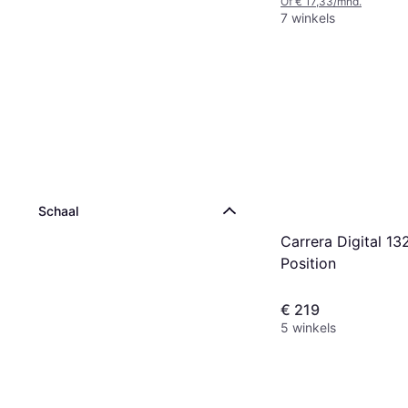
Of € 17,33/mnd.
7 winkels
Schaal
Carrera Digital 13
Position
€ 219
5 winkels