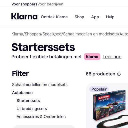
Voor shoppers
Voor bedrijven
Ontdek Klarna
Shop
App
Hulp
Klarna
/
Shoppen
/
Speelgoed
/
Schaalmodellen en modelsets
/
Aut
Winkels
Starterssets
Media
B
Bol
B
Booki
B
Probeer flexibele betalingen met
Leer hoe
H&M
B
Kruidv
Filter
66 producten
Schaalmodellen en modelsets
Populair
Autobanen
Winkelove
Starterssets
Uitbreidingssets
Accessoires & Onderdelen