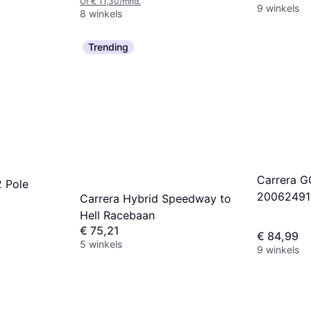
Of € 11,30/mnd.
9 winkels
8 winkels
Trending
Carrera GO
2 Pole
20062491
Carrera Hybrid Speedway to
Hell Racebaan
€ 75,21
€ 84,99
5 winkels
9 winkels