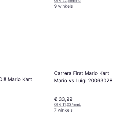
Of € 22,66/mnd.
9 winkels
Carrera First Mario Kart
!!! Mario Kart
Mario vs Luigi 20063028
€ 33,99
Of € 11,33/mnd.
7 winkels