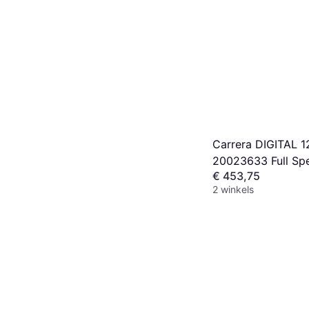
Carrera DIGITAL 1
20023633 Full Sp
€ 453,75
Startset
2 winkels