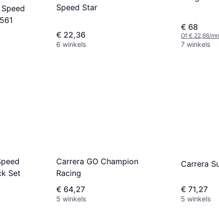
Speed Star
 Speed
561
€ 68
€ 22,36
Of € 22,66/mn
6 winkels
7 winkels
Speed
Carrera GO Champion
Carrera S
ck Set
Racing
€ 64,27
€ 71,27
5 winkels
5 winkels