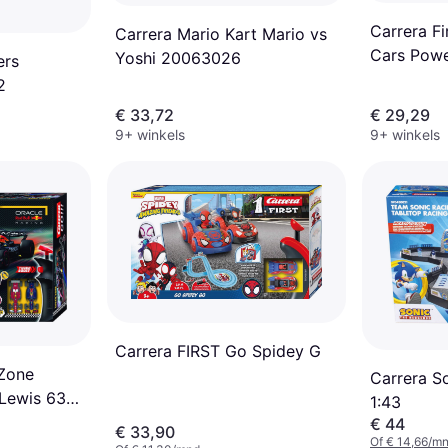
Carrera Fi
Carrera Mario Kart Mario vs
Cars Pow
Yoshi 20063026
ers
2
€ 33,72
€ 29,29
9+ winkels
9+ winkels
Carrera FIRST Go Spidey G
 Zone
Carrera S
Lewis 630
1:43
€ 44
€ 33,90
Of € 14,66/mn