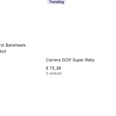
Trending
rst Batwheels
oll
Carrera GO!!! Super Rally
€ 72,36
3 winkels