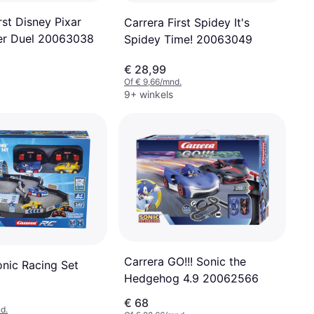
rst Disney Pixar
Carrera First Spidey It's
er Duel 20063038
Spidey Time! 20063049
€ 28,99
Of € 9,66/mnd.
9+ winkels
Carrera GO!!! Sonic the
onic Racing Set
Hedgehog 4.9 20062566
€ 68
d.