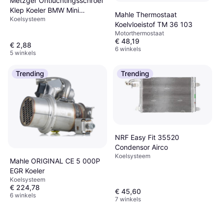
Metzger Ontluchtingsschroef
Klep Koeler BMW Mini
Mahle Thermostaat
Koelsysteem
4010189
Koelvloeistof TM 36 103
Motorthermostaat
€ 48,19
€ 2,88
6 winkels
5 winkels
Trending
Trending
NRF Easy Fit 35520
Condensor Airco
Koelsysteem
Mahle ORIGINAL CE 5 000P
EGR Koeler
Koelsysteem
€ 224,78
€ 45,60
6 winkels
7 winkels