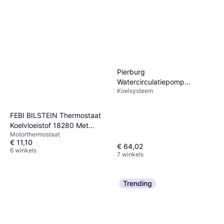
Pierburg
Watercirculatiepomp
Koelsysteem
Standkachel 12 Electrisch
7.02671.48.0
FEBI BILSTEIN Thermostaat
Koelvloeistof 18280 Met
Motorthermostaat
Afdichtring
€ 11,10
€ 64,02
6 winkels
7 winkels
Trending