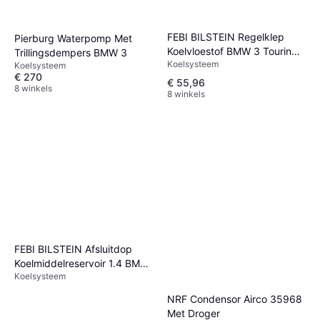
FEBI BILSTEIN Regelklep
Pierburg Waterpomp Met
Koelvloestof BMW 3 Touring
Trillingsdempers BMW 3
Koelsysteem
3 Sedan 5 Sedan
Koelsysteem
€ 270
€ 55,96
8 winkels
8 winkels
FEBI BILSTEIN Afsluitdop
Koelmiddelreservoir 1.4 BMW
Koelsysteem
36737
NRF Condensor Airco 35968
Met Droger