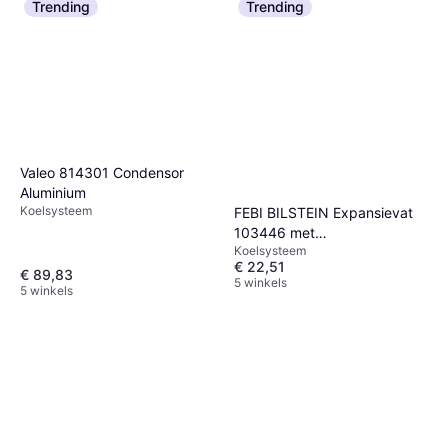
Trending
Trending
Valeo 814301 Condensor
Aluminium
Koelsysteem
FEBI BILSTEIN Expansievat
103446 met
Koelsysteem
Koelvloeistofpeilsensor
€ 22,51
€ 89,83
5 winkels
5 winkels