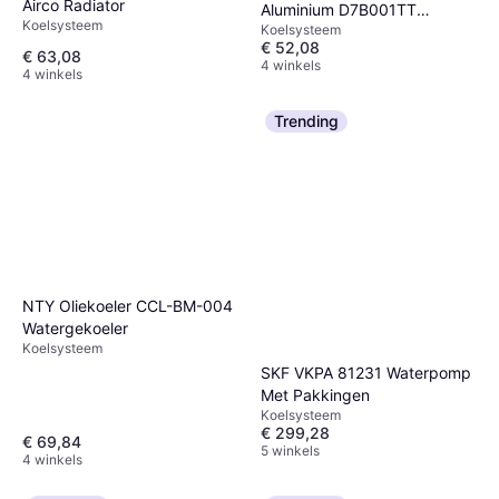
Airco Radiator
Aluminium D7B001TT
Koelsysteem
Koelsysteem
Koelribben
€ 52,08
€ 63,08
4 winkels
4 winkels
Trending
NTY Oliekoeler CCL-BM-004
Watergekoeler
Koelsysteem
SKF VKPA 81231 Waterpomp
Met Pakkingen
Koelsysteem
€ 299,28
€ 69,84
5 winkels
4 winkels