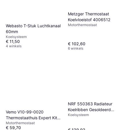
Metzger Thermostaat
Koelvloeistof 4006512
Motorthermostaat
Webasto T-Stuk Luchtkanaal
60mm
Koelsysteem
€ 11,50
€ 102,60
4 winkels
6 winkels
NRF 550363 Radiateur
Koelribben Gesoldeerd
Vemo V10-99-0020
Koelsysteem
Aluminium
Thermostaathuis Expert Kits
Motorthermostaat
Met Pakking
€ 59,70
€ 129,92