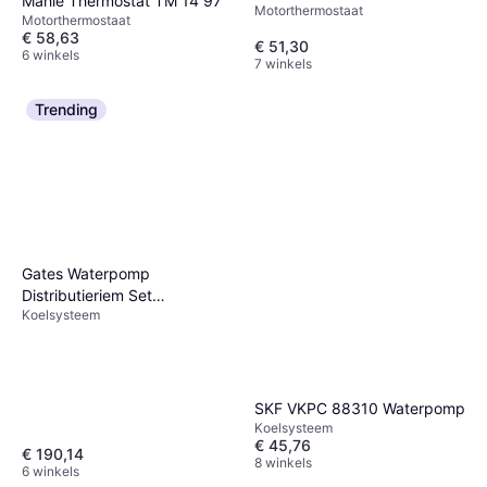
Mahle Thermostat TM 14 97
Motorthermostaat
Sedan
Motorthermostaat
€ 58,63
€ 51,30
6 winkels
7 winkels
Trending
Gates Waterpomp
Distributieriem Set
Koelsysteem
KP3T354HOB
SKF VKPC 88310 Waterpomp
Koelsysteem
€ 45,76
€ 190,14
8 winkels
6 winkels