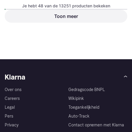
Je hebt 48 van de 13251 producten bekeken
Vemo Älkähler Lenkung
Koelsysteem
Toon meer
NRF 454190 Expansietank
Koelvloeistof
Koelsysteem
€ 15,74
€ 76,30
6 winkels
6 winkels
1
2
3
...
140
...
277
Klarna
Over ons
Gedragscode BNPL
Careers
Wikipink
Legal
Toegankelijkheid
Pers
Auto-Track
Privacy
Contact opnemen met Klarna