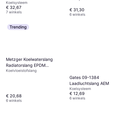
Koelsysteem
€ 32,67
€ 31,30
7 winkels
6 winkels
Trending
Metzger Koelwaterslang
Radiatorslang EPDM
Koelvloeistofslang
2420530
Gates 09-1384
Laadluchtslang AEM
Koelsysteem
€ 12,69
€ 20,68
6 winkels
6 winkels