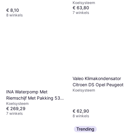
Koelsysteem
€ 63,80
€ 8,10
7 winkels
8 winkels
Valeo Klimakondensator
Citroen DS Opel Peugeot
Koelsysteem
INA Waterpomp Met
Riemschijf Met Pakking 538
Koelsysteem
0360 10
€ 269,29
€ 62,90
7 winkels
8 winkels
Trending