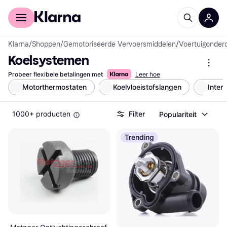
Voor shoppers
Voor bedrijven
Klarna
/
Shoppen
/
Gemotoriseerde Vervoersmiddelen
/
Voertuigonder
Koelsystemen
Probeer flexibele betalingen met
Leer hoe
Motorthermostaten
Koelvloeistofslangen
Inter
1000+ producten
Filter
Populariteit
Trending