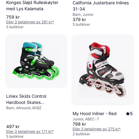
Konges Sløjd Rulleskøyter
California Justerbare Inlines
med Lys Kalamata
31-34
Barn, Junior
759 kr
379 kr
Eller 3 betalinger av 261 kr
*
5 butikker
5 butikker
Liniex Skids Control
Hardboot Skates
Barn, Allround, 608Z
Black/Blue/Green
My Hood Inliner - Red
5
Junior, ABEC-7
798 kr
497 kr
Eller 3 betalinger av 275 kr
*
Eller 3 betalinger av 171 kr
*
2 butikker
5 butikker