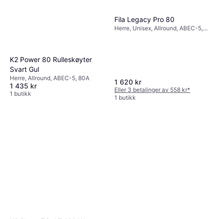
Fila Legacy Pro 80
Herre, Unisex, Allround, ABEC-5,
82A
K2 Power 80 Rulleskøyter
Svart Gul
Herre, Allround, ABEC-5, 80A
1 620 kr
1 435 kr
Eller 3 betalinger av 558 kr
*
1 butikk
1 butikk