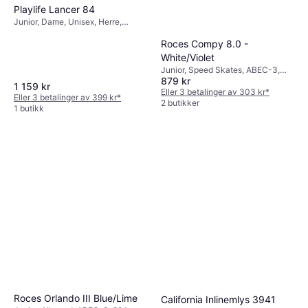
Playlife Lancer 84
Junior, Dame, Unisex, Herre,
Allround, ABEC-5, 82A
Roces Compy 8.0 -
White/Violet
Junior, Speed Skates, ABEC-3,
879 kr
82A
1 159 kr
Eller 3 betalinger av 303 kr
*
Eller 3 betalinger av 399 kr
*
2 butikker
1 butikk
Roces Orlando III Blue/Lime
California Inlinemlys 3941