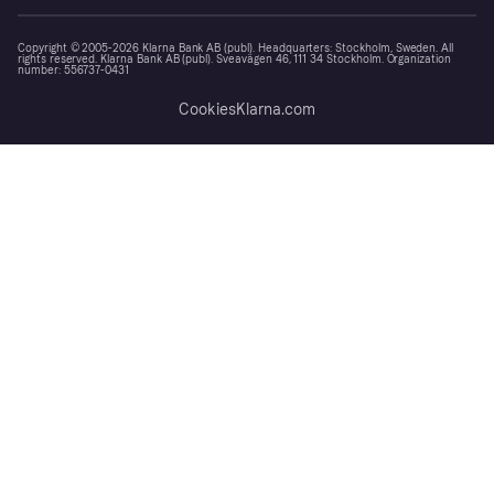
Copyright © 2005-2026 Klarna Bank AB (publ). Headquarters: Stockholm, Sweden. All
rights reserved. Klarna Bank AB (publ). Sveavägen 46, 111 34 Stockholm. Organization
number: 556737-0431
Cookies
Klarna.com