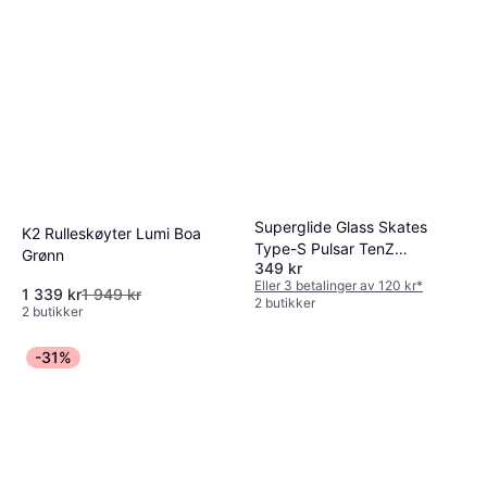
Superglide Glass Skates
K2 Rulleskøyter Lumi Boa
Type-S Pulsar TenZ
Grønn
349 kr
Signature Edition
Eller 3 betalinger av 120 kr
*
1 339 kr
1 949 kr
2 butikker
2 butikker
-31%