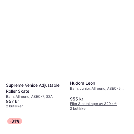
Hudora Leon
Supreme Venice Adjustable
Barn, Junior, Allround, ABEC-5,
Roller Skate
82A
Barn, Allround, ABEC-7, 82A
955 kr
957 kr
Eller 3 betalinger av 329 kr
*
2 butikker
2 butikker
-31%