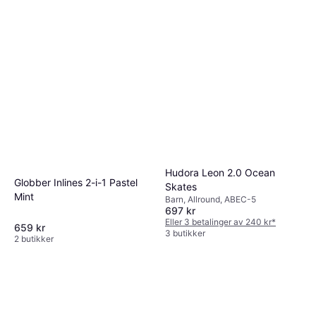
Hudora Leon 2.0 Ocean
Globber Inlines 2-i-1 Pastel
Skates
Mint
Barn, Allround, ABEC-5
697 kr
Eller 3 betalinger av 240 kr
*
659 kr
3 butikker
2 butikker