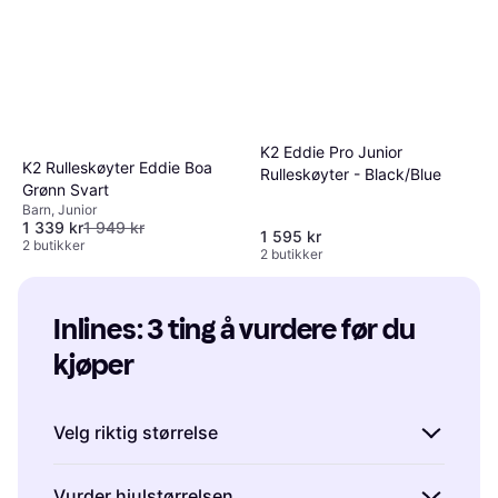
K2 Eddie Pro Junior
K2 Rulleskøyter Eddie Boa
Rulleskøyter - Black/Blue
Grønn Svart
Barn, Junior
1 339 kr
1 949 kr
1 595 kr
2 butikker
2 butikker
Inlines: 3 ting å vurdere før du 
kjøper
Velg riktig størrelse
Det er viktig å velge inlines som passer godt
Vurder hjulstørrelsen