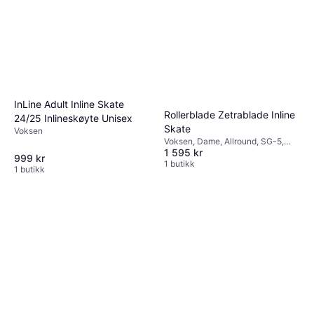
InLine Adult Inline Skate
Rollerblade Zetrablade Inline
24/25 Inlineskøyte Unisex
Skate
Voksen
Voksen, Dame, Allround, SG-5,
1 595 kr
82A
999 kr
1 butikk
1 butikk