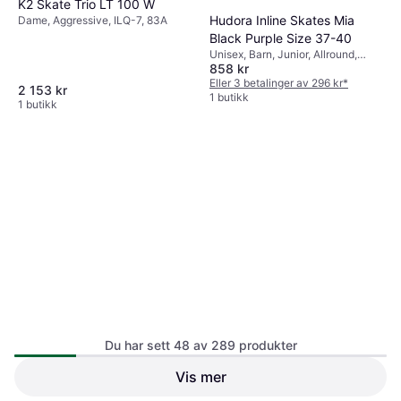
K2 Skate Trio LT 100 W
Hudora Inline Skates Mia
Dame, Aggressive, ILQ-7, 83A
Black Purple Size 37-40
Unisex, Barn, Junior, Allround,
858 kr
ABEC-5, 82A
Eller 3 betalinger av 296 kr
*
2 153 kr
1 butikk
1 butikk
Disney Stamp Princess
Justerbare 2-i-1 Inline
Barn, Junior, Allround, ABEC-7
Du har sett 48 av 289 produkter
Vis mer
STIGA Sports Tornado Inline