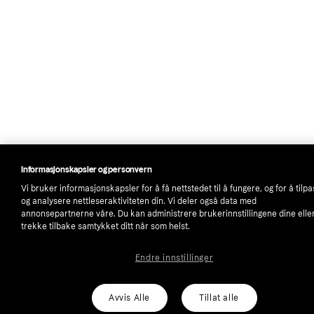
Informasjonskapsler og personvern
Vi bruker informasjonskapsler for å få nettstedet til å fungere, og for å tilp
og analysere nettleseraktiviteten din. Vi deler også data med
annonsepartnerne våre. Du kan administrere brukerinnstillingene dine elle
trekke tilbake samtykket ditt når som helst.
Endre innstillinger
Avvis Alle
Tillat alle