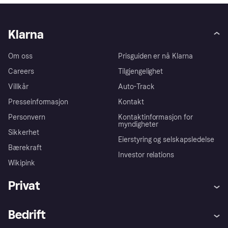
Klarna
Om oss
Prisguiden er nå Klarna
Careers
Tilgjengelighet
Villkår
Auto-Track
Presseinformasjon
Kontakt
Personvern
Kontaktinformasjon for
myndigheter
Sikkerhet
Eierstyring og selskapsledelse
Bærekraft
Investor relations
Wikipink
Privat
Hjelp
Kjøperbeskyttelse
Bedrift
Logg inn
Klager