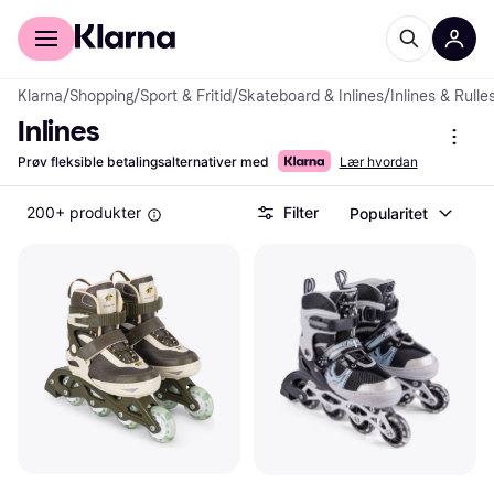
For kunder
For bedrifter
Klarna
/
Shopping
/
Sport & Fritid
/
Skateboard & Inlines
/
Inlines & Rulle
Inlines
Prøv fleksible betalingsalternativer med
Lær hvordan
200+ produkter
Filter
Popularitet