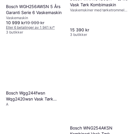
Vask Tørk Kombimaskin
Bosch WGH256AWSN 5 Års
Vaskemskiner med tørketrommel,
Garanti Serie 6 Vaskemaskin
E, 8kg, 60 cm
Vaskemaskin
10 999 kr
19 999 kr
Eller 6 betalinger av 1 941 kr
*
15 390 kr
3 butikker
3 butikker
Bosch Wgg244fwsn
Wqg2420wsn Vask Tørk
A
Pakke
Bosch WNG254AKSN
Kombinert Vask Tørk