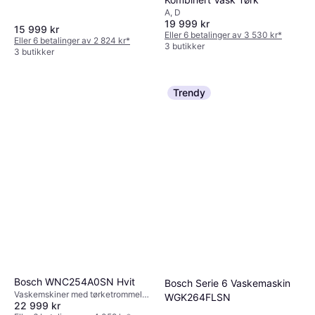
A, D
19 999 kr
15 999 kr
Eller 6 betalinger av 3 530 kr
*
Eller 6 betalinger av 2 824 kr
*
3 butikker
3 butikker
Trendy
Bosch WNC254A0SN Hvit
Bosch Serie 6 Vaskemaskin
Vaskemskiner med tørketrommel,
WGK264FLSN
22 999 kr
10.5kg, 60 cm