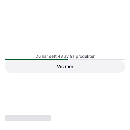
Du har sett 48 av 91 produkter
Bosch Serie 4 WAN28271
Vis mer
Bosch WGG244ZMSN
Frontvaskemaskin 8 kg
Vaskemaskin 60 cm
Vaskemaskin, 9kg, 60 cm
9 488 kr
8 923 kr
8 975 kr
Eller 3 betalinger av 3 269 kr
*
Eller 3 betalinger av 3 074 kr
*
1 butikk
1 butikk
1
2