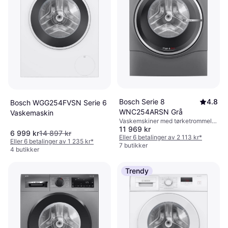
Bosch Serie 8
4.8
Bosch WGG254FVSN Serie 6
WNC254ARSN Grå
Vaskemaskin
Vaskemskiner med tørketrommel,
11 969 kr
D, 10.5kg, 60 cm
6 999 kr
14 897 kr
Eller 6 betalinger av 2 113 kr
*
Eller 6 betalinger av 1 235 kr
*
7 butikker
4 butikker
Trendy