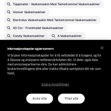
Toppmatet - Vaskemaskin Med Tørketrommel Vaskemaskiner
Hoover Vaskemaskiner
Electrolux Vaskemaskin Med Tørketrommel Vaskemaskiner
40 Cm - Frontmatet Vaskemaskiner
Candy Vaskemaskiner
A Vaskemaskiner
Informasjonskapsler og personvern
Vi bruker informasjonskapsler for å få nettstedet til å fungere, og for
å tilpasse og analysere nettleseraktiviteten din. Vi deler også data
Klarna
med annonsepartnerne våre. Du kan administrere
brukerinnstillingene dine eller trekke tilbake samtykket ditt når som
Om oss
Prisguiden er nå Klarna
helst.
Careers
Tilgjengelighet
Endre innstillinger
Villkår
Auto-Track
Presseinformasjon
Kontakt
Avvis Alle
Tillat alle
Personvern
Kontaktinformasjon for
myndigheter
Sikkerhet