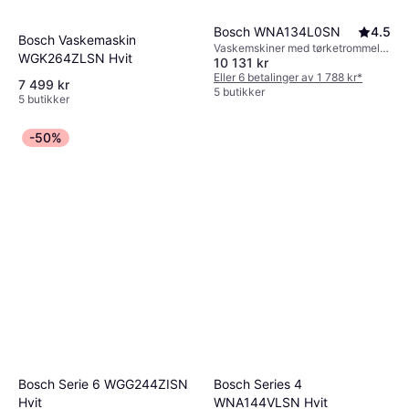
Bosch WNA134L0SN
4.5
Bosch Vaskemaskin
Vaskemskiner med tørketrommel,
WGK264ZLSN Hvit
10 131 kr
E, 8kg, 60 cm
Eller 6 betalinger av 1 788 kr
*
7 499 kr
5 butikker
5 butikker
-50%
Bosch Serie 6 WGG244ZISN
Bosch Series 4
Hvit
WNA144VLSN Hvit