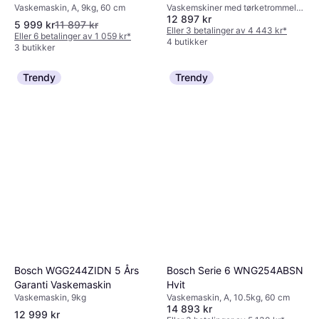
Vaskemaskin, A, 9kg, 60 cm
Vaskemskiner med tørketrommel,
12 897 kr
B, 9kg, 60 cm
5 999 kr
11 897 kr
Eller 3 betalinger av 4 443 kr
*
Eller 6 betalinger av 1 059 kr
*
4 butikker
3 butikker
Trendy
Trendy
Bosch WGG244ZIDN 5 Års
Bosch Serie 6 WNG254ABSN
Garanti Vaskemaskin
Hvit
Vaskemaskin, 9kg
Vaskemaskin, A, 10.5kg, 60 cm
14 893 kr
12 999 kr