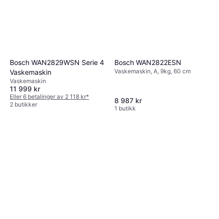
disturbing for your neighbours.
Bosch WAN2822ESN
Bosch WAN2829WSN Serie 4
Vaskemaskin, A, 9kg, 60 cm
Vaskemaskin
Vaskemaskin
11 999 kr
Eller 6 betalinger av 2 118 kr
*
8 987 kr
2 butikker
1 butikk