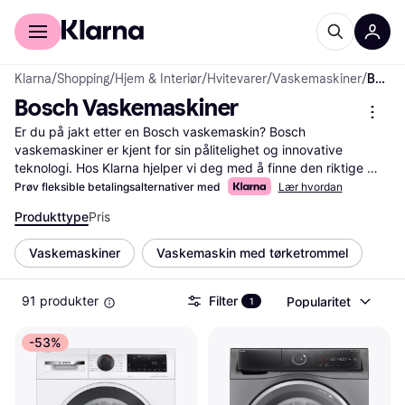
For kunder
For bedrifter
Klarna
/
Shopping
/
Hjem & Interiør
/
Hvitevarer
/
Vaskemaskiner
/
Bosch Vaskemaskiner
Bosch Vaskemaskiner
Er du på jakt etter en Bosch vaskemaskin? Bosch 
vaskemaskiner er kjent for sin pålitelighet og innovative 
teknologi. Hos Klarna hjelper vi deg med å finne den riktige 
modellen ved å liste et bredt utvalg og gi deg muligheten til å 
Prøv fleksible betalingsalternativer med
Lær hvordan
sammenligne priser fra flere forhandlere. Våre nyttige filtre lar 
Produkttype
Pris
deg enkelt sortere etter kapasitet, energiklasse eller spesifikke 
funksjoner, slik at du kan finne en vaskemaskin som passer 
Vaskemaskiner
Vaskemaskin med tørketrommel
dine behov og ditt budsjett. Les brukeranmeldelser for å få 
innsikt i andres erfaringer med produktet og ta en veloverveid 
beslutning. Vi gir deg all informasjonen du trenger for å gjøre 
91 produkter
Filter
Popularitet
1
det riktige valget. Start her for å finne din neste Bosch 
vaskemaskin og sikre deg den beste avtalen.
-53%
Les mer om bosch vaskemaskiner her