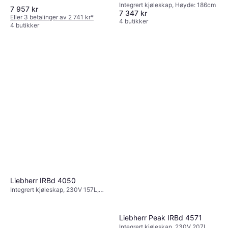
Integrert kjøleskap, Høyde: 186cm
7 957 kr
7 347 kr
Eller 3 betalinger av 2 741 kr
*
4 butikker
4 butikker
Liebherr IRBd 4050
Integrert kjøleskap, 230V 157L,
Bredde: 60cm, Høyde: 104cm
Liebherr Peak IRBd 4571
Integrert kjøleskap, 230V 207L,