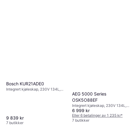
Bosch KUR21ADE0
Integrert kjøleskap, 230V 134L,
AEG 5000 Series
Bredde:, Høyde: 82cm
OSK5O88EF
Integrert kjøleskap, 230V 134L,
6 999 kr
Bredde:, Høyde: 87.3cm
Eller 6 betalinger av 1 235 kr
*
9 839 kr
7 butikker
7 butikker