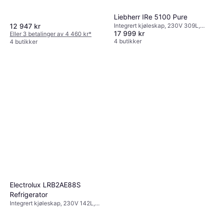
Liebherr IRe 5100 Pure
12 947 kr
Integrert kjøleskap, 230V 309L,
17 999 kr
Bredde: 60cm, Høyde: 178.8cm
Eller 3 betalinger av 4 460 kr
*
4 butikker
4 butikker
Electrolux LRB2AE88S
Refrigerator
Integrert kjøleskap, 230V 142L,
Bredde: 55cm, Høyde: 87.3cm