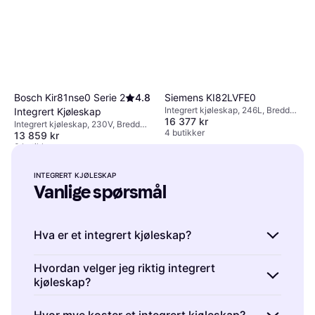
Bosch Kir81nse0 Serie 2
4.8
Siemens KI82LVFE0
Integrert kjøleskap, 246L, Bredde:
Integrert Kjøleskap
16 377 kr
55cm, Høyde: 177.2cm
Integrert kjøleskap, 230V, Bredde:,
4 butikker
13 859 kr
Høyde: 177.2cm
3 butikker
INTEGRERT KJØLESKAP
Vanlige spørsmål
Hva er et integrert kjøleskap?
Et integrert kjøleskap er et kjøleskap som er
Hvordan velger jeg riktig integrert
kjøleskap?
designet for å passe sømløst inn i
kjøkkeninnredningen. Det gir en enhetlig stil
Et integrert kjøleskap bør velges basert på