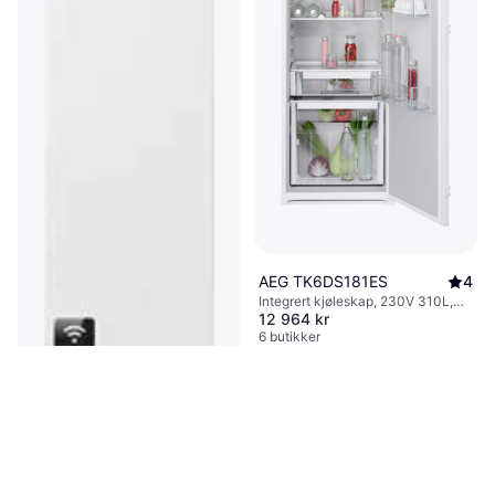
AEG TK6DS181ES
4
Integrert kjøleskap, 230V 310L,
12 964 kr
Bredde: 55cm, Høyde: 177.2cm
6 butikker
Gorenje RI517E41WF 300 l
SN-T 35 dB E Hvit
Integrert kjøleskap, :