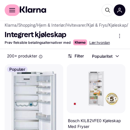
For kunder
For bedrifter
Klarna
/
Shopping
/
Hjem & Interiør
/
Hvitevarer
/
Kjøl & Frys
/
Kjøleskap
/
Integrert kjøleskap
Prøv fleksible betalingsalternativer med
Lær hvordan
200+ produkter
Filter
Popularitet
Populær
Bosch KIL82VFE0 Kjøleskap
Med Fryser