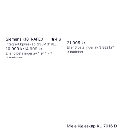
Siemens KI81RAFE0
4.6
21 995 kr
Integrert kjøleskap, 230V 319L,
Eller 6 betalinger av 3 882 kr
*
10 999 kr
14 999 kr
Bredde: 60cm, Høyde: 177.2cm
3 butikker
Eller 6 betalinger av 1 941 kr
*
3 butikker
Miele Kjøleskap KU 7016 D