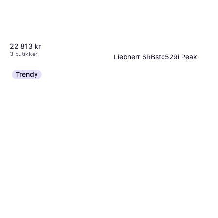
22 813 kr
3 butikker
Liebherr SRBstc529i Peak
BioFresh 407 l
Trendy
Integrert kjøleskap, : 60cm, :
39 999 kr
5 butikker