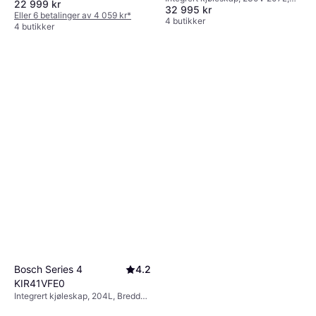
22 999 kr
32 995 kr
Bredde: 60cm, Høyde: 141.3cm
Eller 6 betalinger av 4 059 kr
*
4 butikker
4 butikker
Bosch Series 4
4.2
KIR41VFE0
Integrert kjøleskap, 204L, Bredde:
55cm, Høyde: 122.1cm