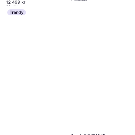
12 499 kr
Bredde: 60cm, Høyde: 177.2cm
8 butikker
Trendy