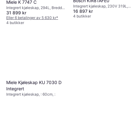
Bosch KIR81AFE0
Miele K 7747 C
Integrert kjøleskap, 230V 319L,
Integrert kjøleskap, 294L, Bredde:
16 897 kr
Bredde: 55cm, Høyde: 177cm
31 899 kr
60cm, Høyde: 177cm
4 butikker
Eller 6 betalinger av 5 630 kr
*
4 butikker
Miele Kjøleskap KU 7030 D
Integrert
Integrert kjøleskap, : 60cm, :