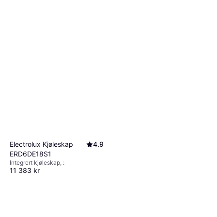
8 999 kr
Eller 6 betalinger av 1 588 kr
*
4 butikker
Electrolux Kjøleskap
4.9
ERD6DE18S1
Integrert kjøleskap, :
11 383 kr
Eller 3 betalinger av 3 921 kr
*
5 butikker
Electrolux 600
3.7
kjøleskap vifte hvit 186