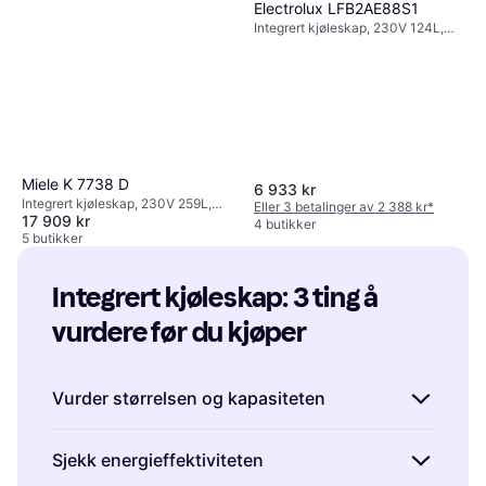
Electrolux LFB2AE88S1
Integrert kjøleskap, 230V 124L,
Bredde: 60cm, Høyde: 87.3cm
Miele K 7738 D
6 933 kr
Integrert kjøleskap, 230V 259L,
Eller 3 betalinger av 2 388 kr
*
17 909 kr
Bredde: 60cm, Høyde: 177cm
4 butikker
5 butikker
Integrert kjøleskap: 3 ting å 
vurdere før du kjøper
Vurder størrelsen og kapasiteten
Når du skal kjøpe et integrert kjøleskap, er
Sjekk energieffektiviteten
det viktig å vurdere både størrelsen på