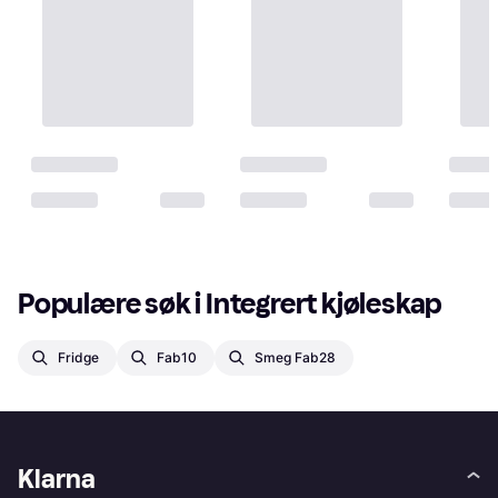
Populære søk i Integrert kjøleskap
Fridge
Fab10
Smeg Fab28
Klarna