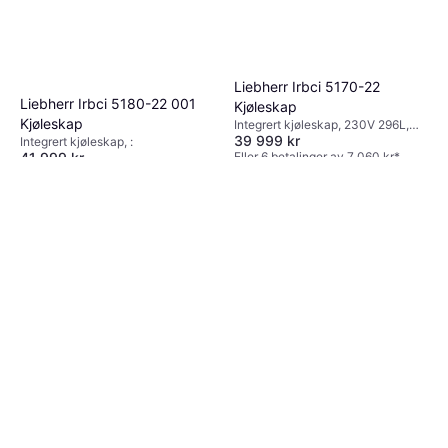
Liebherr Irbci 5170-22
Liebherr Irbci 5180-22 001
Kjøleskap
Kjøleskap
Integrert kjøleskap, 230V 296L,
39 999 kr
Bredde: 60cm, Høyde: 178.8cm
Integrert kjøleskap, :
Eller 6 betalinger av 7 060 kr
*
41 999 kr
4 butikker
4 butikker