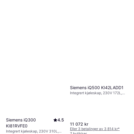
Siemens iQ500 KI42LADD1
Integrert kjøleskap, 230V 172L,
Bredde:, Høyde: 122.1cm
Siemens iQ300
4.5
11 072 kr
KI81RVFE0
Eller 3 betalinger av 3 814 kr
*
Integrert kjøleskap, 230V 310L,
7 butikker