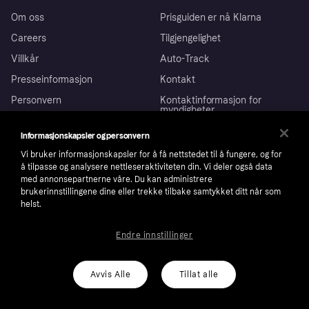
Om oss
Prisguiden er nå Klarna
Careers
Tilgjengelighet
Villkår
Auto-Track
Presseinformasjon
Kontakt
Personvern
Kontaktinformasjon for
myndigheter
Sikkerhet
Eierstyring og selskapsledelse
Informasjonskapsler og personvern
Bærekraft
Investor relations
Vi bruker informasjonskapsler for å få nettstedet til å fungere, og for
Wikipink
å tilpasse og analysere nettleseraktiviteten din. Vi deler også data
med annonsepartnerne våre. Du kan administrere
Privat
brukerinnstillingene dine eller trekke tilbake samtykket ditt når som
helst.
Hjelp
Kjøperbeskyttelse
Bedrift
Endre innstillinger
Logg inn
Klager
Butikksupport
Developers portal
Klarna-appen
Kredittavtale
Avvis Alle
Tillat alle
Merchant portal
Driftsstatus
Marked
Utforsk butikker
Personverninnstillinger
Selg med Klarna
Plattformer og partnere