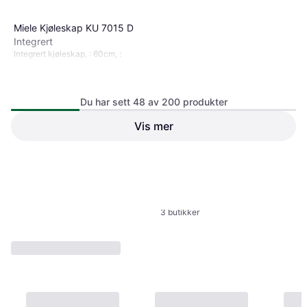
Miele Kjøleskap KU 7015 D
Integrert
Integrert kjøleskap, : 60cm, :
Du har sett 48 av 200 produkter
Vis mer
AEG TK9ZS181DC 274 L SN-
T 35 dB hvit
19 169 kr
3 butikker
Integrert kjøleskap, Bredde:, :
1
2
3
...
5
17 393 kr
3 butikker