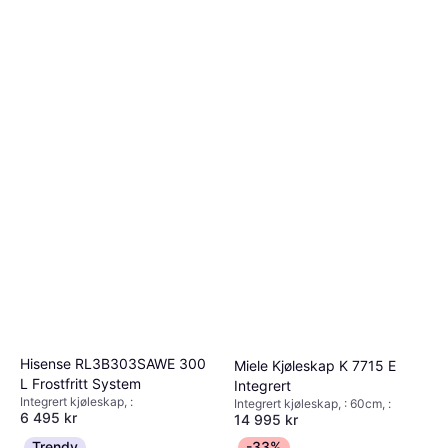
Hisense RL3B303SAWE 300
Miele Kjøleskap K 7715 E
L Frostfritt System
Integrert
Integrert kjøleskap, :
Integrert kjøleskap, : 60cm, :
6 495 kr
14 995 kr
2 butikker
6 butikker
Trendy
-33%