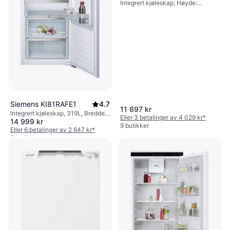
Integrert kjøleskap, Høyde:
177.2cm
Siemens KI81RAFE1
4.7
11 697 kr
Integrert kjøleskap, 319L, Bredde:
Eller 3 betalinger av 4 029 kr
*
14 999 kr
60cm, Høyde: 177cm
9 butikker
Eller 6 betalinger av 2 647 kr
*
5 butikker