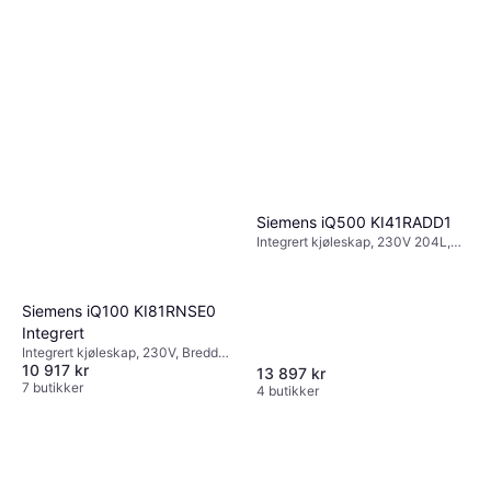
Siemens iQ500 KI41RADD1
Integrert kjøleskap, 230V 204L,
Bredde: 60cm, Høyde: 122.1cm
Siemens iQ100 KI81RNSE0
Integrert
Integrert kjøleskap, 230V, Bredde:
10 917 kr
60cm, Høyde: 177.2cm
13 897 kr
7 butikker
4 butikker