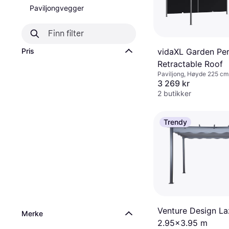
Paviljongvegger
vidaXL Garden Per
Pris
Retractable Roof
Paviljong, Høyde 225 cm
cm, Lengde 300 cm
3 269 kr
2 butikker
Trendy
Venture Design La
Merke
2.95x3.95 m