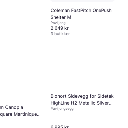
Coleman FastPitch OnePush
Shelter M
Paviljong
2 649 kr
3 butikker
Biohort Sidevegg for Sidetak
HighLine H2 Metallic Silver
am Canopia
Paviljongvegg
(Bygningsareal)
quare Martinique
rtain
6 995 kr