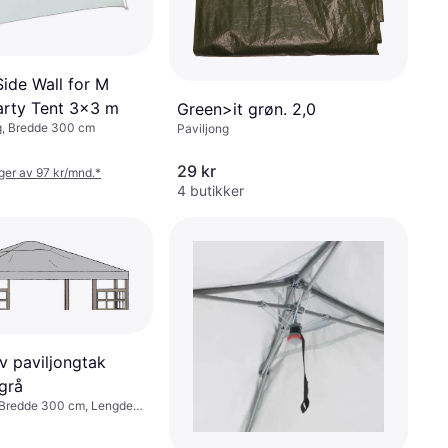
ide Wall for M
arty Tent 3x3 m
Green>it grøn. 2,0
g, Bredde 300 cm
Paviljong
29 kr
nger av 97 kr/mnd.
*
4 butikker
v paviljongtak
grå
, Bredde 300 cm, Lengde