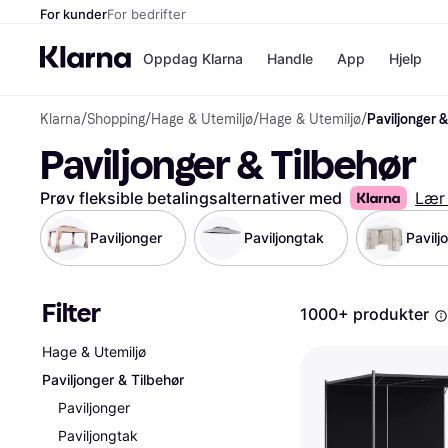
For kunder
For bedrifter
Oppdag Klarna
Handle
App
Hjelp
Klarna
/
Shopping
/
Hage & Utemiljø
/
Hage & Utemiljø
/
Paviljonger &
Betalingsm
Butikker
Paviljonger & Tilbehør
Betalingsme
Elkjøp
Betal nå
Bookin
Betal i 3 dele
Farmasi
Prøv fleksible betalingsalternativer med
Lær
Betal innen 
kicks.n
Finansiering
Norweg
Paviljonger
Paviljongtak
Pavil
Vipps
Filter
Butikkovers
1000+ produkter
Hage & Utemiljø
Paviljonger & Tilbehør
Paviljonger
Paviljongtak