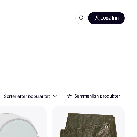
Logg inn
informasjon
utstyr
r Klarna?
tegorier
Sammenlign produkter
Sorter etter popularitet