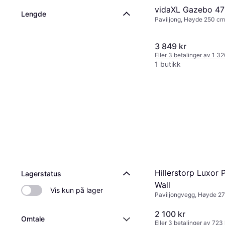
vidaXL Gazebo 47
Lengde
Paviljong, Høyde 250 cm
cm, Lengde 400 cm
3 849 kr
Eller 3 betalinger av 1 3
1 butikk
Hillerstorp Luxor P
Lagerstatus
Wall
Vis kun på lager
Paviljongvegg, Høyde 27
195 cm, Lengde 350 cm
2 100 kr
Omtale
Eller 3 betalinger av 723