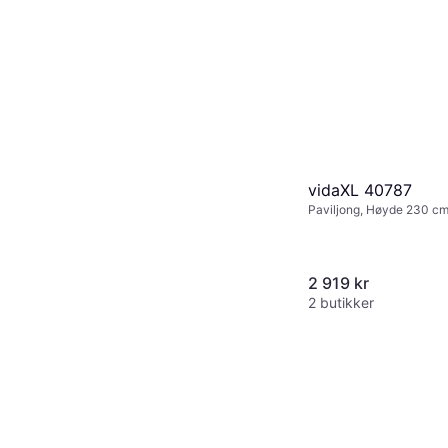
vidaXL 40787
Paviljong, Høyde 230 c
cm, Lengde 300 cm
2 919 kr
2 butikker