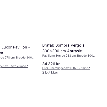
Brafab Sombra Pergola
p Luxor Pavilion -
300x300 cm Antrasitt
 m
Paviljong, Høyde 238 cm, Bredde 300
øyde 278 cm, Bredde 300
cm
300 cm
34 326 kr
nger av 3 512 kr/mnd.
*
Eller 3 betalinger av 11 825 kr/mnd.
*
2 butikker