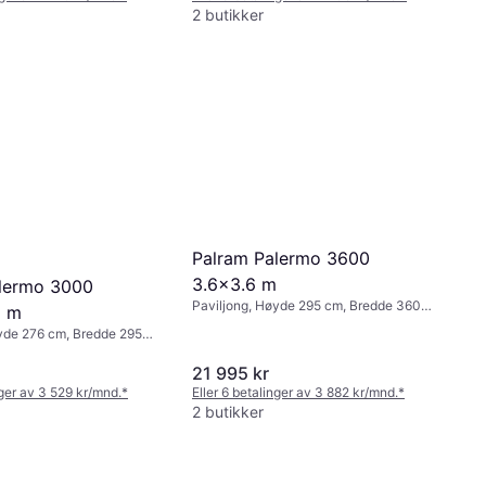
2 butikker
Palram Palermo 3600
3.6x3.6 m
lermo 3000
Paviljong, Høyde 295 cm, Bredde 360
5 m
cm, Lengde 360 cm
yde 276 cm, Bredde 295
95 cm
21 995 kr
nger av 3 529 kr/mnd.
*
Eller 6 betalinger av 3 882 kr/mnd.
*
2 butikker