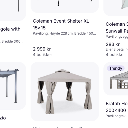
Coleman Event Shelter XL
Coleman S
15x15
gola with
Sunwall P
Paviljong, Høyde 228 cm, Bredde 450
Paviljongveg
cm, Lengde 450 cm
, Bredde 300
283 kr
2 999 kr
Eller 3 betali
4 butikker
4 butikker
Trendy
Brafab Ho
300x400 
Paviljongtak
zio
400 cm