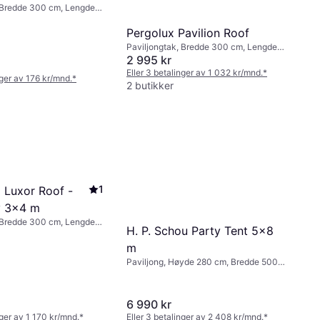
, Bredde 300 cm, Lengde
Pergolux Pavilion Roof
Paviljongtak, Bredde 300 cm, Lengde
400 cm
2 995 kr
Eller 3 betalinger av 1 032 kr/mnd.
*
nger av 176 kr/mnd.
*
2 butikker
1
p Luxor Roof -
y 3x4 m
, Bredde 300 cm, Lengde
H. P. Schou Party Tent 5x8
m
Paviljong, Høyde 280 cm, Bredde 500
cm, Lengde 800 cm
6 990 kr
nger av 1 170 kr/mnd.
*
Eller 3 betalinger av 2 408 kr/mnd.
*