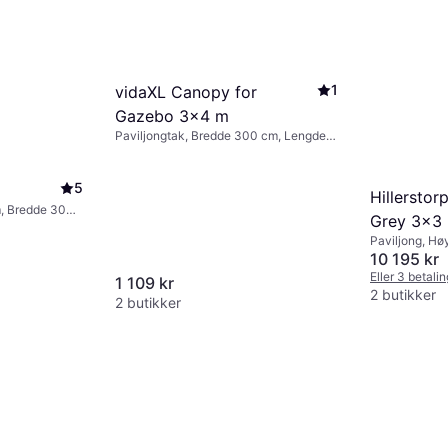
1
vidaXL Canopy for
Gazebo 3x4 m
Paviljongtak, Bredde 300 cm, Lengde
400 cm
5
Hillerstor
m, Bredde 300
Grey 3x3
Paviljong, H
cm, Lengde 
10 195 kr
Eller 3 betali
1 109 kr
2 butikker
2 butikker