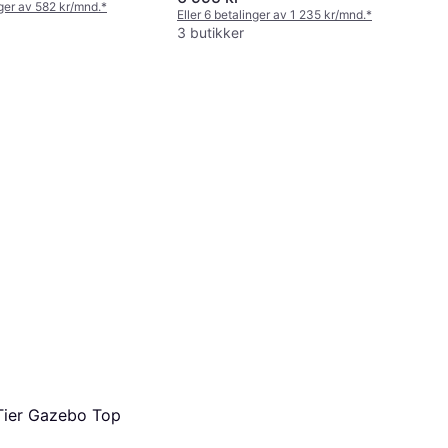
nger av 582 kr/mnd.
*
Eller 6 betalinger av 1 235 kr/mnd.
*
3 butikker
Tier Gazebo Top