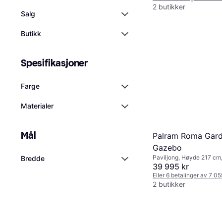
2 butikker
Salg
Butikk
Spesifikasjoner
Farge
Materialer
Mål
Palram Roma Gar
Gazebo
Paviljong, Høyde 217 cm
Bredde
cm, Lengde 350 cm
39 995 kr
Eller 6 betalinger av 7 0
2 butikker