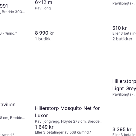
6x12 m
Paviljongtak
991
300 cm
Paviljong
, Bredde 300
510 kr
8 990 kr
26 kr/mnd.
*
Eller 3 betali
1 butikk
2 butikker
Hillerstor
Light Gre
Paviljongtak
400 cm
avilion
Hillerstorp Mosquito Net for
Luxor
8 cm, Bredde
Paviljongvegg, Høyde 278 cm, Bredde
195 cm, Lengde 300 cm
1 649 kr
3 395 kr
Eller 3 betalinger av 568 kr/mnd.
*
 kr/mnd.
*
Eller 3 betali