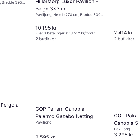
Hillerstorp Luxor Pavilion -
, Bredde 395
Beige 3x3 m
Paviljong, Høyde 278 cm, Bredde 300
cm, Lengde 300 cm
10 195 kr
2 414 kr
Eller 3 betalinger av 3 512 kr/mnd.
*
2 butikker
2 butikker
 Pergola
GOP Palram Canopia
GOP Palr
Palermo Gazebo Netting
Canopia S
Paviljong
Paviljong
Gazebo Cu
3 295 kr
2 595 kr