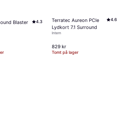
4.6
Terratec Aureon PCIe
4.3
Sound Blaster
Lydkort 7.1 Surround
Intern
829 kr
er
Tomt på lager