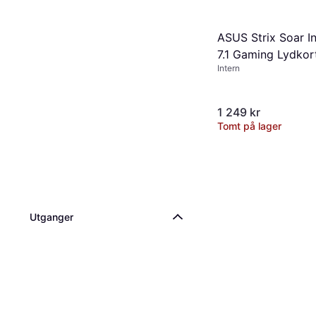
ASUS Strix Soar In
7.1 Gaming Lydkor
Intern
1 249 kr
Tomt på lager
Utganger