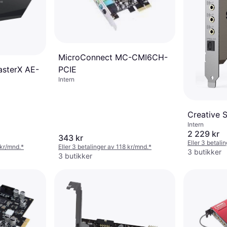
MicroConnect MC-CMI6CH-
asterX AE-
PCIE
Intern
Creative 
Intern
2 229 kr
343 kr
Eller 3 betali
 kr/mnd.
*
Eller 3 betalinger av 118 kr/mnd.
*
3 butikker
3 butikker