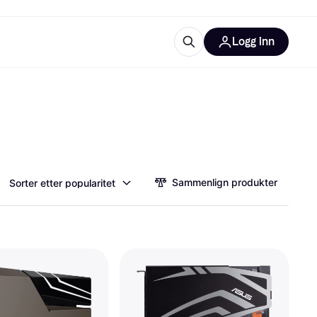
Logg inn
informasjon
utstyr
r Klarna?
Sammenlign produkter
Sorter etter popularitet
tegorier