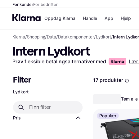
For kunder
For bedrifter
Oppdag Klarna
Handle
App
Hjelp
Klarna
/
Shopping
/
Data
/
Datakomponenter
/
Lydkort
/
Intern Lydkor
Betalingsm
Butikker
Intern Lydkort
Betalingsme
Elkjøp
Betal nå
Bookin
Betal i 3 dele
Farmasi
Prøv fleksible betalingsalternativer med
Lær
Betal innen 
kicks.n
Finansiering
Norweg
Vipps
Filter
17 produkter
Lydkort
Butikkovers
Tøm alle f
Populær
Pris