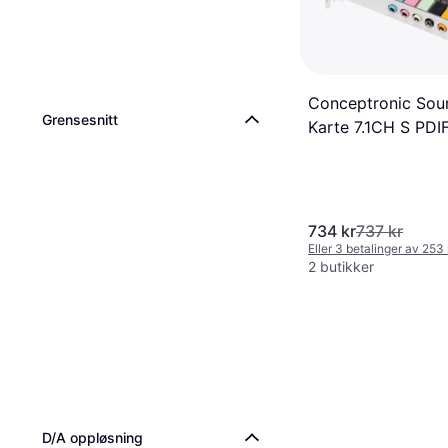
Conceptronic Sou
Grensesnitt
Karte 7.1CH S PDI
734 kr
737 kr
Eller 3 betalinger av 253
2 butikker
D/A oppløsning