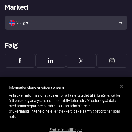
Merchant portal
Driftsstatus
Marked
Utforsk butikker
Personverninnstillinger
Selg med Klarna
Plattformer og partnere
Norge
Følg
Informasjonskapsler og personvern
Vi bruker informasjonskapsler for å få nettstedet til å fungere, og for
å tilpasse og analysere nettleseraktiviteten din. Vi deler også data
med annonsepartnerne våre. Du kan administrere
brukerinnstillingene dine eller trekke tilbake samtykket ditt når som
helst.
Endre innstillinger