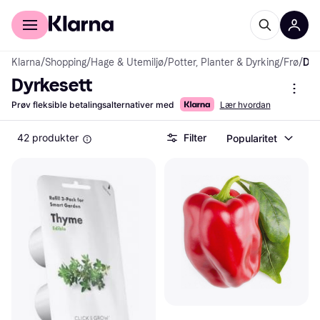
For kunder
For bedrifter
Klarna
/
Shopping
/
Hage & Utemiljø
/
Potter, Planter & Dyrking
/
Frø
/
Dyrkesett
Dyrkesett
Prøv fleksible betalingsalternativer med
Lær hvordan
42 produkter
Filter
Popularitet