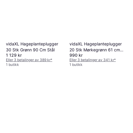
vidaXL Hageplanteplugger
vidaXL Hageplanteplugger
30 Stk Grønn 90 Cm Stål
20 Stk Mørkegrønn 61 cm
1 129 kr
990 kr
Stål
Eller 3 betalinger av 389 kr
*
Eller 3 betalinger av 341 kr
*
1 butikk
1 butikk