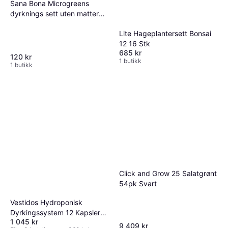
Sana Bona Microgreens
dyrknings sett uten matter
og frø
Lite Hageplantersett Bonsai
12 16 Stk
685 kr
120 kr
1 butikk
1 butikk
Click and Grow 25 Salatgrønt
54pk Svart
Vestidos Hydroponisk
Dyrkingssystem 12 Kapsler
1 045 kr
Innendørs Hagesystem Med
9 409 kr