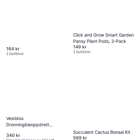
Click and Grow Smart Garden
Pansy Plant Pods, 3-Pack
149 kr
164 kr
2 butikker
2 butikker
Vestidos
Dronningbieoppdrett
Podesett Gjenbrukbart Plast
Succulent Cactus Bonsai Kit
340 kr
Bie Dyrking
569 kr