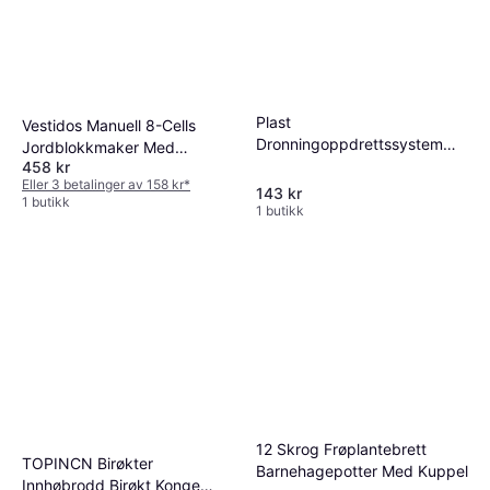
Plast
Vestidos Manuell 8-Cells
Dronningoppdrettssystem
Jordblokkmaker Med
Birøkt
458 kr
Komfortabelt Håndtak
Eller 3 betalinger av 158 kr
*
143 kr
1 butikk
1 butikk
12 Skrog Frøplantebrett
TOPINCN Birøkter
Barnehagepotter Med Kuppel
Innhøbrodd Birøkt Konge