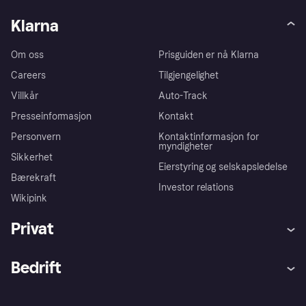
Klarna
Om oss
Prisguiden er nå Klarna
Careers
Tilgjengelighet
Villkår
Auto-Track
Presseinformasjon
Kontakt
Personvern
Kontaktinformasjon for
myndigheter
Sikkerhet
Eierstyring og selskapsledelse
Bærekraft
Investor relations
Wikipink
Privat
Hjelp
Kjøperbeskyttelse
Bedrift
Logg inn
Klager
Butikksupport
Developers portal
Klarna-appen
Kredittavtale