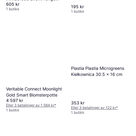
605 kr
Boks
195 kr
1 butikk
1 butikk
Plastia Plastia Microgreens
Kiełkownica 30.5 x 16 cm
Veritable Connect Moonlight
Gold Smart Blomsterpotte
4 597 kr
353 kr
Eller 3 betalinger av 1 584 kr
*
Eller 3 betalinger av 122 kr
*
1 butikk
1 butikk