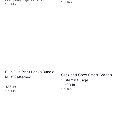
Eller 3 betalinger av 117 kr
*
1 butikk
1 butikk
Plus Plus Plant Packs Bundle
Click and Grow Smart Garden
Multi Patterned
3 Start Kit Sage
1 299 kr
136 kr
1 butikk
1 butikk