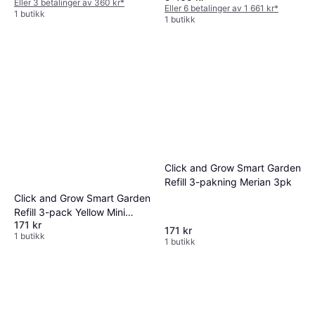
Eller 3 betalinger av 360 kr
*
LED Vekstlys
Eller 6 betalinger av 1 661 kr
*
1 butikk
1 butikk
Click and Grow Smart Garden
Refill 3-pakning Merian 3pk
Click and Grow Smart Garden
Refill 3-pack Yellow Mini
171 kr
Tomato Pods
171 kr
1 butikk
1 butikk