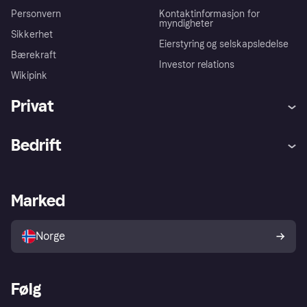
Personvern
Kontaktinformasjon for
myndigheter
Sikkerhet
Eierstyring og selskapsledelse
Bærekraft
Investor relations
Wikipink
Privat
Hjelp
Kjøperbeskyttelse
Bedrift
Logg inn
Klager
Butikksupport
Developers portal
Klarna-appen
Kredittavtale
Merchant portal
Driftsstatus
Marked
Utforsk butikker
Personverninnstillinger
Selg med Klarna
Plattformer og partnere
Norge
Følg