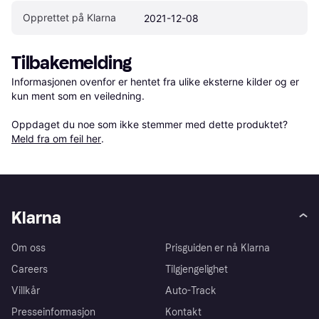
Opprettet på Klarna
2021-12-08
Tilbakemelding
Informasjonen ovenfor er hentet fra ulike eksterne kilder og er 
kun ment som en veiledning.

Oppdaget du noe som ikke stemmer med dette produktet? 
Meld fra om feil her
.
Klarna
Om oss
Prisguiden er nå Klarna
Careers
Tilgjengelighet
Villkår
Auto-Track
Presseinformasjon
Kontakt