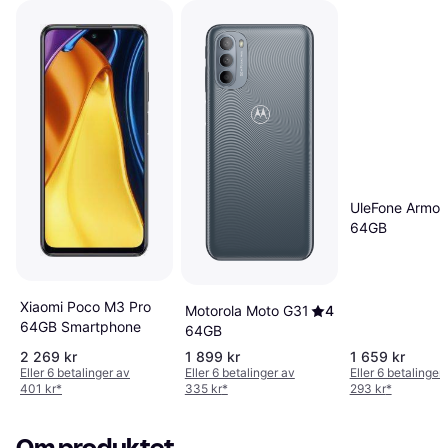
UleFone Armor
64GB
Xiaomi Poco M3 Pro
Motorola Moto G31
4
64GB Smartphone
64GB
2 269 kr
1 899 kr
1 659 kr
Eller 6 betalinger av
Eller 6 betalinger av
Eller 6 betalinger
401 kr
*
335 kr
*
293 kr
*