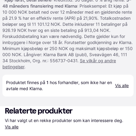
48 måneders finansiering med Klarna
: Priseksempel: Et kjøp på
10 000 NOK betalt ned over 12 måneder med en gjeldende rente
på 21.9 % har en effektiv rente (APR) på 21,90%. Totalkostnaden
beløper seg til 11 101.12 NOK. Dette inkluderer 11 betalinger på
926.19 NOK hver og en siste betaling på 913,04 NOK.
Forskuddsbetaling kan være nødvendig. Dette gjelder kun for
innbyggere i Norge over 18 år. Forutsetter godkjenning av Klarna.
Minimum kjøpsbeløp er 250 NOK og maksimalt kjøpsbeløp er 150
000 NOK. Långiver: Klarna Bank AB (publ), Sveavägen 46, 111
34 Stockholm, Org. nr.: 556737-0431.
Se vilkår og andre
betingelser
.
Produktet finnes på 
1
 hos 
forhandler
, som ikke har en 
Vis alle
avtale med Klarna.
Relaterte produkter
Vi har valgt ut en rekke produkter som kan interessere deg. 
Vis alle