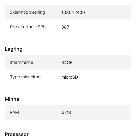
Skjermoppløsning
1080x2400
Pikseltetthet (PPI)
387
Lagring
Internminne
64GB
Type minnekort
microSD
Minne
RAM
4 GB
Prosessor