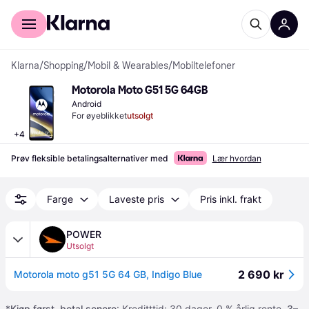
For kunder
For bedrifter
Klarna
/
Shopping
/
Mobil & Wearables
/
Mobiltelefoner
Motorola Moto G51 5G 64GB
Android
For øyeblikket
utsolgt
+
4
Prøv fleksible betalingsalternativer med
Lær hvordan
Farge
Laveste pris
Pris inkl. frakt
POWER
Utsolgt
2 690 kr
Motorola moto g51 5G 64 GB, Indigo Blue
*
Kjøp først, betal senere
: Kreditttid: 30 dager. 0 % årlig rente.
3–