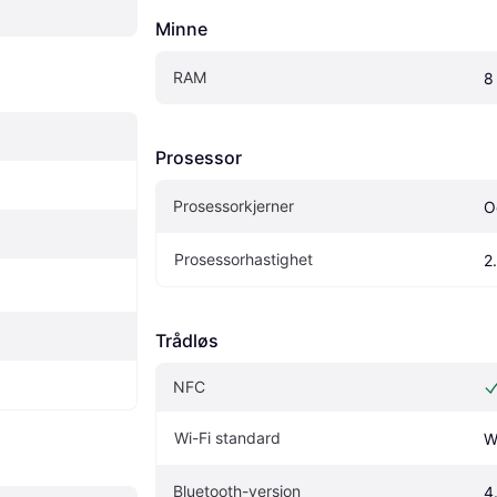
Minne
RAM
8
Prosessor
Prosessorkjerner
O
Prosessorhastighet
2
Trådløs
NFC
Wi-Fi standard
W
Bluetooth-versjon
4