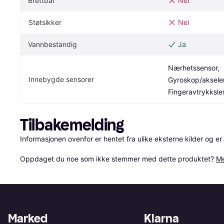
Brettbar
Nei
Støtsikker
Nei
Vannbestandig
Ja
Nærhetssensor, 
Innebygde sensorer
Gyroskop/akseler
Fingeravtrykksle
Tilbakemelding
Informasjonen ovenfor er hentet fra ulike eksterne kilder og er
Oppdaget du noe som ikke stemmer med dette produktet? 
Me
Marked
Klarna