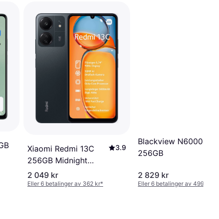
Blackview N6000
8GB
3.9
Xiaomi Redmi 13C
256GB
256GB Midnight
Black
2 049 kr
2 829 kr
Eller 6 betalinger av 362 kr
*
Eller 6 betalinger av 499 kr
*