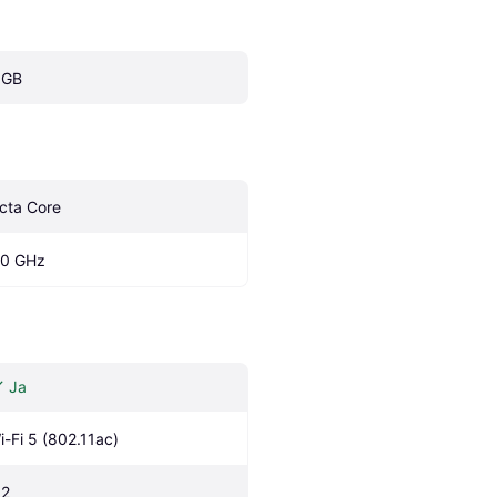
 GB
cta Core
.0 GHz
Ja
i-Fi 5 (802.11ac)
.2