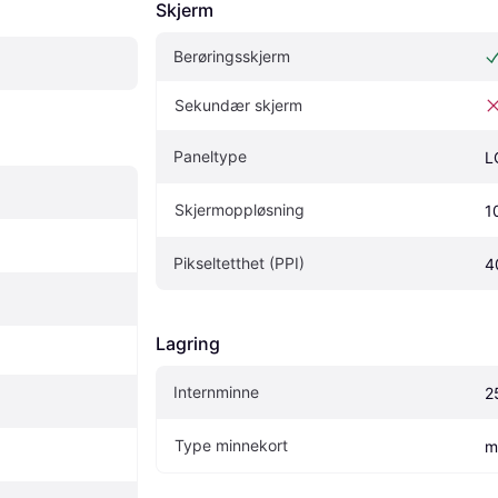
Skjerm
Berøringsskjerm
Sekundær skjerm
Paneltype
L
Skjermoppløsning
1
Pikseltetthet (PPI)
4
Lagring
Internminne
2
Type minnekort
m