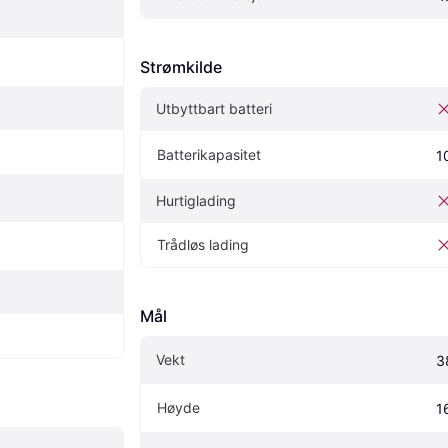
Strømkilde
Utbyttbart batteri
Batterikapasitet
1
Hurtiglading
Trådløs lading
Mål
Vekt
3
Høyde
1