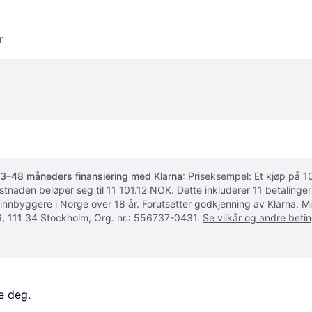
r
3–48 måneders finansiering med Klarna
: Priseksempel: Et kjøp på
ostnaden beløper seg til 11 101.12 NOK. Dette inkluderer 11 betalin
 innbyggere i Norge over 18 år. Forutsetter godkjenning av Klarna.
, 111 34 Stockholm, Org. nr.: 556737-0431.
Se vilkår og andre betin
e deg. 