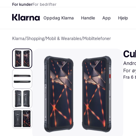
For kunder
For bedrifter
Oppdag Klarna
Handle
App
Hjelp
Klarna
/
Shopping
/
Mobil & Wearables
/
Mobiltelefoner
Betalingsm
Butikker
Betalingsme
Elkjøp
Cu
Betal nå
Bookin
Betal i 3 dele
Farmasi
Andr
Betal innen 
kicks.n
Finansiering
Norweg
For ø
Vipps
Fra 6 
Butikkovers