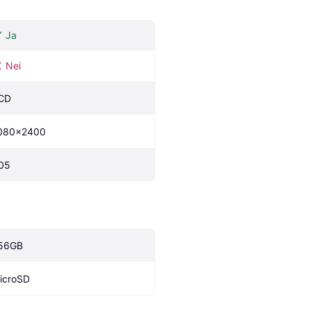
Ja
Nei
CD
080x2400
05
56GB
icroSD