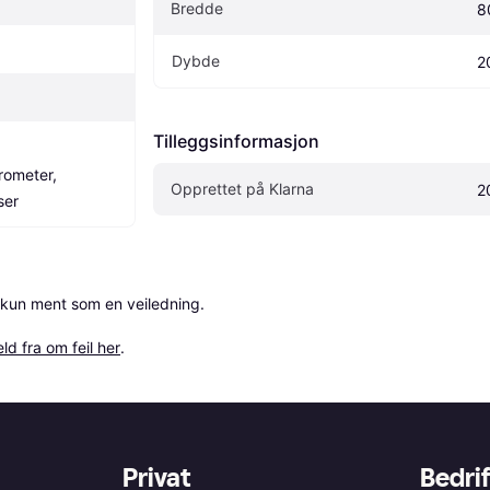
Bredde
8
Dybde
2
Tilleggsinformasjon
ometer, 
Opprettet på Klarna
2
ser
 kun ment som en veiledning.

ld fra om feil her
.
Privat
Bedrif