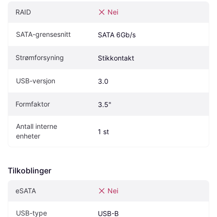
RAID
Nei
SATA-grensesnitt
SATA 6Gb/s
Strømforsyning
Stikkontakt
USB-versjon
3.0
Formfaktor
3.5"
Antall interne 
1 st
enheter
Tilkoblinger
eSATA
Nei
USB-type
USB-B