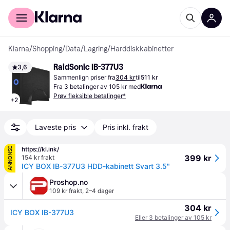
For kunder
For bedrifter
Klarna
/
Shopping
/
Data
/
Lagring
/
Harddiskkabinetter
RaidSonic IB-377U3
3,6
Sammenlign priser fra
304 kr
til
511 kr
Fra 3 betalinger av 105 kr med
Prøv fleksible betalinger*
+
2
Laveste pris
Pris inkl. frakt
https://kl.ink/
ANNONSE
399 kr
154 kr frakt
ICY BOX IB-377U3 HDD-kabinett Svart 3.5"
Proshop.no
109 kr frakt
,
2–4 dager
304 kr
ICY BOX IB-377U3
Eller 3 betalinger av 105 kr