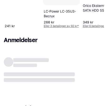
Orico Eksternt
SATA HDD SSD
LC-Power LC-35U3-
USB 3.0 Type 
Becrux
266 kr
349 kr
241 kr
Eller 3 betalinger av 92 kr
*
Eller 6 betalinger
Anmeldelser