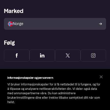
Butikksupport
Developers portal
Klarna-appen
Kredittavtale
Merchant portal
Driftsstatus
Marked
Utforsk butikker
Personverninnstillinger
Selg med Klarna
Plattformer og partnere
Norge
Følg
Informasjonskapsler og personvern
Vi bruker informasjonskapsler for å få nettstedet til å fungere, og for
å tilpasse og analysere nettleseraktiviteten din. Vi deler også data
med annonsepartnerne våre. Du kan administrere
brukerinnstillingene dine eller trekke tilbake samtykket ditt når som
helst.