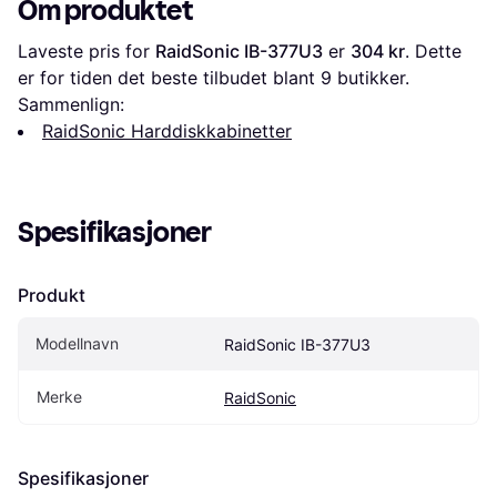
Om produktet
Laveste pris for 
RaidSonic IB-377U3
 er 
304 kr
. Dette 
er for tiden det beste tilbudet blant 
9
 butikker.
Sammenlign:
RaidSonic Harddiskkabinetter
Spesifikasjoner
Produkt
Modellnavn
RaidSonic IB-377U3
Merke
RaidSonic
Spesifikasjoner