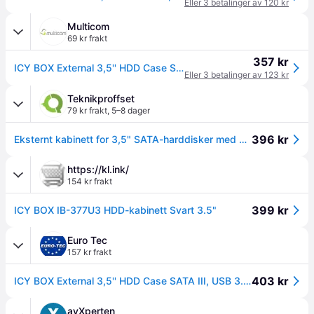
Eller 3 betalinger av 120 kr
Multicom
69 kr frakt
357 kr
ICY BOX External 3,5'' HDD Case SATA III, USB 3.0, Black (IB-377U3)
Eller 3 betalinger av 123 kr
Teknikproffset
79 kr frakt
,
5–8 dager
396 kr
Eksternt kabinett for 3,5" SATA-harddisker med USB 3.0-grensesnitt
https://kl.ink/
154 kr frakt
399 kr
ICY BOX IB-377U3 HDD-kabinett Svart 3.5"
Euro Tec
157 kr frakt
403 kr
ICY BOX External 3,5'' HDD Case SATA III, USB 3.0, Black (IB-377U3)
avXperten