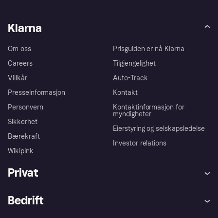
Klarna
Om oss
Prisguiden er nå Klarna
Careers
Tilgjengelighet
Villkår
Auto-Track
Presseinformasjon
Kontakt
Personvern
Kontaktinformasjon for
myndigheter
Sikkerhet
Eierstyring og selskapsledelse
Bærekraft
Investor relations
Wikipink
Privat
Hjelp
Kjøperbeskyttelse
Bedrift
Logg inn
Klager