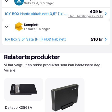
99 kr frakt
,
3–5 dager
409 kr
ICY BOX Harddiskkabinett 3,5'' (1x SATA III/1x USB 3.0)
Eller 6 betalinger av 72 kr
Komplett
Fri frakt
,
1–5 dager
510 kr
Icy Box 3,5" Sata (I-III) HDD kabinett
Relaterte produkter
Vi har valgt ut en rekke produkter som kan interessere deg. 
Vis alle
Deltaco K3568A