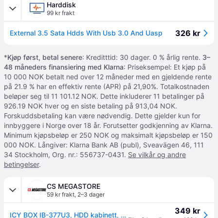
Harddisk
99 kr frakt
326 kr
External 3.5 Sata Hdds With Usb 3.0 And Uasp
*
Kjøp først, betal senere
: Kreditttid: 30 dager. 0 % årlig rente.
3–
48 måneders finansiering med Klarna
: Priseksempel: Et kjøp på
10 000 NOK betalt ned over 12 måneder med en gjeldende rente
på 21.9 % har en effektiv rente (APR) på 21,90%. Totalkostnaden
beløper seg til 11 101.12 NOK. Dette inkluderer 11 betalinger på
926.19 NOK hver og en siste betaling på 913,04 NOK.
Forskuddsbetaling kan være nødvendig. Dette gjelder kun for
innbyggere i Norge over 18 år. Forutsetter godkjenning av Klarna.
Minimum kjøpsbeløp er 250 NOK og maksimalt kjøpsbeløp er 150
000 NOK. Långiver: Klarna Bank AB (publ), Sveavägen 46, 111
34 Stockholm, Org. nr.: 556737-0431.
Se vilkår og andre
betingelser
.
CS MEGASTORE
59 kr frakt
,
2–3 dager
349 kr
ICY BOX IB-377U3, HDD kabinett, 3,5, SATA, Serial ATA II, Serial ATA III, 5 Gbit/sek., Hot-swap, Sort