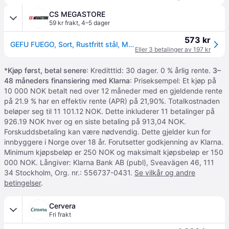
CS MEGASTORE
59 kr frakt
,
4–5 dager
573 kr
GEFU FUEGO, Sort, Rustfritt stål, Metall, Plast, 64 mm, 130 mm, 178 mm
Eller 3 betalinger av 197 kr
*
Kjøp først, betal senere
: Kreditttid: 30 dager. 0 % årlig rente.
3–
48 måneders finansiering med Klarna
: Priseksempel: Et kjøp på
10 000 NOK betalt ned over 12 måneder med en gjeldende rente
på 21.9 % har en effektiv rente (APR) på 21,90%. Totalkostnaden
beløper seg til 11 101.12 NOK. Dette inkluderer 11 betalinger på
926.19 NOK hver og en siste betaling på 913,04 NOK.
Forskuddsbetaling kan være nødvendig. Dette gjelder kun for
innbyggere i Norge over 18 år. Forutsetter godkjenning av Klarna.
Minimum kjøpsbeløp er 250 NOK og maksimalt kjøpsbeløp er 150
000 NOK. Långiver: Klarna Bank AB (publ), Sveavägen 46, 111
34 Stockholm, Org. nr.: 556737-0431.
Se vilkår og andre
betingelser
.
Cervera
Fri frakt