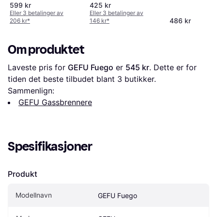
Plast
599 kr
425 kr
Eller 3 betalinger av
Eller 3 betalinger av
486 kr
206 kr
*
146 kr
*
Om produktet
Laveste pris for 
GEFU Fuego
 er 
545 kr
. Dette er for 
tiden det beste tilbudet blant 
3
 butikker.
Sammenlign:
GEFU Gassbrennere
Spesifikasjoner
Produkt
Modellnavn
GEFU Fuego