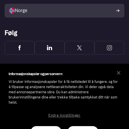
Selg med Klarna
Plattformer og partnere
Norge
Følg
Informasjonskapsler og personvern
Vi bruker informasjonskapsler for å få nettstedet til å fungere, og for
å tilpasse og analysere nettleseraktiviteten din. Vi deler også data
med annonsepartnerne våre. Du kan administrere
brukerinnstillingene dine eller trekke tilbake samtykket ditt når som
helst.
Endre innstillinger
Copyright © 2005-2026 Klarna Bank AB (publ). Headquarters: Stockholm, Sweden. All
rights reserved. Klarna Bank AB (publ). Sveavägen 46, 111 34 Stockholm. Organization
number: 556737-0431