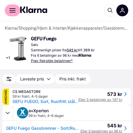
For kunder
For bedrifter
Klarna
/
Shopping
/
Hjem & Interiør
/
Kjøkkenapparater
/
Gassbrennere
GEFU Fuego
Sølv
Sammenlign priser fra
545 kr
til
1 269 kr
Fra 6 betalinger av 96 kr med
+
1
Prøv fleksible betalinger*
Laveste pris
Pris inkl. frakt
CS MEGASTORE
ANNONSE
573 kr
59 kr frakt
,
4–5 dager
Eller 3 betalinger av 197 kr
GEFU FUEGO, Sort, Rustfritt stål, Metall, Plast, 64 mm, 130 mm, 178 mm
avXperten
99 kr frakt
,
4–6 dager
545 kr
GEFU Fuego Gassbrenner - Sort/Rustfritt Stål
Eller 6 betalinger av 96 kr