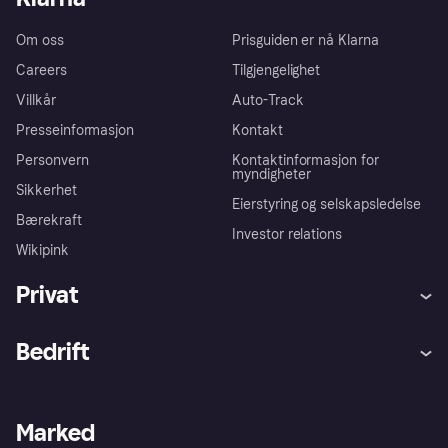
Om oss
Prisguiden er nå Klarna
Careers
Tilgjengelighet
Villkår
Auto-Track
Presseinformasjon
Kontakt
Personvern
Kontaktinformasjon for
myndigheter
Sikkerhet
Eierstyring og selskapsledelse
Bærekraft
Investor relations
Wikipink
Privat
Hjelp
Kjøperbeskyttelse
Bedrift
Logg inn
Klager
Butikksupport
Developers portal
Klarna-appen
Kredittavtale
Merchant portal
Driftsstatus
Marked
Utforsk butikker
Personverninnstillinger