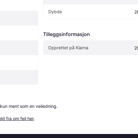
Dybde
2
Tilleggsinformasjon
Opprettet på Klarna
2
 kun ment som en veiledning.

ld fra om feil her
.