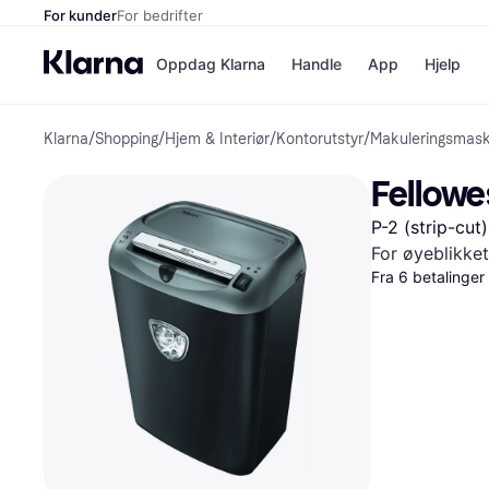
For kunder
For bedrifter
Oppdag Klarna
Handle
App
Hjelp
Klarna
/
Shopping
/
Hjem & Interiør
/
Kontorutstyr
/
Makuleringsmask
Betalingsm
Butikker
Betalingsme
Elkjøp
Fellowe
Betal nå
Bookin
Betal i 3 dele
Farmasi
P-2 (strip-cut)
Betal innen 
kicks.n
Finansiering
Norweg
For øyeblikket
Vipps
Fra 6 betalinge
Butikkovers