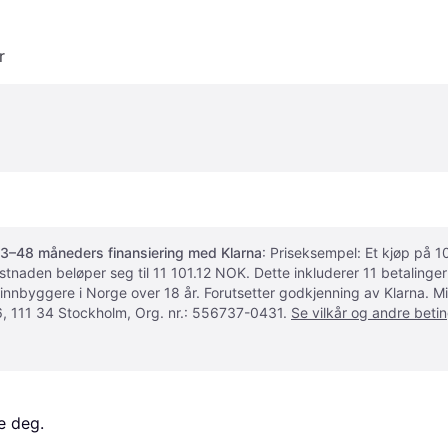
r
3–48 måneders finansiering med Klarna
: Priseksempel: Et kjøp på
ostnaden beløper seg til 11 101.12 NOK. Dette inkluderer 11 betalin
 innbyggere i Norge over 18 år. Forutsetter godkjenning av Klarna.
, 111 34 Stockholm, Org. nr.: 556737-0431.
Se vilkår og andre betin
e deg. 