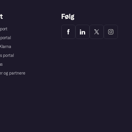
t
Følg
port
portal
Klarna
s portal
us
er og partnere