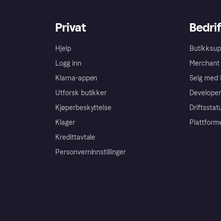
Privat
Bedrif
Hjelp
Butikksup
Logg inn
Merchant 
Klarna-appen
Selg med 
Utforsk butikker
Developer
Kjøperbeskyttelse
Driftsstat
Klager
Plattform
Kredittavtale
Personverninnstillinger