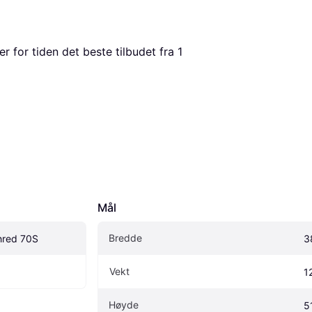
er for tiden det beste tilbudet fra 1 
Mål
Bredde
hred 70S
3
Vekt
1
Høyde
5