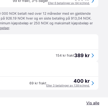
99 kr frakt
,
3–5 dager
Eller 6 betalinger av 64 kr/mnd.
 10 000 NOK betalt ned over 12 måneder med en gjeldende
ger på 926.19 NOK hver og en siste betaling på 913,04 NOK.
 Minimum kjøpsbeløp er 250 NOK og maksimalt kjøpsbeløp er
gelser
.
389 kr
154 kr frakt
400 kr
69 kr frakt
Eller 3 betalinger av 138 kr/mnd.
Vis alle