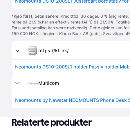
Neomounts DS10-200SL1 Justerbart bordstativ for m
*
Kjøp først, betal senere
: Kreditttid: 30 dager. 0 % årlig rente.
rente på 21.9 % har en effektiv rente (APR) på 21,90%. Totalk
Forskuddsbetaling kan være nødvendig. Dette gjelder kun for
150 000 NOK. Långiver: Klarna Bank AB (publ), Sveavägen 46
https://kl.ink/
Multicom
Relaterte produkter