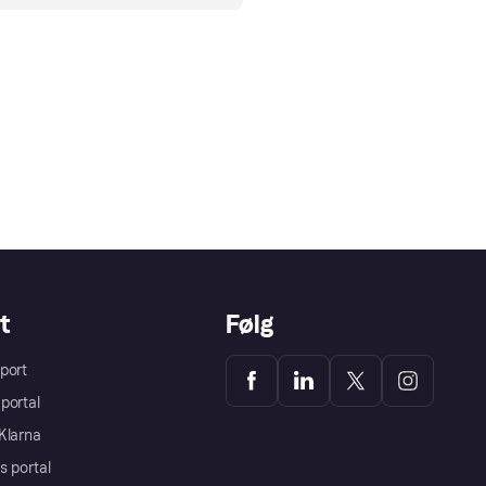
t
Følg
port
portal
Klarna
s portal