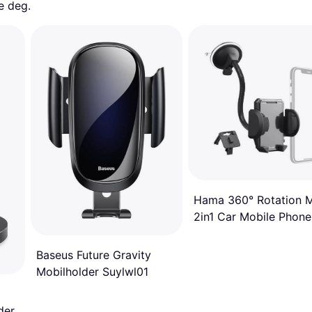
e deg. 
Hama 360° Rotation M
2in1 Car Mobile Phone
Holder Kit
Baseus Future Gravity
Mobilholder Suylwl01
der