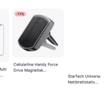
-11%
Cellularline Handy Force
ulti
Drive Magnetisk
Mobilholder
StarTech Universelt
Nettbrettstativ
Veggmontering