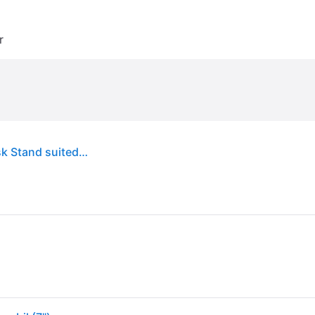
r
Neomounts by Newstar NEOMOUNTS Phone Desk Stand suited for phones up to 10inch (DS10-200SL1)