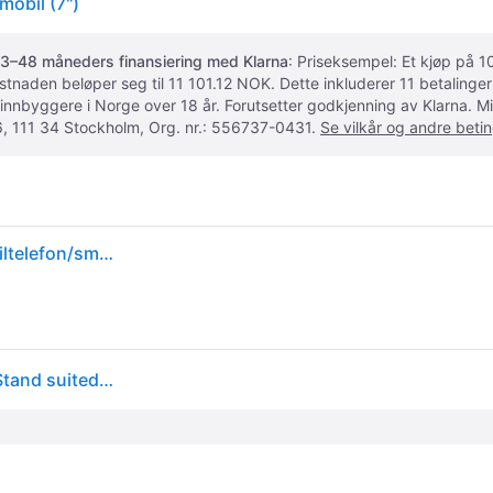
obil (7")
3–48 måneders finansiering med Klarna
: Priseksempel: Et kjøp på
ostnaden beløper seg til 11 101.12 NOK. Dette inkluderer 11 betalin
 innbyggere i Norge over 18 år. Forutsetter godkjenning av Klarna.
, 111 34 Stockholm, Org. nr.: 556737-0431.
Se vilkår og andre betin
Neomounts DS10-200SL1 holder Passiv holder Mobiltelefon/smarttelefon Sølv
Neomounts by Newstar NEOMOUNTS Phone Desk Stand suited for phones up to 10inch (DS10-200SL1)