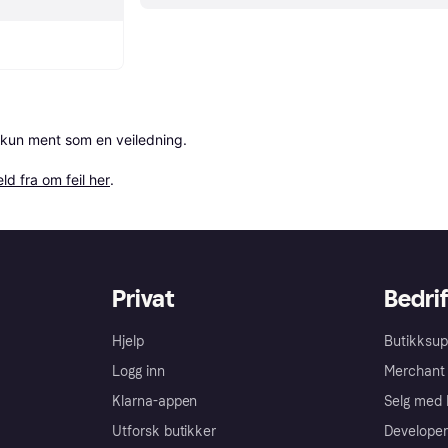
 kun ment som en veiledning.

ld fra om feil her
.
Privat
Bedrif
Hjelp
Butikksup
Logg inn
Merchant 
Klarna-appen
Selg med 
Utforsk butikker
Developer