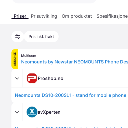
Priser
Prisutvikling
Om produktet
Spesifikasjone
Pris inkl. frakt
ANNONSE
Multicom
Proshop.no
Neomounts DS10-200SL1 - stand for mobile phone
avXperten