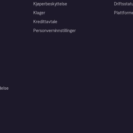
Kjøperbeskyttelse
Driftsstat
Klager
Plattform
Kredittavtale
Personverninnstillinger
delse