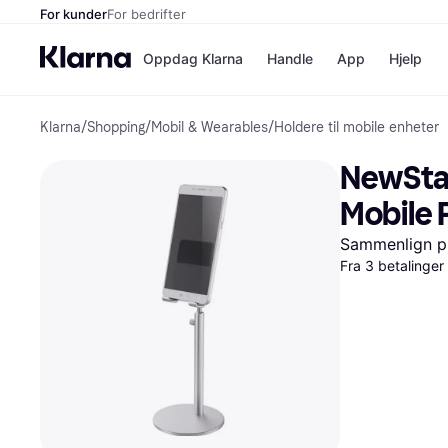
For kunder
For bedrifter
Oppdag Klarna
Handle
App
Hjelp
Klarna
/
Shopping
/
Mobil & Wearables
/
Holdere til mobile enheter
Betalingsm
Butikker
Betalingsme
Elkjøp
NewStar
Betal nå
Bookin
Betal i 3 dele
Farmasi
Mobile
Betal innen 
kicks.n
Finansiering
Norweg
Sammenlign pr
Vipps
Fra 3 betalinge
Butikkovers