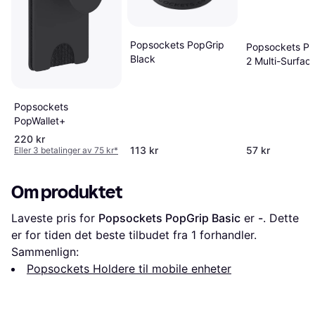
Popsockets PopGrip
Popsockets P
Black
2 Multi-Surfac
Holder
Popsockets
PopWallet+
220 kr
113 kr
57 kr
Eller 3 betalinger av 75 kr
*
Om produktet
Laveste pris for 
Popsockets PopGrip Basic
 er 
-
. Dette 
er for tiden det beste tilbudet fra 1 forhandler.
Sammenlign:
Popsockets Holdere til mobile enheter