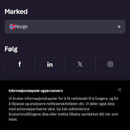
Butikksupport
Developers portal
Klarna-appen
Kredittavtale
Merchant portal
Driftsstatus
Marked
Utforsk butikker
Personverninnstillinger
Selg med Klarna
Plattformer og partnere
Norge
Følg
Informasjonskapsler og personvern
Vi bruker informasjonskapsler for å få nettstedet til å fungere, og for
å tilpasse og analysere nettleseraktiviteten din. Vi deler også data
med annonsepartnerne våre. Du kan administrere
brukerinnstillingene dine eller trekke tilbake samtykket ditt når som
helst.