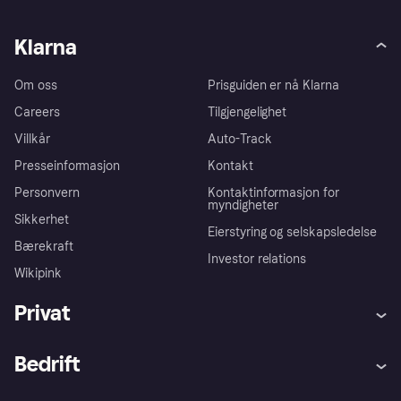
Klarna
Om oss
Prisguiden er nå Klarna
Careers
Tilgjengelighet
Villkår
Auto-Track
Presseinformasjon
Kontakt
Personvern
Kontaktinformasjon for
myndigheter
Sikkerhet
Eierstyring og selskapsledelse
Bærekraft
Investor relations
Wikipink
Privat
Hjelp
Kjøperbeskyttelse
Bedrift
Logg inn
Klager