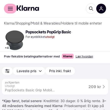
For kunder
For bedrifter
Klarna
/
Shopping
/
Mobil & Wearables
/
Holdere til mobile enheter
Popsockets PopGrip Basic
For øyeblikket
utsolgt
+
4
Prøv fleksible betalingsalternativer med
Lær hvordan
Laveste pris
Pris inkl. frakt
avXperten
Utsolgt
209 kr
PopSockets Basic Grip Mobilholder - Svart
*
Kjøp først, betal senere
: Kreditttid: 30 dager. 0 % årlig rente.
3–
48 måneders finansiering med Klarna
: Priseksempel: Et kjøp på