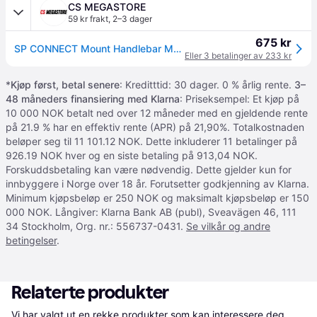
CS MEGASTORE
59 kr frakt
,
2–3 dager
675 kr
SP CONNECT Mount Handlebar Mount Pro MTB
Eller 3 betalinger av 233 kr
*
Kjøp først, betal senere
: Kreditttid: 30 dager. 0 % årlig rente.
3–
48 måneders finansiering med Klarna
: Priseksempel: Et kjøp på
10 000 NOK betalt ned over 12 måneder med en gjeldende rente
på 21.9 % har en effektiv rente (APR) på 21,90%. Totalkostnaden
beløper seg til 11 101.12 NOK. Dette inkluderer 11 betalinger på
926.19 NOK hver og en siste betaling på 913,04 NOK.
Forskuddsbetaling kan være nødvendig. Dette gjelder kun for
innbyggere i Norge over 18 år. Forutsetter godkjenning av Klarna.
Minimum kjøpsbeløp er 250 NOK og maksimalt kjøpsbeløp er 150
000 NOK. Långiver: Klarna Bank AB (publ), Sveavägen 46, 111
34 Stockholm, Org. nr.: 556737-0431.
Se vilkår og andre
betingelser
.
Relaterte produkter
Vi har valgt ut en rekke produkter som kan interessere deg. 