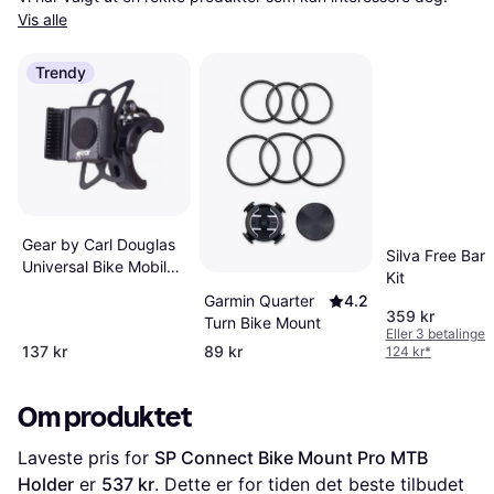
Vis alle
Trendy
Gear by Carl Douglas
Silva Free Bar
Universal Bike Mobile
Kit
Holder
Garmin Quarter
4.2
359 kr
Turn Bike Mount
Eller 3 betalinger
137 kr
89 kr
124 kr
*
Om produktet
Laveste pris for 
SP Connect Bike Mount Pro MTB 
Holder
 er 
537 kr
. Dette er for tiden det beste tilbudet 