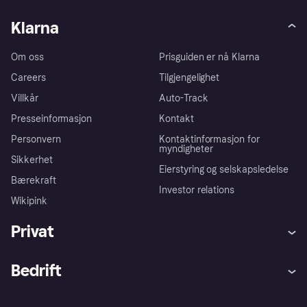
Klarna
Om oss
Prisguiden er nå Klarna
Careers
Tilgjengelighet
Villkår
Auto-Track
Presseinformasjon
Kontakt
Personvern
Kontaktinformasjon for
myndigheter
Sikkerhet
Eierstyring og selskapsledelse
Bærekraft
Investor relations
Wikipink
Privat
Hjelp
Kjøperbeskyttelse
Bedrift
Logg inn
Klager
Butikksupport
Developers portal
Klarna-appen
Kredittavtale