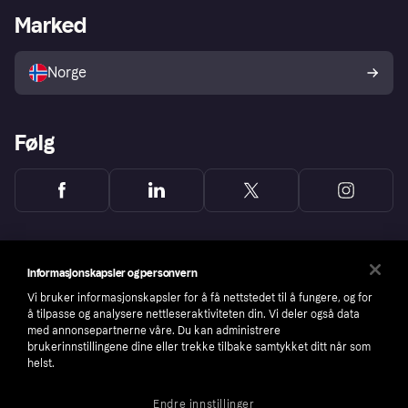
Merchant portal
Driftsstatus
Marked
Utforsk butikker
Personverninnstillinger
Selg med Klarna
Plattformer og partnere
Norge
Følg
Informasjonskapsler og personvern
Vi bruker informasjonskapsler for å få nettstedet til å fungere, og for
å tilpasse og analysere nettleseraktiviteten din. Vi deler også data
med annonsepartnerne våre. Du kan administrere
brukerinnstillingene dine eller trekke tilbake samtykket ditt når som
helst.
Endre innstillinger