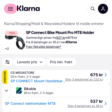
For kunder
For bedrifter
Klarna
/
Shopping
/
Mobil & Wearables
/
Holdere til mobile enheter
SP Connect Bike Mount Pro MTB Holder
-10%
Sammenlign priser fra
537 kr
til
675 kr
Fra 6 betalinger av 95 kr med
Prøv fleksible betalinger*
+
2
Laveste pris
Pris inkl. frakt
CS MEGASTORE
ANNONSE
675 kr
59 kr frakt
,
2–3 dager
Eller 3 betalinger av 233 kr
SP CONNECT Mount Handlebar Mount Pro MTB
Bikable
89 kr frakt
,
2–5 dager
537 kr
SP Connect telefonholder MTB
Eller 6 betalinger av 95 kr