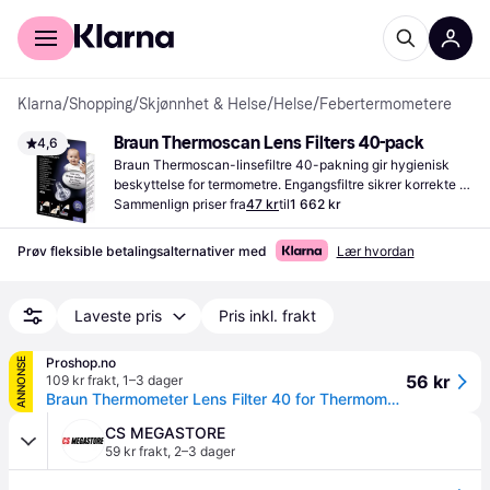
For kunder
For bedrifter
Klarna
/
Shopping
/
Skjønnhet & Helse
/
Helse
/
Febertermometere
Braun Thermoscan Lens Filters 40-pack
4,6
Braun Thermoscan-linsefiltre 40-pakning gir hygienisk 
beskyttelse for termometre. Engangsfiltre sikrer korrekte 
målinger og er kompatible med alle Braun ThermoScan-
Sammenlign priser fra
47 kr
til
1 662 kr
modeller.
Prøv fleksible betalingsalternativer med
Lær hvordan
Laveste pris
Pris inkl. frakt
Proshop.no
ANNONSE
56 kr
109 kr frakt
,
1–3 dager
Braun Thermometer Lens Filter 40 for Thermometer
CS MEGASTORE
59 kr frakt
,
2–3 dager