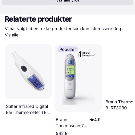
Relaterte produkter
Vi har valgt ut en rekke produkter som kan interessere deg. 
Vis alle
Populær
Braun Thermo
Salter Infrared Digital
3 IRT3030
Ear Thermometer TE-
150-EU
Braun
4.9
Thermoscan 7+
IRT 6525
542 kr