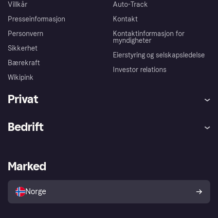
Villkår
Auto-Track
Presseinformasjon
Kontakt
Personvern
Kontaktinformasjon for
myndigheter
Sikkerhet
Eierstyring og selskapsledelse
Bærekraft
Investor relations
Wikipink
Privat
Hjelp
Kjøperbeskyttelse
Bedrift
Logg inn
Klager
Butikksupport
Developers portal
Klarna-appen
Kredittavtale
Merchant portal
Driftsstatus
Marked
Utforsk butikker
Personverninnstillinger
Selg med Klarna
Plattformer og partnere
Norge