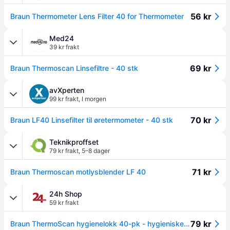
56 kr
Braun Thermometer Lens Filter 40 for Thermometer
Med24
39 kr frakt
69 kr
Braun Thermoscan Linsefiltre - 40 stk
avXperten
99 kr frakt
,
I morgen
70 kr
Braun LF40 Linsefilter til øretermometer - 40 stk
Teknikproffset
79 kr frakt
,
5–8 dager
71 kr
Braun Thermoscan motlysblender LF 40
24h Shop
59 kr frakt
79 kr
Braun ThermoScan hygienelokk 40-pk - hygieniske linselokk for ThermoScan øretermometer