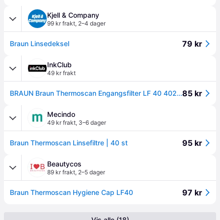
Kjell & Company
99 kr frakt
,
2–4 dager
79 kr
Braun Linsedeksel
InkClub
49 kr frakt
85 kr
BRAUN Braun Thermoscan Engangsfilter LF 40 4022167400062 Tilsvarer: N/A
Mecindo
49 kr frakt
,
3–6 dager
95 kr
Braun Thermoscan Linsefiltre | 40 st
Beautycos
89 kr frakt
,
2–5 dager
97 kr
Braun Thermoscan Hygiene Cap LF40
Vis alle (18)