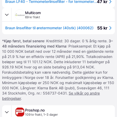
47 kr
Braun LF40 - Termometerlinsefilter - for termometer (en pakke 40) - for Braun ThermoScan IRT 4020 ThermoScan ExacTemp IRT 4020
Multicom
69 kr frakt
55 kr
Braun linsefilter til øretermometer (40stk) (400062)
*
Kjøp først, betal senere
: Kreditttid: 30 dager. 0 % årlig rente.
3–
48 måneders finansiering med Klarna
: Priseksempel: Et kjøp på
10 000 NOK betalt ned over 12 måneder med en gjeldende rente
på 21.9 % har en effektiv rente (APR) på 21,90%. Totalkostnaden
beløper seg til 11 101.12 NOK. Dette inkluderer 11 betalinger på
926.19 NOK hver og en siste betaling på 913,04 NOK.
Forskuddsbetaling kan være nødvendig. Dette gjelder kun for
innbyggere i Norge over 18 år. Forutsetter godkjenning av Klarna.
Minimum kjøpsbeløp er 250 NOK og maksimalt kjøpsbeløp er 150
000 NOK. Långiver: Klarna Bank AB (publ), Sveavägen 46, 111
34 Stockholm, Org. nr.: 556737-0431.
Se vilkår og andre
betingelser
.
Proshop.no
109 kr frakt
,
1–3 dager