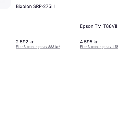
Bixolon SRP-275III
Epson TM-T88VII (13
2 592 kr
4 595 kr
Eller 3 betalinger av 883 kr
*
Eller 3 betalinger av 1 583 kr
*