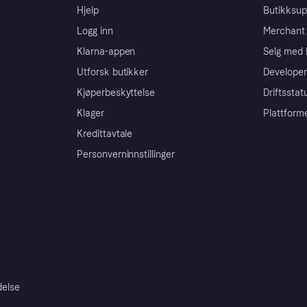
Hjelp
Butikksup
Logg inn
Merchant 
Klarna-appen
Selg med 
Utforsk butikker
Developer
Kjøperbeskyttelse
Driftsstat
Klager
Plattform
Kredittavtale
Personverninnstillinger
delse