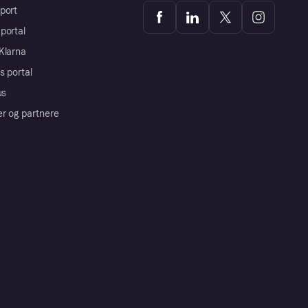
port
portal
Klarna
s portal
us
er og partnere