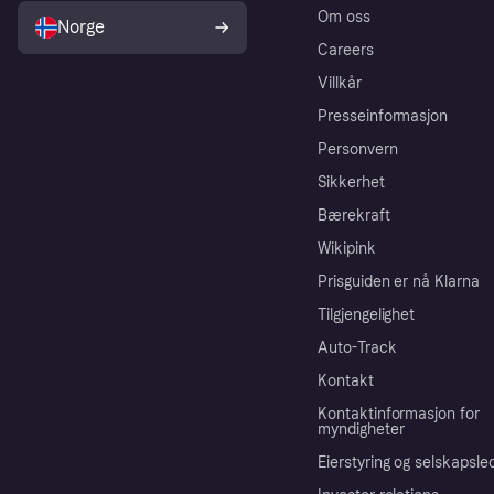
Om oss
Norge
Careers
Villkår
Presseinformasjon
Personvern
Sikkerhet
Bærekraft
Wikipink
Prisguiden er nå Klarna
Tilgjengelighet
Auto-Track
Kontakt
Kontaktinformasjon for
myndigheter
Eierstyring og selskapsle