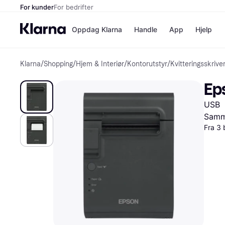
For kunder
For bedrifter
Oppdag Klarna
Handle
App
Hjelp
Klarna
/
Shopping
/
Hjem & Interiør
/
Kontorutstyr
/
Kvitteringsskrive
Betalingsm
Butikker
Betalingsme
Elkjøp
Ep
Betal nå
Bookin
Betal i 3 dele
Farmasi
USB
Betal innen 
kicks.n
Finansiering
Norweg
Samme
Vipps
Fra 3 
Butikkovers