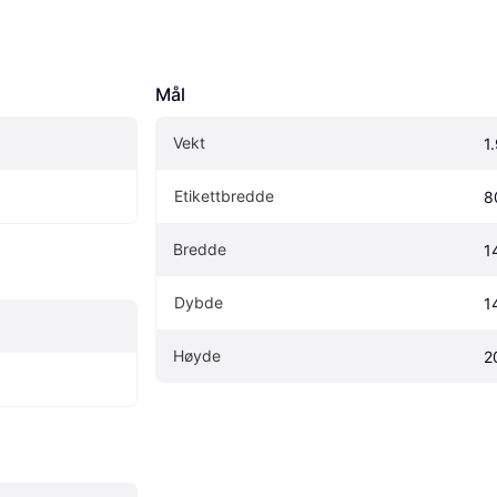
Mål
Vekt
1
Etikettbredde
8
Bredde
1
Dybde
1
Høyde
2