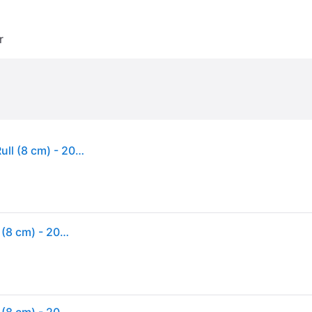
r
Epson TM L90 - Kvitteringsskriver - termolinje - Rull (8 cm) - 203 dpi - inntil 150 mm/sek - USB 2.0, seriell - kutter - mørk grå
Epson TM L90 - Kvitteringsskriver - termolinje - Rull (8 cm) - 203 dpi - inntil 150 mm/sek - USB 2.0, seriell - kutter - mørk grå