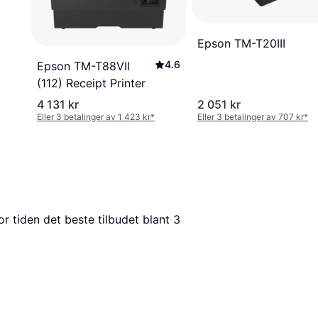
Epson TM-T20III
4.6
Epson TM-T88VII
(112) Receipt Printer
4 131 kr
2 051 kr
Eller 3 betalinger av 1 423 kr
*
Eller 3 betalinger av 707 kr
*
for tiden det beste tilbudet blant 
3