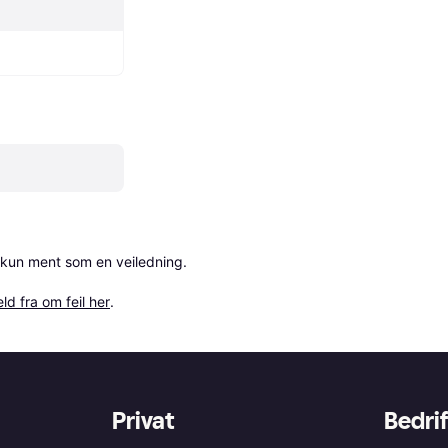
 kun ment som en veiledning.

ld fra om feil her
.
Privat
Bedrif