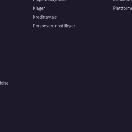
Klager
Plattform
Kredittavtale
Personverninnstillinger
delse