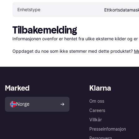
Enhetstype
Ettkortsdatamas
Tilbakemelding
Informasjonen ovenfor er hentet fra ulike eksterne kilder og er
Oppdaget du noe som ikke stemmer med dette produktet? 
Me
Marked
Klarna
Om oss
Norge
Careers
Villkår
Presseinformasjon
Personvern