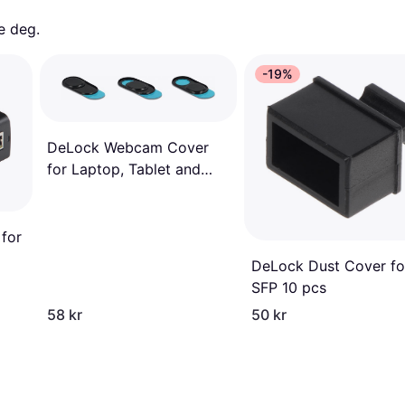
e deg. 
-19%
DeLock Webcam Cover
for Laptop, Tablet and
Smartphone 3-Pack
20652
 for
DeLock Dust Cover fo
SFP 10 pcs
58 kr
50 kr