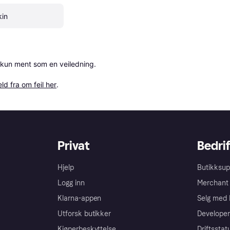
kin
 kun ment som en veiledning.

ld fra om feil her
.
Privat
Bedrif
Hjelp
Butikksup
Logg inn
Merchant 
Klarna-appen
Selg med 
Utforsk butikker
Developer
Kjøperbeskyttelse
Driftsstat