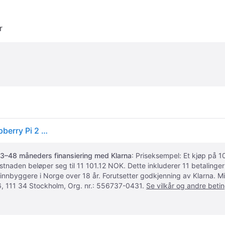
r
Raspberry Pi - Etui - ABS plastic - grå, sort - for Raspberry Pi 2 Model B, 3 Model B+
3–48 måneders finansiering med Klarna
: Priseksempel: Et kjøp på
ostnaden beløper seg til 11 101.12 NOK. Dette inkluderer 11 betalin
 innbyggere i Norge over 18 år. Forutsetter godkjenning av Klarna.
, 111 34 Stockholm, Org. nr.: 556737-0431.
Se vilkår og andre betin