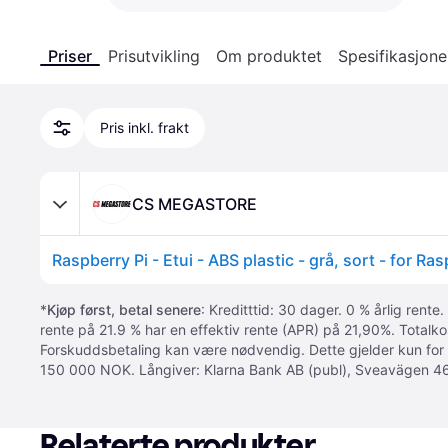
Priser
Prisutvikling
Om produktet
Spesifikasjone
Pris inkl. frakt
CS MEGASTORE
*
Kjøp først, betal senere
: Kreditttid: 30 dager. 0 % årlig rente.
rente på 21.9 % har en effektiv rente (APR) på 21,90%. Totalk
Forskuddsbetaling kan være nødvendig. Dette gjelder kun for
150 000 NOK. Långiver: Klarna Bank AB (publ), Sveavägen 46
Relaterte produkter