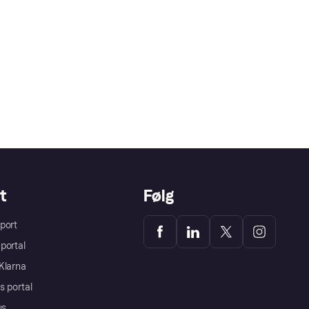
t
Følg
port
portal
Klarna
s portal
us