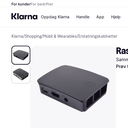
For kunder
For bedrifter
Oppdag Klarna
Handle
App
Hjelp
Klarna
/
Shopping
/
Mobil & Wearables
/
Erstatningskabinetter
Betalingsm
Butikker
Betalingsme
Elkjøp
Ra
Betal nå
Bookin
Betal i 3 dele
Farmasi
Samme
Betal innen 
kicks.n
Finansiering
Norweg
Prøv 
Vipps
Butikkovers