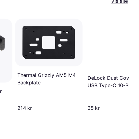
Vis alle
Thermal Grizzly AM5 M4
DeLock Dust Cover f
Backplate
USB Type-C 10-Pack
r
214 kr
35 kr