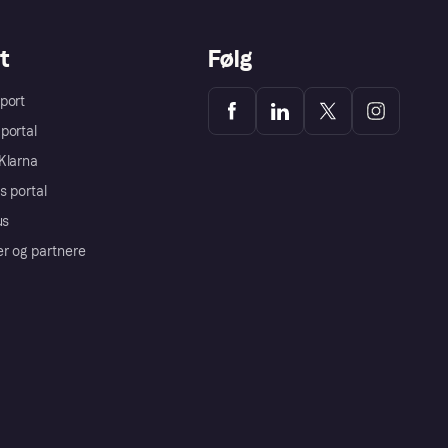
t
Følg
port
portal
Klarna
s portal
us
er og partnere