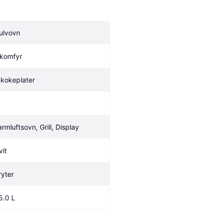
ulvovn
lkomfyr
 kokeplater
armluftsovn, Grill, Display
vit
ryter
5.0 L