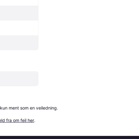
 kun ment som en veiledning.

ld fra om feil her
.