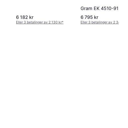
Gram EK 4510-91 X
6 182 kr
6 795 kr
Eller 3 betalinger av 2 130 kr
*
Eller 3 betalinger av 2 341 kr
*