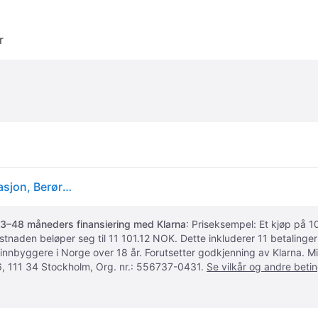
r
Beko FSM 57300 GW, Frittstående komfyr, Hvit, Rotasjon, Berøringskontroll, Front, Elektronisk, LED
3–48 måneders finansiering med Klarna
: Priseksempel: Et kjøp på
ostnaden beløper seg til 11 101.12 NOK. Dette inkluderer 11 betalin
 innbyggere i Norge over 18 år. Forutsetter godkjenning av Klarna.
, 111 34 Stockholm, Org. nr.: 556737-0431.
Se vilkår og andre betin