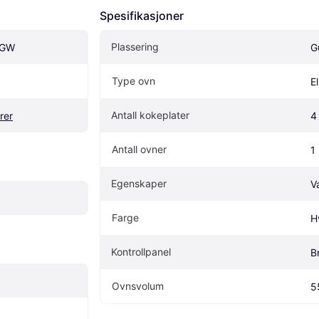
Spesifikasjoner
Plassering
0GW
G
Type ovn
E
Antall kokeplater
rer
4
Antall ovner
1
Egenskaper
V
Farge
H
Kontrollpanel
B
Ovnsvolum
5