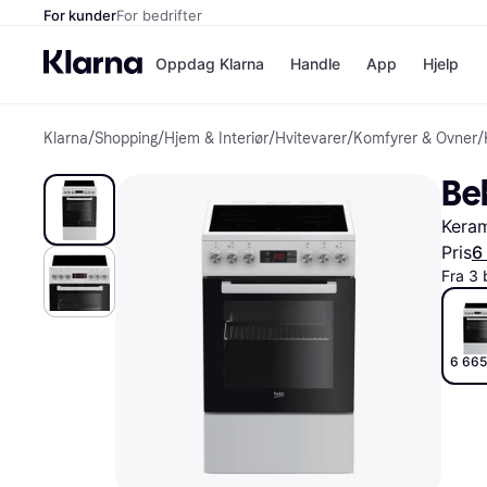
For kunder
For bedrifter
Oppdag Klarna
Handle
App
Hjelp
Klarna
/
Shopping
/
Hjem & Interiør
/
Hvitevarer
/
Komfyrer & Ovner
/
Betalingsm
Butikker
Betalingsme
Elkjøp
Be
Betal nå
Bookin
Betal i 3 dele
Farmasi
Keram
Betal innen 
kicks.n
Finansiering
Norweg
Pris
6
Vipps
Fra 3 
Butikkovers
6 665