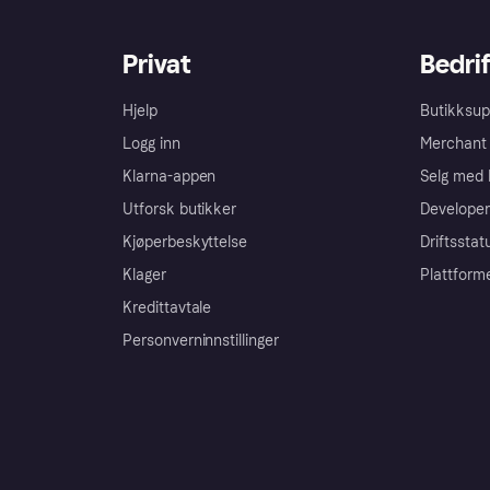
Privat
Bedrif
Hjelp
Butikksup
Logg inn
Merchant 
Klarna-appen
Selg med 
Utforsk butikker
Developer
Kjøperbeskyttelse
Driftsstat
Klager
Plattform
Kredittavtale
Personverninnstillinger