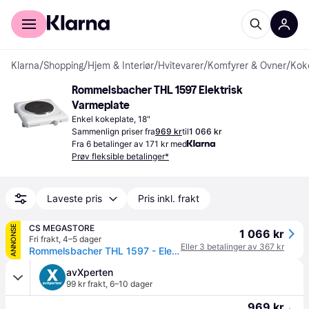
For kunder
For bedrifter
Klarna
/
Shopping
/
Hjem & Interiør
/
Hvitevarer
/
Komfyrer & Ovner
/
Kok
Rommelsbacher THL 1597 Elektrisk 
Varmeplate
Enkel kokeplate, 18"
Sammenlign priser fra
969 kr
til
1 066 kr
Fra 6 betalinger av 171 kr med
Prøv fleksible betalinger*
Laveste pris
Pris inkl. frakt
CS MEGASTORE
ANNONSE
1 066 kr
Fri frakt
,
4–5 dager
Eller 3 betalinger av 367 kr
Rommelsbacher THL 1597 - Elektrisk varmeplate - 1.5 kW - hvit
avXperten
99 kr frakt
,
6–10 dager
969 kr