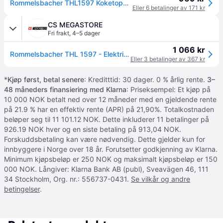
Rommelsbacher THL1597 Koketopp – 1500W - Hvit
Eller 6 betalinger av 171 kr
CS MEGASTORE
Fri frakt
,
4–5 dager
1 066 kr
Rommelsbacher THL 1597 - Elektrisk varmeplate - 1.5 kW - hvit
Eller 3 betalinger av 367 kr
*
Kjøp først, betal senere
: Kreditttid: 30 dager. 0 % årlig rente.
3–
48 måneders finansiering med Klarna
: Priseksempel: Et kjøp på
10 000 NOK betalt ned over 12 måneder med en gjeldende rente
på 21.9 % har en effektiv rente (APR) på 21,90%. Totalkostnaden
beløper seg til 11 101.12 NOK. Dette inkluderer 11 betalinger på
926.19 NOK hver og en siste betaling på 913,04 NOK.
Forskuddsbetaling kan være nødvendig. Dette gjelder kun for
innbyggere i Norge over 18 år. Forutsetter godkjenning av Klarna.
Minimum kjøpsbeløp er 250 NOK og maksimalt kjøpsbeløp er 150
000 NOK. Långiver: Klarna Bank AB (publ), Sveavägen 46, 111
34 Stockholm, Org. nr.: 556737-0431.
Se vilkår og andre
betingelser
.