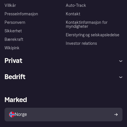
Villkår
Auto-Track
Presseinformasjon
Kontakt
Personvern
Kontaktinformasjon for
myndigheter
Sikkerhet
Eierstyring og selskapsledelse
Bærekraft
Investor relations
Wikipink
Privat
Hjelp
Kjøperbeskyttelse
Bedrift
Logg inn
Klager
Butikksupport
Developers portal
Klarna-appen
Kredittavtale
Merchant portal
Driftsstatus
Marked
Utforsk butikker
Personverninnstillinger
Selg med Klarna
Plattformer og partnere
Norge