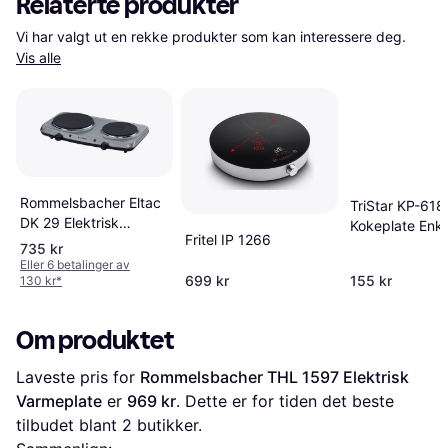
Relaterte produkter
Vi har valgt ut en rekke produkter som kan interessere deg. 
Vis alle
Rommelsbacher Eltac
TriStar KP-618
DK 29 Elektrisk
Kokeplate Enke
Fritel IP 1266
Varmeplate
Termostatstyrt
735 kr
Eller 6 betalinger av
699 kr
155 kr
130 kr
*
Om produktet
Laveste pris for 
Rommelsbacher THL 1597 Elektrisk 
Varmeplate
 er 
969 kr
. Dette er for tiden det beste 
tilbudet blant 
2
 butikker.