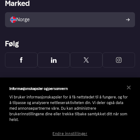
Merchant portal
Driftsstatus
Marked
Utforsk butikker
Personverninnstillinger
Selg med Klarna
Plattformer og partnere
Norge
Følg
Informasjonskapsler og personvern
Vi bruker informasjonskapsler for å få nettstedet til å fungere, og for
å tilpasse og analysere nettleseraktiviteten din. Vi deler også data
med annonsepartnerne våre. Du kan administrere
brukerinnstillingene dine eller trekke tilbake samtykket ditt når som
helst.
Endre innstillinger