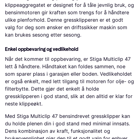
klippeaggregatet er designet for å tåle jevnlig bruk, og
bensinmotoren gir kraften som trengs for å håndtere
ulike plenforhold. Denne gressklipperen er et godt
valg for deg som ønsker en driftssikker maskin som
kan brukes sesong etter sesong.
Enkel oppbevaring og vedlikehold
Når det kommer til oppbevaring, er Stiga Multiclip 47
lett å håndtere. Håndtaket kan foldes sammen, noe
som sparer plass i garasjen eller boden. Vedlikeholdet
er også enkelt, med lett tilgang til motoren for olje- og
filterbytte. Dette gjør det enkelt å holde
gressklipperen i god stand, slik at den alltid er klar for
neste klippeøkt.
Med Stiga Multiclip 47 bensindrevet gressklipper kan
du holde plenen din i god stand med minimal innsats.
Dens kombinasjon av kraft, funksjonalitet og
brukervennlighet gjør den til et godt valg for enhver