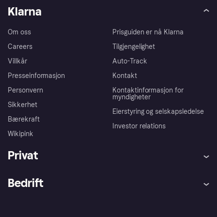
Klarna
Om oss
Prisguiden er nå Klarna
Careers
Tilgjengelighet
Villkår
Auto-Track
Presseinformasjon
Kontakt
Personvern
Kontaktinformasjon for
myndigheter
Sikkerhet
Eierstyring og selskapsledelse
Bærekraft
Investor relations
Wikipink
Privat
Hjelp
Kjøperbeskyttelse
Bedrift
Logg inn
Klager
Butikksupport
Developers portal
Klarna-appen
Kredittavtale