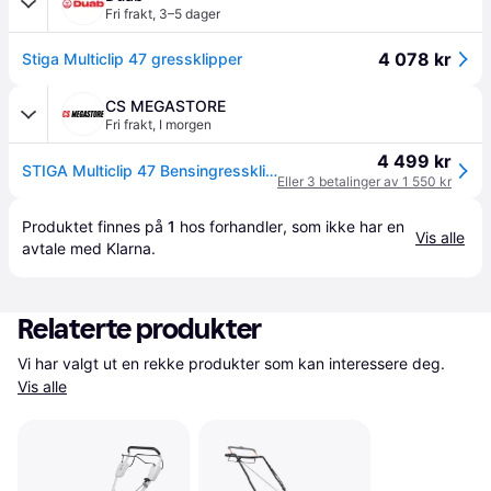
Fri frakt
,
3–5 dager
4 078 kr
Stiga Multiclip 47 gressklipper
CS MEGASTORE
Fri frakt
,
I morgen
4 499 kr
STIGA Multiclip 47 Bensingressklipper
Eller 3 betalinger av 1 550 kr
Produktet finnes på 
1
 hos 
forhandler
, som ikke har en 
Vis alle
avtale med Klarna.
Relaterte produkter
Vi har valgt ut en rekke produkter som kan interessere deg. 
Vis alle