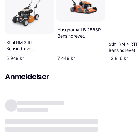
Husqvarna LB 256SP
Bensindrevet
gressklipper
Stihl RM 2 RT
Stihl RM 4 RTP
Bensindrevet
Bensindrevet
gressklipper
gressklipper
5 949 kr
7 449 kr
12 816 kr
Anmeldelser