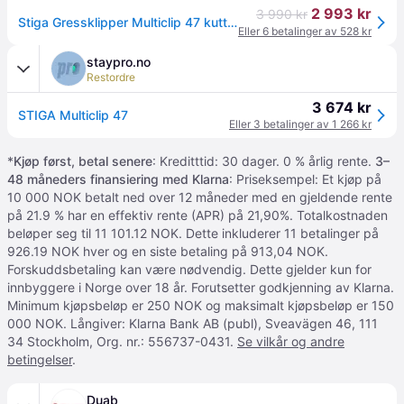
2 993 kr
3 990 kr
Stiga Gressklipper Multiclip 47 kuttbredde: 450mm effekt: 1900w
Eller 6 betalinger av 528 kr
staypro.no
Restordre
3 674 kr
STIGA Multiclip 47
Eller 3 betalinger av 1 266 kr
*
Kjøp først, betal senere
: Kreditttid: 30 dager. 0 % årlig rente.
3–
48 måneders finansiering med Klarna
: Priseksempel: Et kjøp på
10 000 NOK betalt ned over 12 måneder med en gjeldende rente
på 21.9 % har en effektiv rente (APR) på 21,90%. Totalkostnaden
beløper seg til 11 101.12 NOK. Dette inkluderer 11 betalinger på
926.19 NOK hver og en siste betaling på 913,04 NOK.
Forskuddsbetaling kan være nødvendig. Dette gjelder kun for
innbyggere i Norge over 18 år. Forutsetter godkjenning av Klarna.
Minimum kjøpsbeløp er 250 NOK og maksimalt kjøpsbeløp er 150
000 NOK. Långiver: Klarna Bank AB (publ), Sveavägen 46, 111
34 Stockholm, Org. nr.: 556737-0431.
Se vilkår og andre
betingelser
.
Duab