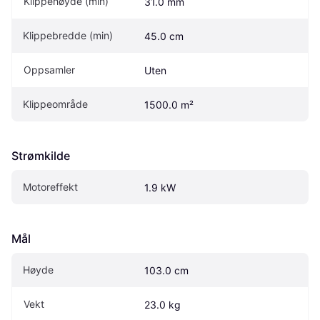
Klippehøyde (min)
31.0 mm
Klippebredde (min)
45.0 cm
Oppsamler
Uten
Klippeområde
1500.0 m²
Strømkilde
Motoreffekt
1.9 kW
Mål
Høyde
103.0 cm
Vekt
23.0 kg